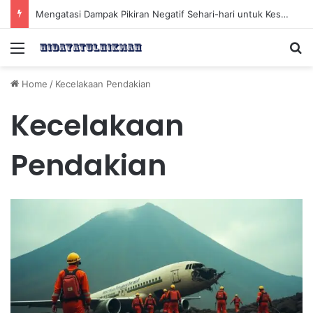
Mengatasi Dampak Pikiran Negatif Sehari-hari untuk Kesehatan Mental yang Lebih Baik
Menu
Se
Home
/
Kecelakaan Pendakian
Kecelakaan
Pendakian