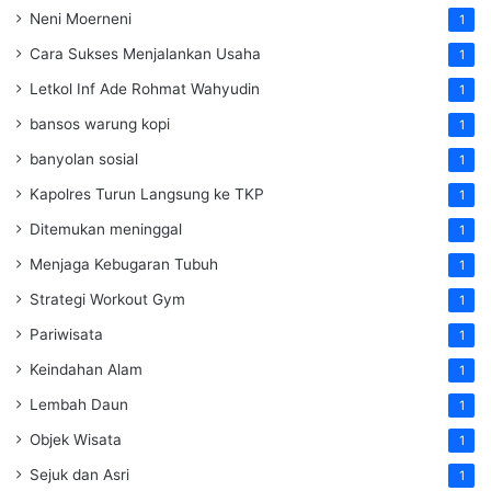
Neni Moerneni
1
Cara Sukses Menjalankan Usaha
1
Letkol Inf Ade Rohmat Wahyudin
1
bansos warung kopi
1
banyolan sosial
1
Kapolres Turun Langsung ke TKP
1
Ditemukan meninggal
1
Menjaga Kebugaran Tubuh
1
Strategi Workout Gym
1
Pariwisata
1
Keindahan Alam
1
Lembah Daun
1
Objek Wisata
1
Sejuk dan Asri
1