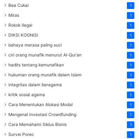
Bea Cukai
1
Miras
1
Rokok Ilegal
1
DIKSI KOGNISI
1
bahaya merasa paling suci
1
ciri orang munafik menurut Al-Qur’an
1
hadits tentang kemunafikan
1
hukuman orang munafik dalam Islam
1
integritas dalam beragama
1
kritik sosial agama
1
Cara Menentukan Alokasi Modal
1
Mengenal Investasi Crowdfunding
1
Cara Memahami Siklus Bisnis
1
Survei Porec
1