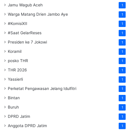
Jamu Wagub Aceh
1
Warga Matang Drien Jambo Aye
1
#KomisiXII
1
#Saat GelarReses
1
Presiden ke 7 Jokowi
1
Koramil
1
posko THR
1
THR 2026
1
Yassierli
1
Perketat Pengawasan Jelang Idulfitri
1
Bintan
1
Buruh
1
DPRD Jatim
1
Anggota DPRD Jatim
1