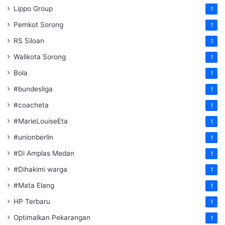
Lippo Group
1
Pemkot Sorong
1
RS Siloan
1
Walikota Sorong
1
Bola
1
#bundesliga
1
#coacheta
1
#MarieLouiseEta
1
#unionberlin
1
#Di Amplas Medan
1
#Dihakimi warga
1
#Mata Elang
1
HP Terbaru
1
Optimalkan Pekarangan
1