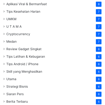
Aplikasi Viral & Bermanfaat
8
Tips Kesehatan Harian
7
UMKM
7
U T A M A
7
Cryptocurrency
7
Medan
7
Review Gadget Singkat
6
Tips Latihan & Kebugaran
6
Tips Android / iPhone
6
Skill yang Menghasilkan
6
Utama
6
Strategi Bisnis
6
Siaran Pers
6
Berita Terbaru
6