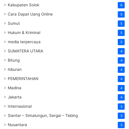
Kabupaten Solok
6
Cara Dapat Uang Online
5
Sumut
5
Hukum & Kriminal
5
media terpercaya
5
SUMATERA UTARA
4
Bitung
4
hiburan
4
PEMERINTAHAN
4
Madina
4
Jakarta
4
Internasional
3
Siantar – Simalungun, Sergai – Tebing
3
Nusantara
3