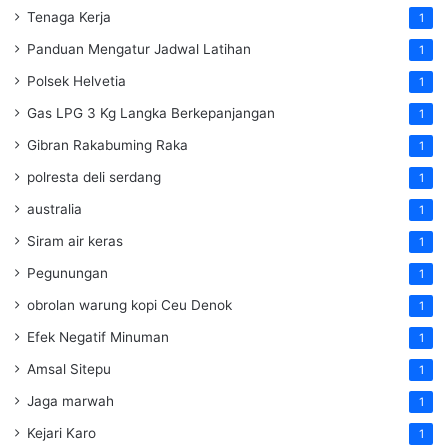
Tenaga Kerja
1
Panduan Mengatur Jadwal Latihan
1
Polsek Helvetia
1
Gas LPG 3 Kg Langka Berkepanjangan
1
Gibran Rakabuming Raka
1
polresta deli serdang
1
australia
1
Siram air keras
1
Pegunungan
1
obrolan warung kopi Ceu Denok
1
Efek Negatif Minuman
1
Amsal Sitepu
1
Jaga marwah
1
Kejari Karo
1