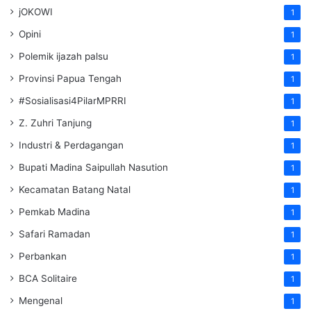
jOKOWI
1
Opini
1
Polemik ijazah palsu
1
Provinsi Papua Tengah
1
#Sosialisasi4PilarMPRRI
1
Z. Zuhri Tanjung
1
Industri & Perdagangan
1
Bupati Madina Saipullah Nasution
1
Kecamatan Batang Natal
1
Pemkab Madina
1
Safari Ramadan
1
Perbankan
1
BCA Solitaire
1
Mengenal
1