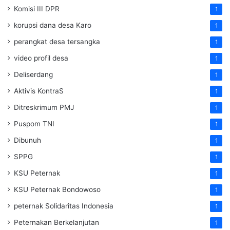
Komisi III DPR
1
korupsi dana desa Karo
1
perangkat desa tersangka
1
video profil desa
1
Deliserdang
1
Aktivis KontraS
1
Ditreskrimum PMJ
1
Puspom TNI
1
Dibunuh
1
SPPG
1
KSU Peternak
1
KSU Peternak Bondowoso
1
peternak Solidaritas Indonesia
1
Peternakan Berkelanjutan
1