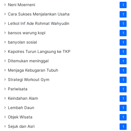
Neni Moerneni
1
Cara Sukses Menjalankan Usaha
1
Letkol Inf Ade Rohmat Wahyudin
1
bansos warung kopi
1
banyolan sosial
1
Kapolres Turun Langsung ke TKP
1
Ditemukan meninggal
1
Menjaga Kebugaran Tubuh
1
Strategi Workout Gym
1
Pariwisata
1
Keindahan Alam
1
Lembah Daun
1
Objek Wisata
1
Sejuk dan Asri
1