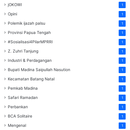
jOKOWI
1
Opini
1
Polemik ijazah palsu
1
Provinsi Papua Tengah
1
#Sosialisasi4PilarMPRRI
1
Z. Zuhri Tanjung
1
Industri & Perdagangan
1
Bupati Madina Saipullah Nasution
1
Kecamatan Batang Natal
1
Pemkab Madina
1
Safari Ramadan
1
Perbankan
1
BCA Solitaire
1
Mengenal
1