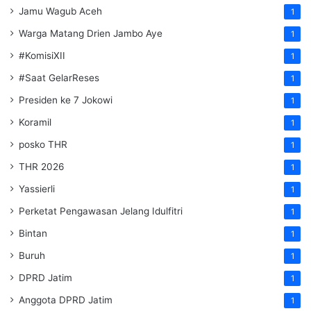
Jamu Wagub Aceh
1
Warga Matang Drien Jambo Aye
1
#KomisiXII
1
#Saat GelarReses
1
Presiden ke 7 Jokowi
1
Koramil
1
posko THR
1
THR 2026
1
Yassierli
1
Perketat Pengawasan Jelang Idulfitri
1
Bintan
1
Buruh
1
DPRD Jatim
1
Anggota DPRD Jatim
1