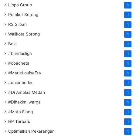
Lippo Group
1
Pemkot Sorong
1
RS Siloan
1
Walikota Sorong
1
Bola
1
#bundesliga
1
#coacheta
1
#MarieLouiseEta
1
#unionberlin
1
#Di Amplas Medan
1
#Dihakimi warga
1
#Mata Elang
1
HP Terbaru
1
Optimalkan Pekarangan
1