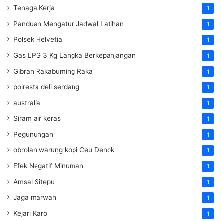
Tenaga Kerja
1
Panduan Mengatur Jadwal Latihan
1
Polsek Helvetia
1
Gas LPG 3 Kg Langka Berkepanjangan
1
Gibran Rakabuming Raka
1
polresta deli serdang
1
australia
1
Siram air keras
1
Pegunungan
1
obrolan warung kopi Ceu Denok
1
Efek Negatif Minuman
1
Amsal Sitepu
1
Jaga marwah
1
Kejari Karo
1