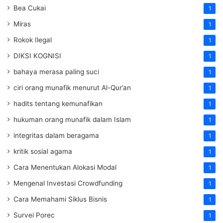
Bea Cukai
1
Miras
1
Rokok Ilegal
1
DIKSI KOGNISI
1
bahaya merasa paling suci
1
ciri orang munafik menurut Al-Qur’an
1
hadits tentang kemunafikan
1
hukuman orang munafik dalam Islam
1
integritas dalam beragama
1
kritik sosial agama
1
Cara Menentukan Alokasi Modal
1
Mengenal Investasi Crowdfunding
1
Cara Memahami Siklus Bisnis
1
Survei Porec
1