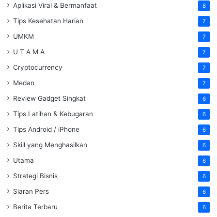
Aplikasi Viral & Bermanfaat
8
Tips Kesehatan Harian
7
UMKM
7
U T A M A
7
Cryptocurrency
7
Medan
7
Review Gadget Singkat
6
Tips Latihan & Kebugaran
6
Tips Android / iPhone
6
Skill yang Menghasilkan
6
Utama
6
Strategi Bisnis
6
Siaran Pers
6
Berita Terbaru
6