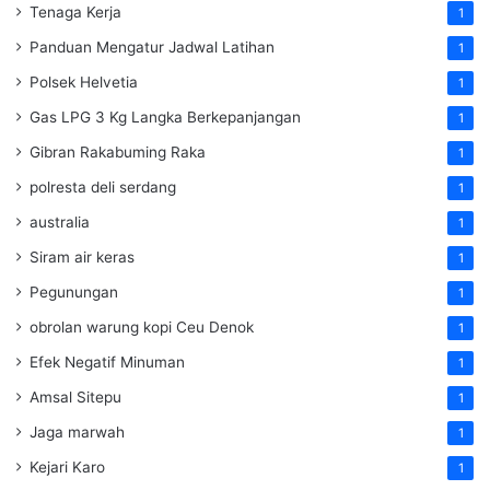
Tenaga Kerja
1
Panduan Mengatur Jadwal Latihan
1
Polsek Helvetia
1
Gas LPG 3 Kg Langka Berkepanjangan
1
Gibran Rakabuming Raka
1
polresta deli serdang
1
australia
1
Siram air keras
1
Pegunungan
1
obrolan warung kopi Ceu Denok
1
Efek Negatif Minuman
1
Amsal Sitepu
1
Jaga marwah
1
Kejari Karo
1