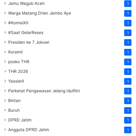
Jamu Wagub Aceh
1
Warga Matang Drien Jambo Aye
1
#KomisiXII
1
#Saat GelarReses
1
Presiden ke 7 Jokowi
1
Koramil
1
posko THR
1
THR 2026
1
Yassierli
1
Perketat Pengawasan Jelang Idulfitri
1
Bintan
1
Buruh
1
DPRD Jatim
1
Anggota DPRD Jatim
1