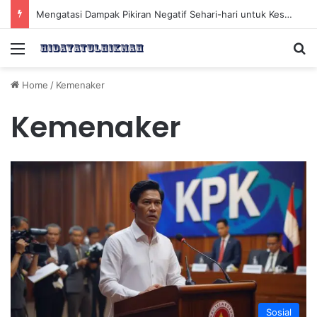
Mengatasi Dampak Pikiran Negatif Sehari-hari untuk Kesehatan Mental yang Lebih Baik
Menu
Se
Home
/
Kemenaker
Kemenaker
Sosial