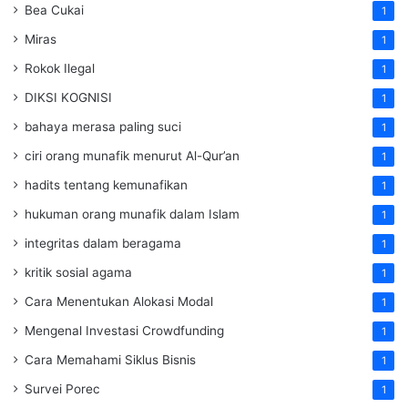
Bea Cukai
1
Miras
1
Rokok Ilegal
1
DIKSI KOGNISI
1
bahaya merasa paling suci
1
ciri orang munafik menurut Al-Qur’an
1
hadits tentang kemunafikan
1
hukuman orang munafik dalam Islam
1
integritas dalam beragama
1
kritik sosial agama
1
Cara Menentukan Alokasi Modal
1
Mengenal Investasi Crowdfunding
1
Cara Memahami Siklus Bisnis
1
Survei Porec
1