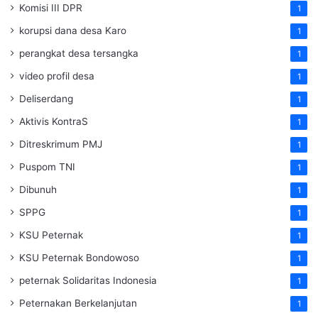
Komisi III DPR
1
korupsi dana desa Karo
1
perangkat desa tersangka
1
video profil desa
1
Deliserdang
1
Aktivis KontraS
1
Ditreskrimum PMJ
1
Puspom TNI
1
Dibunuh
1
SPPG
1
KSU Peternak
1
KSU Peternak Bondowoso
1
peternak Solidaritas Indonesia
1
Peternakan Berkelanjutan
1