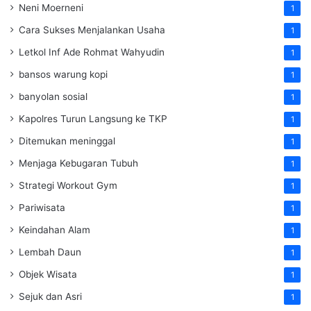
Neni Moerneni
1
Cara Sukses Menjalankan Usaha
1
Letkol Inf Ade Rohmat Wahyudin
1
bansos warung kopi
1
banyolan sosial
1
Kapolres Turun Langsung ke TKP
1
Ditemukan meninggal
1
Menjaga Kebugaran Tubuh
1
Strategi Workout Gym
1
Pariwisata
1
Keindahan Alam
1
Lembah Daun
1
Objek Wisata
1
Sejuk dan Asri
1