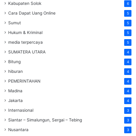
Kabupaten Solok
6
Cara Dapat Uang Online
5
Sumut
5
Hukum & Kriminal
5
media terpercaya
5
SUMATERA UTARA
4
Bitung
4
hiburan
4
PEMERINTAHAN
4
Madina
4
Jakarta
4
Internasional
3
Siantar – Simalungun, Sergai – Tebing
3
Nusantara
3