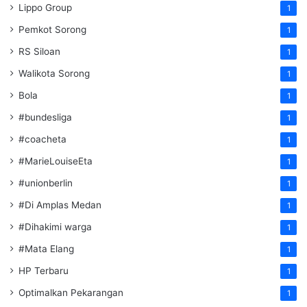
Lippo Group
1
Pemkot Sorong
1
RS Siloan
1
Walikota Sorong
1
Bola
1
#bundesliga
1
#coacheta
1
#MarieLouiseEta
1
#unionberlin
1
#Di Amplas Medan
1
#Dihakimi warga
1
#Mata Elang
1
HP Terbaru
1
Optimalkan Pekarangan
1