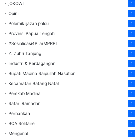
jOKOWI
1
Opini
1
Polemik ijazah palsu
1
Provinsi Papua Tengah
1
#Sosialisasi4PilarMPRRI
1
Z. Zuhri Tanjung
1
Industri & Perdagangan
1
Bupati Madina Saipullah Nasution
1
Kecamatan Batang Natal
1
Pemkab Madina
1
Safari Ramadan
1
Perbankan
1
BCA Solitaire
1
Mengenal
1