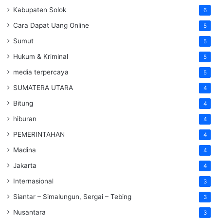
Kabupaten Solok
6
Cara Dapat Uang Online
5
Sumut
5
Hukum & Kriminal
5
media terpercaya
5
SUMATERA UTARA
4
Bitung
4
hiburan
4
PEMERINTAHAN
4
Madina
4
Jakarta
4
Internasional
3
Siantar – Simalungun, Sergai – Tebing
3
Nusantara
3