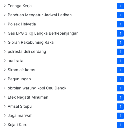
Tenaga Kerja
1
Panduan Mengatur Jadwal Latihan
1
Polsek Helvetia
1
Gas LPG 3 Kg Langka Berkepanjangan
1
Gibran Rakabuming Raka
1
polresta deli serdang
1
australia
1
Siram air keras
1
Pegunungan
1
obrolan warung kopi Ceu Denok
1
Efek Negatif Minuman
1
Amsal Sitepu
1
Jaga marwah
1
Kejari Karo
1