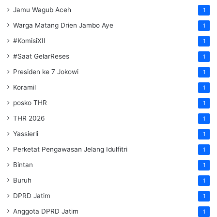
Jamu Wagub Aceh
1
Warga Matang Drien Jambo Aye
1
#KomisiXII
1
#Saat GelarReses
1
Presiden ke 7 Jokowi
1
Koramil
1
posko THR
1
THR 2026
1
Yassierli
1
Perketat Pengawasan Jelang Idulfitri
1
Bintan
1
Buruh
1
DPRD Jatim
1
Anggota DPRD Jatim
1