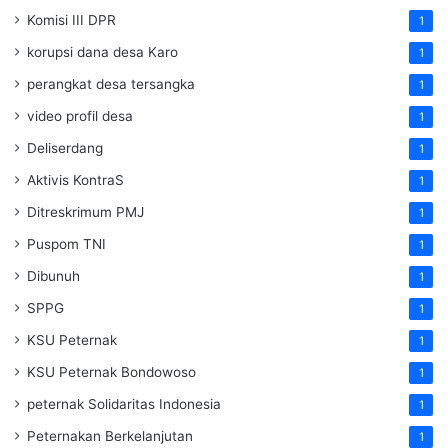
Komisi III DPR
1
korupsi dana desa Karo
1
perangkat desa tersangka
1
video profil desa
1
Deliserdang
1
Aktivis KontraS
1
Ditreskrimum PMJ
1
Puspom TNI
1
Dibunuh
1
SPPG
1
KSU Peternak
1
KSU Peternak Bondowoso
1
peternak Solidaritas Indonesia
1
Peternakan Berkelanjutan
1