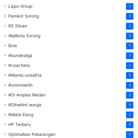
Lippo Group
1
Pemkot Sorong
1
RS Siloan
1
Walikota Sorong
1
Bola
1
#bundesliga
1
#coacheta
1
#MarieLouiseEta
1
#unionberlin
1
#Di Amplas Medan
1
#Dihakimi warga
1
#Mata Elang
1
HP Terbaru
1
Optimalkan Pekarangan
1