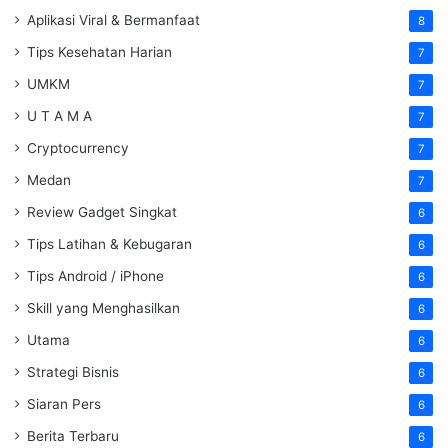
Aplikasi Viral & Bermanfaat
8
Tips Kesehatan Harian
7
UMKM
7
U T A M A
7
Cryptocurrency
7
Medan
7
Review Gadget Singkat
6
Tips Latihan & Kebugaran
6
Tips Android / iPhone
6
Skill yang Menghasilkan
6
Utama
6
Strategi Bisnis
6
Siaran Pers
6
Berita Terbaru
6