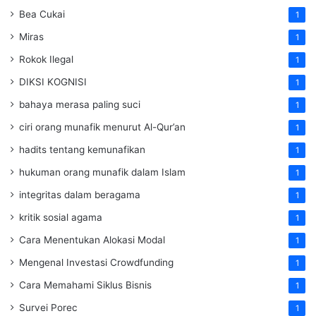
Bea Cukai
1
Miras
1
Rokok Ilegal
1
DIKSI KOGNISI
1
bahaya merasa paling suci
1
ciri orang munafik menurut Al-Qur’an
1
hadits tentang kemunafikan
1
hukuman orang munafik dalam Islam
1
integritas dalam beragama
1
kritik sosial agama
1
Cara Menentukan Alokasi Modal
1
Mengenal Investasi Crowdfunding
1
Cara Memahami Siklus Bisnis
1
Survei Porec
1