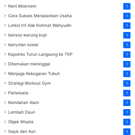
Neni Moerneni
1
Cara Sukses Menjalankan Usaha
1
Letkol Inf Ade Rohmat Wahyudin
1
bansos warung kopi
1
banyolan sosial
1
Kapolres Turun Langsung ke TKP
1
Ditemukan meninggal
1
Menjaga Kebugaran Tubuh
1
Strategi Workout Gym
1
Pariwisata
1
Keindahan Alam
1
Lembah Daun
1
Objek Wisata
1
Sejuk dan Asri
1