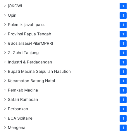
jOKOWI
1
Opini
1
Polemik ijazah palsu
1
Provinsi Papua Tengah
1
#Sosialisasi4PilarMPRRI
1
Z. Zuhri Tanjung
1
Industri & Perdagangan
1
Bupati Madina Saipullah Nasution
1
Kecamatan Batang Natal
1
Pemkab Madina
1
Safari Ramadan
1
Perbankan
1
BCA Solitaire
1
Mengenal
1