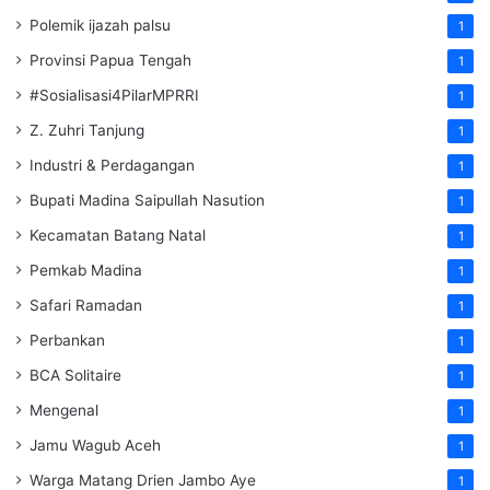
Polemik ijazah palsu
1
Provinsi Papua Tengah
1
#Sosialisasi4PilarMPRRI
1
Z. Zuhri Tanjung
1
Industri & Perdagangan
1
Bupati Madina Saipullah Nasution
1
Kecamatan Batang Natal
1
Pemkab Madina
1
Safari Ramadan
1
Perbankan
1
BCA Solitaire
1
Mengenal
1
Jamu Wagub Aceh
1
Warga Matang Drien Jambo Aye
1