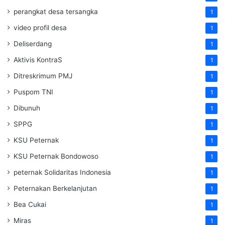
perangkat desa tersangka
1
video profil desa
1
Deliserdang
1
Aktivis KontraS
1
Ditreskrimum PMJ
1
Puspom TNI
1
Dibunuh
1
SPPG
1
KSU Peternak
1
KSU Peternak Bondowoso
1
peternak Solidaritas Indonesia
1
Peternakan Berkelanjutan
1
Bea Cukai
1
Miras
1