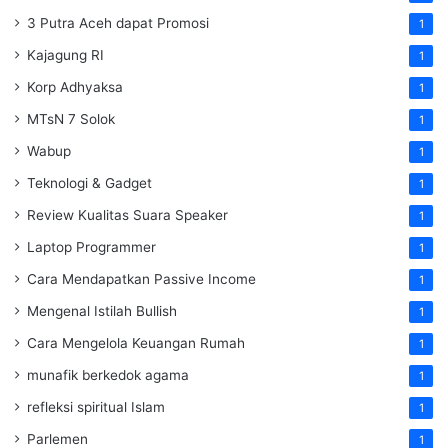
3 Putra Aceh dapat Promosi
1
Kajagung RI
1
Korp Adhyaksa
1
MTsN 7 Solok
1
Wabup
1
Teknologi & Gadget
1
Review Kualitas Suara Speaker
1
Laptop Programmer
1
Cara Mendapatkan Passive Income
1
Mengenal Istilah Bullish
1
Cara Mengelola Keuangan Rumah
1
munafik berkedok agama
1
refleksi spiritual Islam
1
Parlemen
1