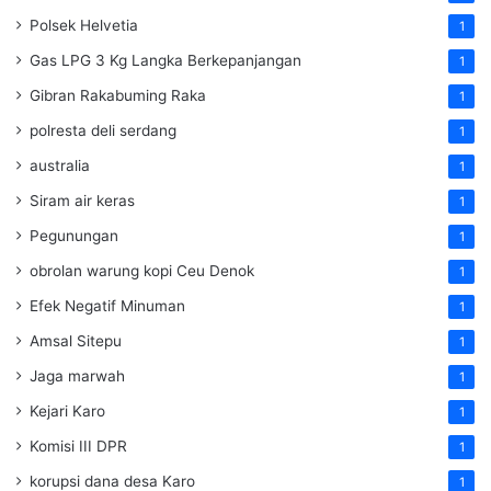
Polsek Helvetia
1
Gas LPG 3 Kg Langka Berkepanjangan
1
Gibran Rakabuming Raka
1
polresta deli serdang
1
australia
1
Siram air keras
1
Pegunungan
1
obrolan warung kopi Ceu Denok
1
Efek Negatif Minuman
1
Amsal Sitepu
1
Jaga marwah
1
Kejari Karo
1
Komisi III DPR
1
korupsi dana desa Karo
1