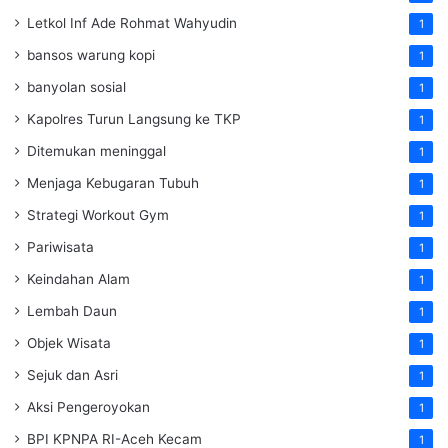
Letkol Inf Ade Rohmat Wahyudin
1
bansos warung kopi
1
banyolan sosial
1
Kapolres Turun Langsung ke TKP
1
Ditemukan meninggal
1
Menjaga Kebugaran Tubuh
1
Strategi Workout Gym
1
Pariwisata
1
Keindahan Alam
1
Lembah Daun
1
Objek Wisata
1
Sejuk dan Asri
1
Aksi Pengeroyokan
1
BPI KPNPA RI-Aceh Kecam
1