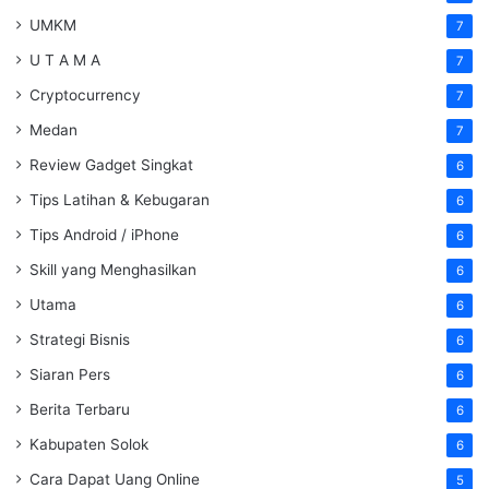
UMKM
7
U T A M A
7
Cryptocurrency
7
Medan
7
Review Gadget Singkat
6
Tips Latihan & Kebugaran
6
Tips Android / iPhone
6
Skill yang Menghasilkan
6
Utama
6
Strategi Bisnis
6
Siaran Pers
6
Berita Terbaru
6
Kabupaten Solok
6
Cara Dapat Uang Online
5