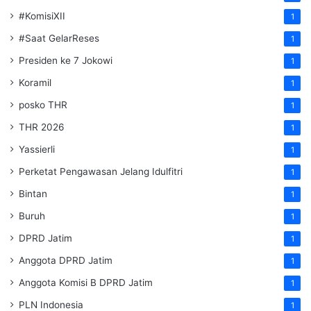
#KomisiXII
1
#Saat GelarReses
1
Presiden ke 7 Jokowi
1
Koramil
1
posko THR
1
THR 2026
1
Yassierli
1
Perketat Pengawasan Jelang Idulfitri
1
Bintan
1
Buruh
1
DPRD Jatim
1
Anggota DPRD Jatim
1
Anggota Komisi B DPRD Jatim
1
PLN Indonesia
1