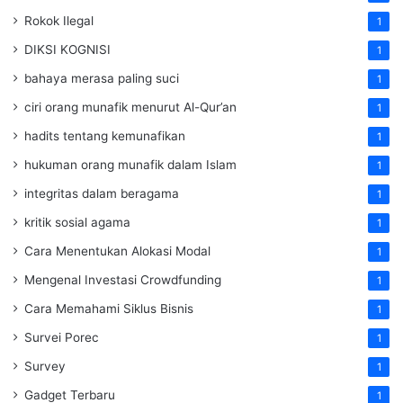
Rokok Ilegal
1
DIKSI KOGNISI
1
bahaya merasa paling suci
1
ciri orang munafik menurut Al-Qur’an
1
hadits tentang kemunafikan
1
hukuman orang munafik dalam Islam
1
integritas dalam beragama
1
kritik sosial agama
1
Cara Menentukan Alokasi Modal
1
Mengenal Investasi Crowdfunding
1
Cara Memahami Siklus Bisnis
1
Survei Porec
1
Survey
1
Gadget Terbaru
1