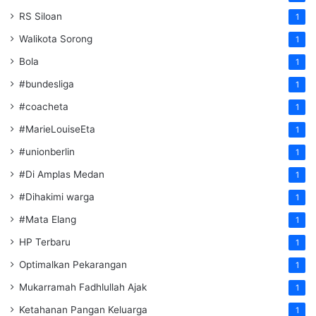
RS Siloan
1
Walikota Sorong
1
Bola
1
#bundesliga
1
#coacheta
1
#MarieLouiseEta
1
#unionberlin
1
#Di Amplas Medan
1
#Dihakimi warga
1
#Mata Elang
1
HP Terbaru
1
Optimalkan Pekarangan
1
Mukarramah Fadhlullah Ajak
1
Ketahanan Pangan Keluarga
1