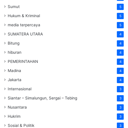
Sumut
5
Hukum & Kriminal
5
media terpercaya
5
SUMATERA UTARA
4
Bitung
4
hiburan
4
PEMERINTAHAN
4
Madina
4
Jakarta
4
Internasional
3
Siantar – Simalungun, Sergai – Tebing
3
Nusantara
3
Hukrim
3
Sosial & Politik
3