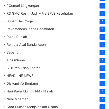
#Cemari Lingkungan
1
RS GMC Resmi Jadi Mitra BPJS Kesehatan
1
Bupati Haili Yoga
1
Rekomendasi Kaos Badminton
1
Pulau Rubiah
1
Remaja Asal Banda Aceh
1
Sabang
1
Tips iPhone
1
Skill Penulisan Konten
1
HEADLINE NEWS
1
Diskominfo Bontang
1
Hari Raya Idulfitri 1447 Hijriah
1
Neni Moerneni
1
Cara Sukses Menjalankan Usaha
1