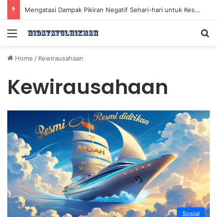
Mengatasi Dampak Pikiran Negatif Sehari-hari untuk Kesehatan Mental yang Lebih Baik
Menu
Se
Home
/
Kewirausahaan
Kewirausahaan
Sosial