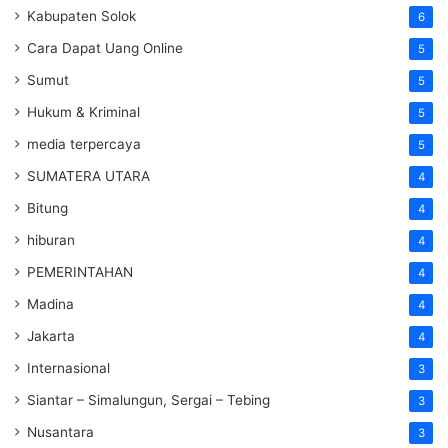
Kabupaten Solok
6
Cara Dapat Uang Online
5
Sumut
5
Hukum & Kriminal
5
media terpercaya
5
SUMATERA UTARA
4
Bitung
4
hiburan
4
PEMERINTAHAN
4
Madina
4
Jakarta
4
Internasional
3
Siantar – Simalungun, Sergai – Tebing
3
Nusantara
3