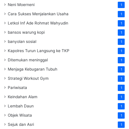
Neni Moerneni
1
Cara Sukses Menjalankan Usaha
1
Letkol Inf Ade Rohmat Wahyudin
1
bansos warung kopi
1
banyolan sosial
1
Kapolres Turun Langsung ke TKP
1
Ditemukan meninggal
1
Menjaga Kebugaran Tubuh
1
Strategi Workout Gym
1
Pariwisata
1
Keindahan Alam
1
Lembah Daun
1
Objek Wisata
1
Sejuk dan Asri
1