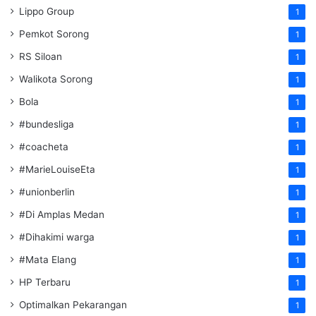
Lippo Group
1
Pemkot Sorong
1
RS Siloan
1
Walikota Sorong
1
Bola
1
#bundesliga
1
#coacheta
1
#MarieLouiseEta
1
#unionberlin
1
#Di Amplas Medan
1
#Dihakimi warga
1
#Mata Elang
1
HP Terbaru
1
Optimalkan Pekarangan
1