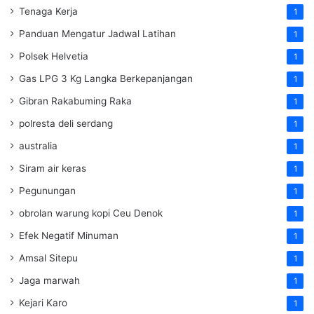
Tenaga Kerja
1
Panduan Mengatur Jadwal Latihan
1
Polsek Helvetia
1
Gas LPG 3 Kg Langka Berkepanjangan
1
Gibran Rakabuming Raka
1
polresta deli serdang
1
australia
1
Siram air keras
1
Pegunungan
1
obrolan warung kopi Ceu Denok
1
Efek Negatif Minuman
1
Amsal Sitepu
1
Jaga marwah
1
Kejari Karo
1