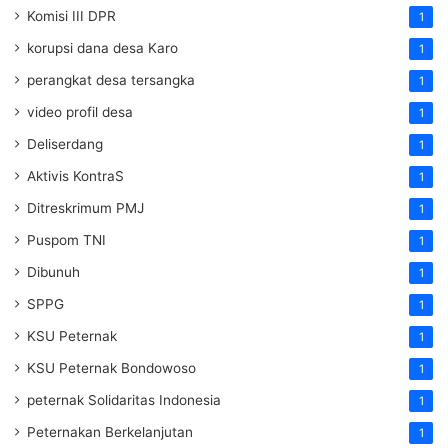
Komisi III DPR
1
korupsi dana desa Karo
1
perangkat desa tersangka
1
video profil desa
1
Deliserdang
1
Aktivis KontraS
1
Ditreskrimum PMJ
1
Puspom TNI
1
Dibunuh
1
SPPG
1
KSU Peternak
1
KSU Peternak Bondowoso
1
peternak Solidaritas Indonesia
1
Peternakan Berkelanjutan
1