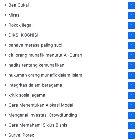
Bea Cukai
1
Miras
1
Rokok Ilegal
1
DIKSI KOGNISI
1
bahaya merasa paling suci
1
ciri orang munafik menurut Al-Qur’an
1
hadits tentang kemunafikan
1
hukuman orang munafik dalam Islam
1
integritas dalam beragama
1
kritik sosial agama
1
Cara Menentukan Alokasi Modal
1
Mengenal Investasi Crowdfunding
1
Cara Memahami Siklus Bisnis
1
Survei Porec
1