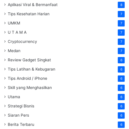
Aplikasi Viral & Bermanfaat
8
Tips Kesehatan Harian
7
UMKM
7
U T A M A
7
Cryptocurrency
7
Medan
7
Review Gadget Singkat
6
Tips Latihan & Kebugaran
6
Tips Android / iPhone
6
Skill yang Menghasilkan
6
Utama
6
Strategi Bisnis
6
Siaran Pers
6
Berita Terbaru
6