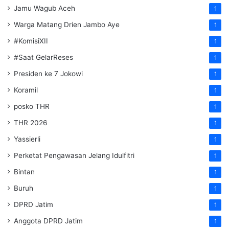
Jamu Wagub Aceh
1
Warga Matang Drien Jambo Aye
1
#KomisiXII
1
#Saat GelarReses
1
Presiden ke 7 Jokowi
1
Koramil
1
posko THR
1
THR 2026
1
Yassierli
1
Perketat Pengawasan Jelang Idulfitri
1
Bintan
1
Buruh
1
DPRD Jatim
1
Anggota DPRD Jatim
1