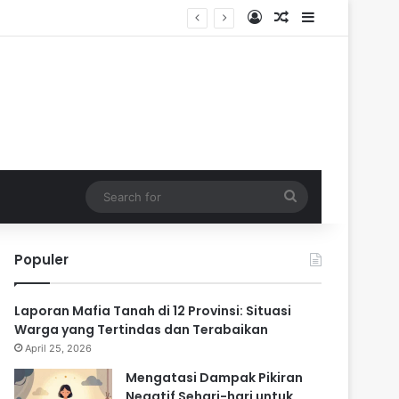
Log In
Random Article
Sidebar
ik
Search
for
Populer
Laporan Mafia Tanah di 12 Provinsi: Situasi
Warga yang Tertindas dan Terabaikan
April 25, 2026
Mengatasi Dampak Pikiran
Negatif Sehari-hari untuk