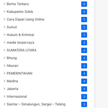
Berita Terbaru
6
Kabupaten Solok
6
Cara Dapat Uang Online
5
Sumut
5
Hukum & Kriminal
5
media terpercaya
5
SUMATERA UTARA
4
Bitung
4
hiburan
4
PEMERINTAHAN
4
Madina
4
Jakarta
4
Internasional
3
Siantar – Simalungun, Sergai – Tebing
3