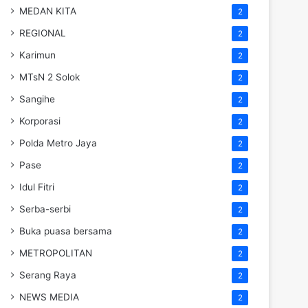
MEDAN KITA
2
REGIONAL
2
Karimun
2
MTsN 2 Solok
2
Sangihe
2
Korporasi
2
Polda Metro Jaya
2
Pase
2
Idul Fitri
2
Serba-serbi
2
Buka puasa bersama
2
METROPOLITAN
2
Serang Raya
2
NEWS MEDIA
2