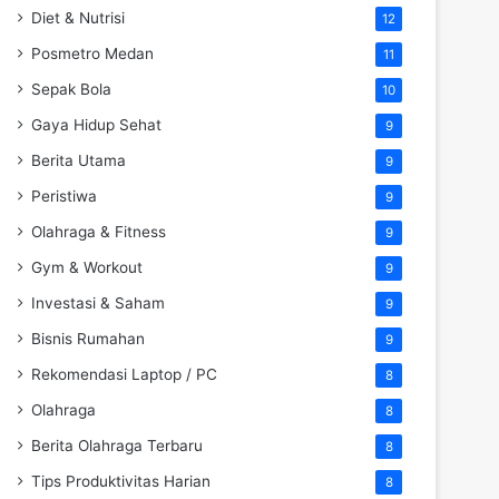
Diet & Nutrisi
12
Posmetro Medan
11
Sepak Bola
10
Gaya Hidup Sehat
9
Berita Utama
9
Peristiwa
9
Olahraga & Fitness
9
Gym & Workout
9
Investasi & Saham
9
Bisnis Rumahan
9
Rekomendasi Laptop / PC
8
Olahraga
8
Berita Olahraga Terbaru
8
Tips Produktivitas Harian
8