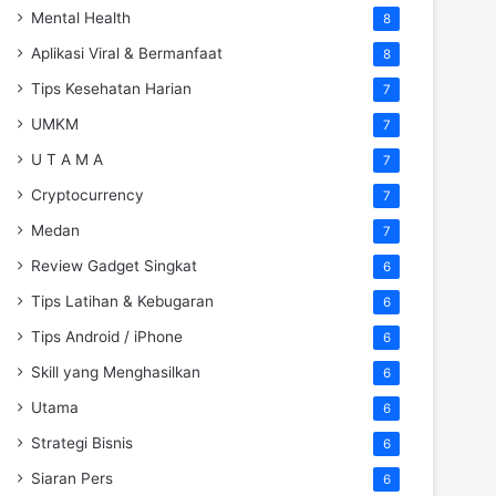
Mental Health
8
Aplikasi Viral & Bermanfaat
8
Tips Kesehatan Harian
7
UMKM
7
U T A M A
7
Cryptocurrency
7
Medan
7
Review Gadget Singkat
6
Tips Latihan & Kebugaran
6
Tips Android / iPhone
6
Skill yang Menghasilkan
6
Utama
6
Strategi Bisnis
6
Siaran Pers
6