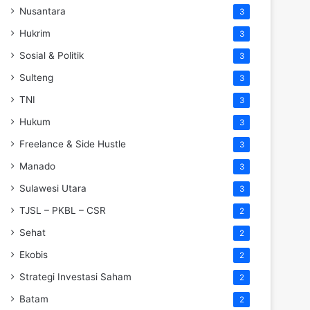
Nusantara
3
Hukrim
3
Sosial & Politik
3
Sulteng
3
TNI
3
Hukum
3
Freelance & Side Hustle
3
Manado
3
Sulawesi Utara
3
TJSL – PKBL – CSR
2
Sehat
2
Ekobis
2
Strategi Investasi Saham
2
Batam
2