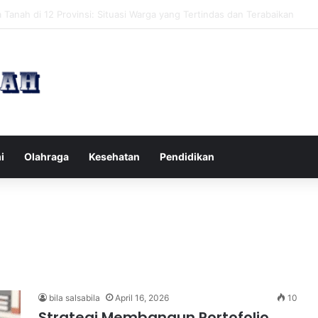
pak Pikiran Negatif Sehari-hari untuk Kesehatan Mental yang Lebih Ba
i
Olahraga
Kesehatan
Pendidikan
bila salsabila
April 16, 2026
10
Strategi Membangun Portofolio