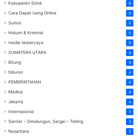
Kabupaten Solok
6
Cara Dapat Uang Online
5
Sumut
5
Hukum & Kriminal
5
media terpercaya
5
SUMATERA UTARA
4
Bitung
4
hiburan
4
PEMERINTAHAN
4
Madina
4
Jakarta
4
Internasional
3
Siantar – Simalungun, Sergai – Tebing
3
Nusantara
3