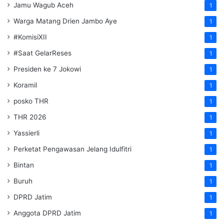
Jamu Wagub Aceh
1
Warga Matang Drien Jambo Aye
1
#KomisiXII
1
#Saat GelarReses
1
Presiden ke 7 Jokowi
1
Koramil
1
posko THR
1
THR 2026
1
Yassierli
1
Perketat Pengawasan Jelang Idulfitri
1
Bintan
1
Buruh
1
DPRD Jatim
1
Anggota DPRD Jatim
1