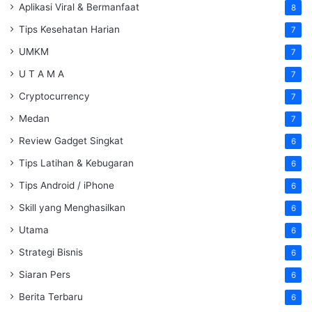
Aplikasi Viral & Bermanfaat
8
Tips Kesehatan Harian
7
UMKM
7
U T A M A
7
Cryptocurrency
7
Medan
7
Review Gadget Singkat
6
Tips Latihan & Kebugaran
6
Tips Android / iPhone
6
Skill yang Menghasilkan
6
Utama
6
Strategi Bisnis
6
Siaran Pers
6
Berita Terbaru
6