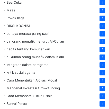
Bea Cukai
1
Miras
1
Rokok Ilegal
1
DIKSI KOGNISI
1
bahaya merasa paling suci
1
ciri orang munafik menurut Al-Qur’an
1
hadits tentang kemunafikan
1
hukuman orang munafik dalam Islam
1
integritas dalam beragama
1
kritik sosial agama
1
Cara Menentukan Alokasi Modal
1
Mengenal Investasi Crowdfunding
1
Cara Memahami Siklus Bisnis
1
Survei Porec
1