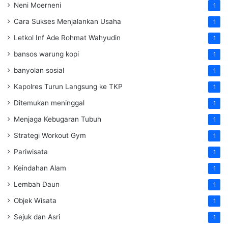
Neni Moerneni
1
Cara Sukses Menjalankan Usaha
1
Letkol Inf Ade Rohmat Wahyudin
1
bansos warung kopi
1
banyolan sosial
1
Kapolres Turun Langsung ke TKP
1
Ditemukan meninggal
1
Menjaga Kebugaran Tubuh
1
Strategi Workout Gym
1
Pariwisata
1
Keindahan Alam
1
Lembah Daun
1
Objek Wisata
1
Sejuk dan Asri
1