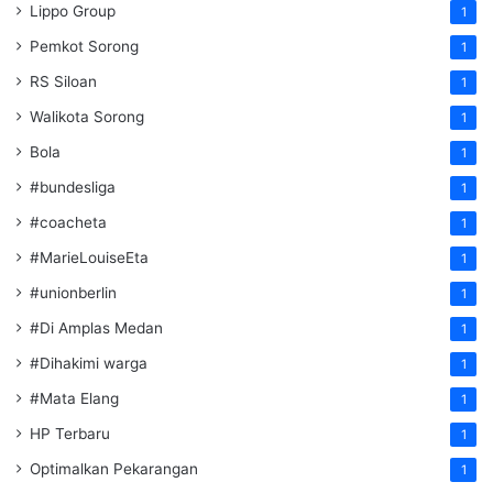
Lippo Group
1
Pemkot Sorong
1
RS Siloan
1
Walikota Sorong
1
Bola
1
#bundesliga
1
#coacheta
1
#MarieLouiseEta
1
#unionberlin
1
#Di Amplas Medan
1
#Dihakimi warga
1
#Mata Elang
1
HP Terbaru
1
Optimalkan Pekarangan
1