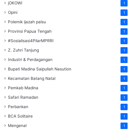
jOKOWI
1
Opini
1
Polemik ijazah palsu
1
Provinsi Papua Tengah
1
#Sosialisasi4PilarMPRRI
1
Z. Zuhri Tanjung
1
Industri & Perdagangan
1
Bupati Madina Saipullah Nasution
1
Kecamatan Batang Natal
1
Pemkab Madina
1
Safari Ramadan
1
Perbankan
1
BCA Solitaire
1
Mengenal
1