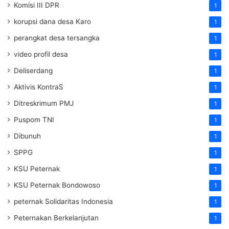
Komisi III DPR
1
korupsi dana desa Karo
1
perangkat desa tersangka
1
video profil desa
1
Deliserdang
1
Aktivis KontraS
1
Ditreskrimum PMJ
1
Puspom TNI
1
Dibunuh
1
SPPG
1
KSU Peternak
1
KSU Peternak Bondowoso
1
peternak Solidaritas Indonesia
1
Peternakan Berkelanjutan
1