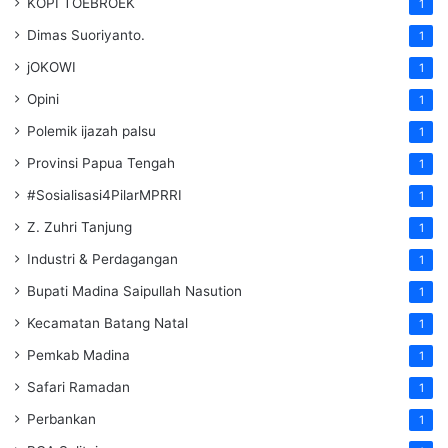
KOPI TOEBROEK
1
Dimas Suoriyanto.
1
jOKOWI
1
Opini
1
Polemik ijazah palsu
1
Provinsi Papua Tengah
1
#Sosialisasi4PilarMPRRI
1
Z. Zuhri Tanjung
1
Industri & Perdagangan
1
Bupati Madina Saipullah Nasution
1
Kecamatan Batang Natal
1
Pemkab Madina
1
Safari Ramadan
1
Perbankan
1