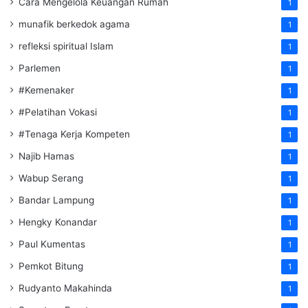
Cara Mengelola Keuangan Rumah
1
munafik berkedok agama
1
refleksi spiritual Islam
1
Parlemen
1
#Kemenaker
1
#Pelatihan Vokasi
1
#Tenaga Kerja Kompeten
1
Najib Hamas
1
Wabup Serang
1
Bandar Lampung
1
Hengky Konandar
1
Paul Kumentas
1
Pemkot Bitung
1
Rudyanto Makahinda
1