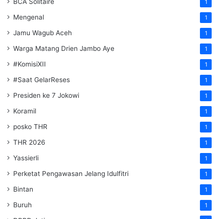
BCA Solitaire
1
Mengenal
1
Jamu Wagub Aceh
1
Warga Matang Drien Jambo Aye
1
#KomisiXII
1
#Saat GelarReses
1
Presiden ke 7 Jokowi
1
Koramil
1
posko THR
1
THR 2026
1
Yassierli
1
Perketat Pengawasan Jelang Idulfitri
1
Bintan
1
Buruh
1