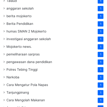
Talaud
1
anggaran sekolah
1
berita mojokerto
1
Berita Pendidikan
1
humas SMAN 2 Mojokerto
1
investigasi anggaran sekolah
1
Mojokerto news.
1
pemeliharaan sarpras
1
pengawasan dana pendidikan
1
Polres Tebing Tinggi
1
Narkoba
1
Cara Mengatur Pola Napas
1
Tanjungpinang
1
Cara Mengolah Makanan
1