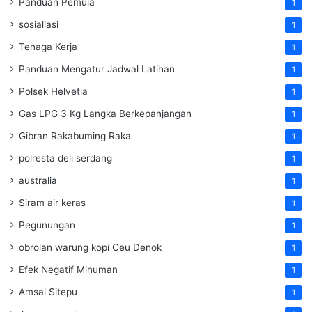
Panduan Pemula
1
sosialiasi
1
Tenaga Kerja
1
Panduan Mengatur Jadwal Latihan
1
Polsek Helvetia
1
Gas LPG 3 Kg Langka Berkepanjangan
1
Gibran Rakabuming Raka
1
polresta deli serdang
1
australia
1
Siram air keras
1
Pegunungan
1
obrolan warung kopi Ceu Denok
1
Efek Negatif Minuman
1
Amsal Sitepu
1