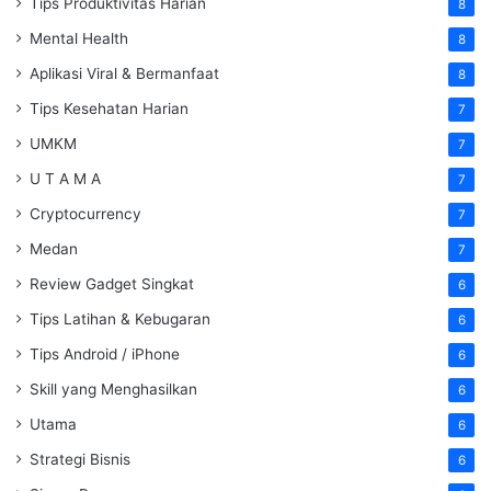
Tips Produktivitas Harian
8
Mental Health
8
Aplikasi Viral & Bermanfaat
8
Tips Kesehatan Harian
7
UMKM
7
U T A M A
7
Cryptocurrency
7
Medan
7
Review Gadget Singkat
6
Tips Latihan & Kebugaran
6
Tips Android / iPhone
6
Skill yang Menghasilkan
6
Utama
6
Strategi Bisnis
6