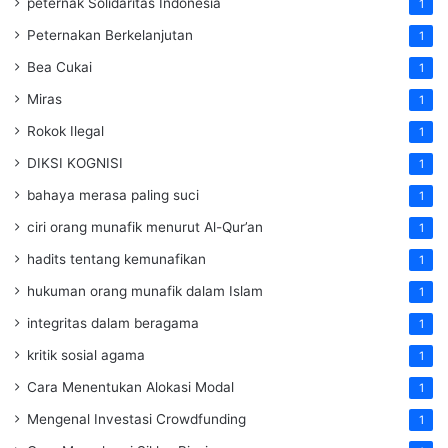
peternak Solidaritas Indonesia
1
Peternakan Berkelanjutan
1
Bea Cukai
1
Miras
1
Rokok Ilegal
1
DIKSI KOGNISI
1
bahaya merasa paling suci
1
ciri orang munafik menurut Al-Qur’an
1
hadits tentang kemunafikan
1
hukuman orang munafik dalam Islam
1
integritas dalam beragama
1
kritik sosial agama
1
Cara Menentukan Alokasi Modal
1
Mengenal Investasi Crowdfunding
1