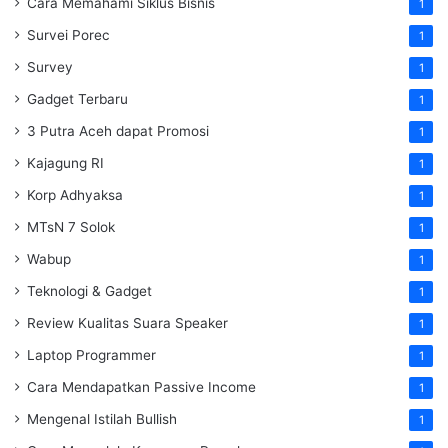
Cara Memahami Siklus Bisnis
1
Survei Porec
1
Survey
1
Gadget Terbaru
1
3 Putra Aceh dapat Promosi
1
Kajagung RI
1
Korp Adhyaksa
1
MTsN 7 Solok
1
Wabup
1
Teknologi & Gadget
1
Review Kualitas Suara Speaker
1
Laptop Programmer
1
Cara Mendapatkan Passive Income
1
Mengenal Istilah Bullish
1