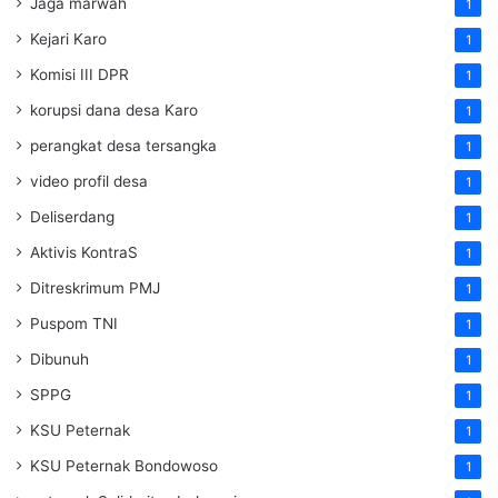
Jaga marwah
1
Kejari Karo
1
Komisi III DPR
1
korupsi dana desa Karo
1
perangkat desa tersangka
1
video profil desa
1
Deliserdang
1
Aktivis KontraS
1
Ditreskrimum PMJ
1
Puspom TNI
1
Dibunuh
1
SPPG
1
KSU Peternak
1
KSU Peternak Bondowoso
1