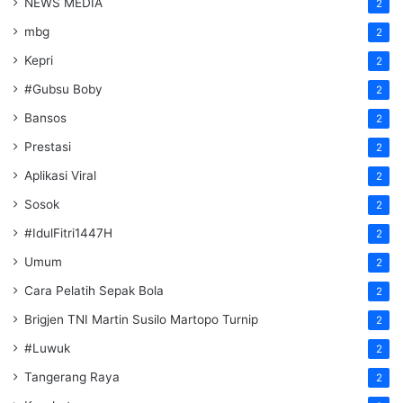
NEWS MEDIA
2
mbg
2
Kepri
2
#Gubsu Boby
2
Bansos
2
Prestasi
2
Aplikasi Viral
2
Sosok
2
#IdulFitri1447H
2
Umum
2
Cara Pelatih Sepak Bola
2
Brigjen TNI Martin Susilo Martopo Turnip
2
#Luwuk
2
Tangerang Raya
2