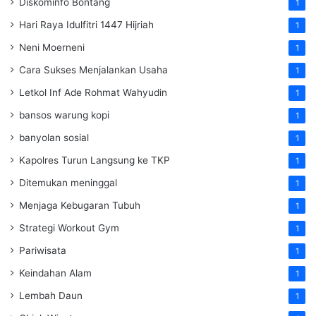
Diskominfo Bontang
1
Hari Raya Idulfitri 1447 Hijriah
1
Neni Moerneni
1
Cara Sukses Menjalankan Usaha
1
Letkol Inf Ade Rohmat Wahyudin
1
bansos warung kopi
1
banyolan sosial
1
Kapolres Turun Langsung ke TKP
1
Ditemukan meninggal
1
Menjaga Kebugaran Tubuh
1
Strategi Workout Gym
1
Pariwisata
1
Keindahan Alam
1
Lembah Daun
1