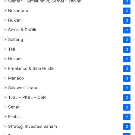
Siantar – Simalungun, Sergai – Tebing
3
Nusantara
3
Hukrim
3
Sosial & Politik
3
Sulteng
3
TNI
3
Hukum
3
Freelance & Side Hustle
3
Manado
3
Sulawesi Utara
3
TJSL – PKBL – CSR
2
Sehat
2
Ekobis
2
Strategi Investasi Saham
2