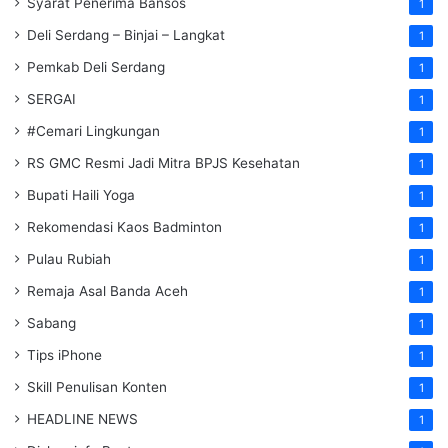
Syarat Penerima Bansos
1
Deli Serdang – Binjai – Langkat
1
Pemkab Deli Serdang
1
SERGAI
1
#Cemari Lingkungan
1
RS GMC Resmi Jadi Mitra BPJS Kesehatan
1
Bupati Haili Yoga
1
Rekomendasi Kaos Badminton
1
Pulau Rubiah
1
Remaja Asal Banda Aceh
1
Sabang
1
Tips iPhone
1
Skill Penulisan Konten
1
HEADLINE NEWS
1