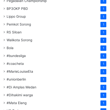
Pegadaian Championship
1
BP3OKP PBD
1
Lippo Group
1
Pemkot Sorong
1
RS Siloan
1
Walikota Sorong
1
Bola
1
#bundesliga
1
#coacheta
1
#MarieLouiseEta
1
#unionberlin
1
#Di Amplas Medan
1
#Dihakimi warga
1
#Mata Elang
1