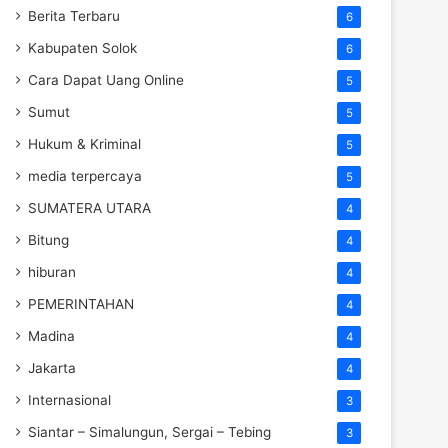
Berita Terbaru
6
Kabupaten Solok
6
Cara Dapat Uang Online
5
Sumut
5
Hukum & Kriminal
5
media terpercaya
5
SUMATERA UTARA
4
Bitung
4
hiburan
4
PEMERINTAHAN
4
Madina
4
Jakarta
4
Internasional
3
Siantar – Simalungun, Sergai – Tebing
3