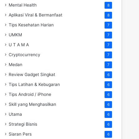
Mental Health
8
Aplikasi Viral & Bermanfaat
8
Tips Kesehatan Harian
7
UMKM
7
U T A M A
7
Cryptocurrency
7
Medan
7
Review Gadget Singkat
6
Tips Latihan & Kebugaran
6
Tips Android / iPhone
6
Skill yang Menghasilkan
6
Utama
6
Strategi Bisnis
6
Siaran Pers
6