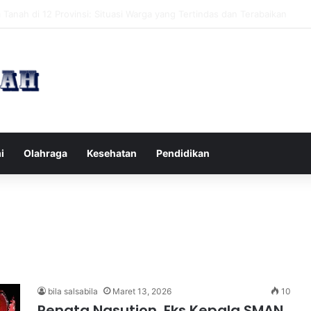
pak Pikiran Negatif Sehari-hari untuk Kesehatan Mental yang Lebih Ba
i
Olahraga
Kesehatan
Pendidikan
bila salsabila
Maret 13, 2026
10
Renata Nasution, Eks Kepala SMAN