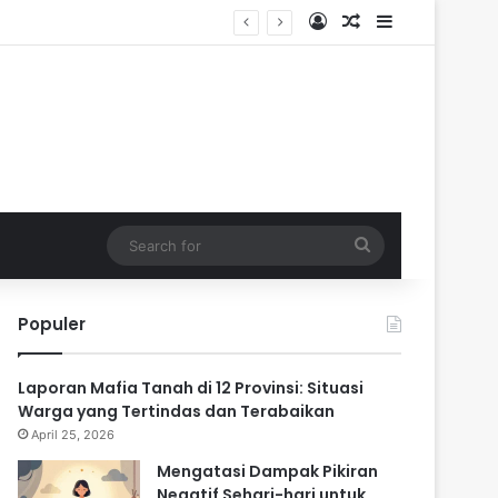
Log In
Random Article
Sidebar
ik
Search
for
Populer
Laporan Mafia Tanah di 12 Provinsi: Situasi
Warga yang Tertindas dan Terabaikan
April 25, 2026
Mengatasi Dampak Pikiran
Negatif Sehari-hari untuk