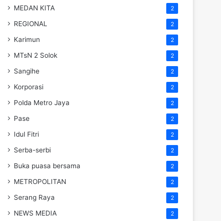
MEDAN KITA
2
REGIONAL
2
Karimun
2
MTsN 2 Solok
2
Sangihe
2
Korporasi
2
Polda Metro Jaya
2
Pase
2
Idul Fitri
2
Serba-serbi
2
Buka puasa bersama
2
METROPOLITAN
2
Serang Raya
2
NEWS MEDIA
2