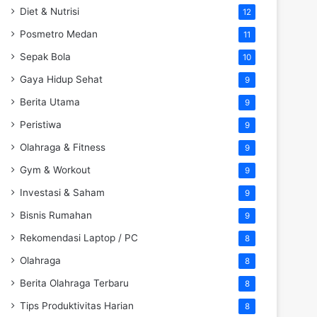
Diet & Nutrisi
12
Posmetro Medan
11
Sepak Bola
10
Gaya Hidup Sehat
9
Berita Utama
9
Peristiwa
9
Olahraga & Fitness
9
Gym & Workout
9
Investasi & Saham
9
Bisnis Rumahan
9
Rekomendasi Laptop / PC
8
Olahraga
8
Berita Olahraga Terbaru
8
Tips Produktivitas Harian
8