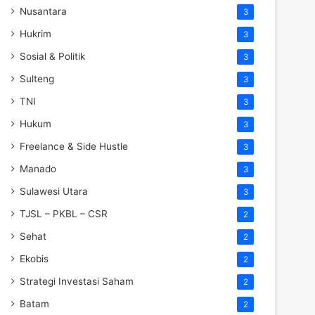
Nusantara
3
Hukrim
3
Sosial & Politik
3
Sulteng
3
TNI
3
Hukum
3
Freelance & Side Hustle
3
Manado
3
Sulawesi Utara
3
TJSL – PKBL – CSR
2
Sehat
2
Ekobis
2
Strategi Investasi Saham
2
Batam
2