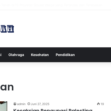
pak Pikiran Negatif Sehari-hari untuk Kesehatan Mental yang Lebih Ba
i
Olahraga
Kesehatan
Pendidikan
aan
admin
Juni 27, 2025
19
Kesaksian Pengungsi Palestina