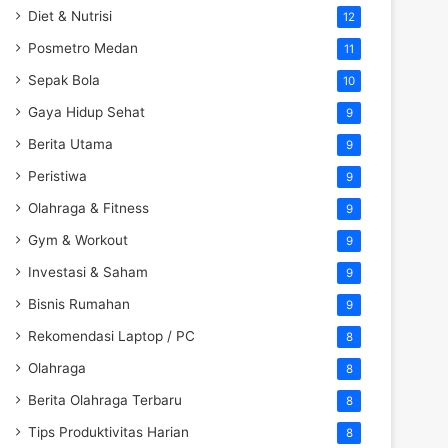
Diet & Nutrisi
12
Posmetro Medan
11
Sepak Bola
10
Gaya Hidup Sehat
9
Berita Utama
9
Peristiwa
9
Olahraga & Fitness
9
Gym & Workout
9
Investasi & Saham
9
Bisnis Rumahan
9
Rekomendasi Laptop / PC
8
Olahraga
8
Berita Olahraga Terbaru
8
Tips Produktivitas Harian
8