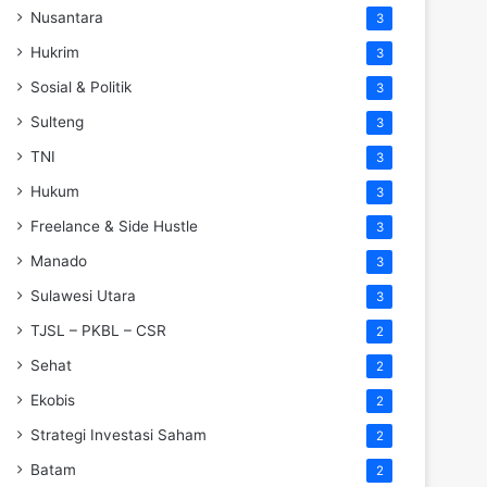
Nusantara
3
Hukrim
3
Sosial & Politik
3
Sulteng
3
TNI
3
Hukum
3
Freelance & Side Hustle
3
Manado
3
Sulawesi Utara
3
TJSL – PKBL – CSR
2
Sehat
2
Ekobis
2
Strategi Investasi Saham
2
Batam
2