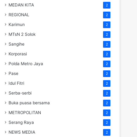
MEDAN KITA
2
REGIONAL
2
Karimun
2
MTsN 2 Solok
2
Sangihe
2
Korporasi
2
Polda Metro Jaya
2
Pase
2
Idul Fitri
2
Serba-serbi
2
Buka puasa bersama
2
METROPOLITAN
2
Serang Raya
2
NEWS MEDIA
2