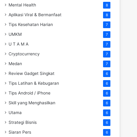
Mental Health
8
Aplikasi Viral & Bermanfaat
8
Tips Kesehatan Harian
7
UMKM
7
U T A M A
7
Cryptocurrency
7
Medan
7
Review Gadget Singkat
6
Tips Latihan & Kebugaran
6
Tips Android / iPhone
6
Skill yang Menghasilkan
6
Utama
6
Strategi Bisnis
6
Siaran Pers
6