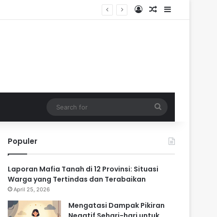
Log In
Random Article
Sidebar
ik
Search
for
Populer
Laporan Mafia Tanah di 12 Provinsi: Situasi
Warga yang Tertindas dan Terabaikan
April 25, 2026
Mengatasi Dampak Pikiran
Negatif Sehari-hari untuk