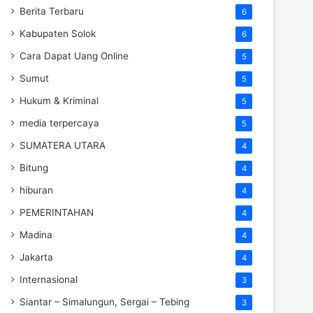
Berita Terbaru
6
Kabupaten Solok
6
Cara Dapat Uang Online
5
Sumut
5
Hukum & Kriminal
5
media terpercaya
5
SUMATERA UTARA
4
Bitung
4
hiburan
4
PEMERINTAHAN
4
Madina
4
Jakarta
4
Internasional
3
Siantar – Simalungun, Sergai – Tebing
3