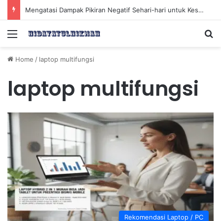
Mengatasi Dampak Pikiran Negatif Sehari-hari untuk Kesehatan Mental yang Lebih Baik
Menu
Se
Home
/
laptop multifungsi
laptop multifungsi
Rekomendasi Laptop / PC