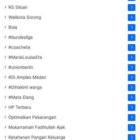
RS Siloan
1
Walikota Sorong
1
Bola
1
#bundesliga
1
#coacheta
1
#MarieLouiseEta
1
#unionberlin
1
#Di Amplas Medan
1
#Dihakimi warga
1
#Mata Elang
1
HP Terbaru
1
Optimalkan Pekarangan
1
Mukarramah Fadhlullah Ajak
1
Ketahanan Pangan Keluarga
1