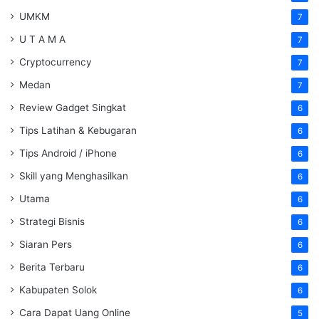
UMKM
7
U T A M A
7
Cryptocurrency
7
Medan
7
Review Gadget Singkat
6
Tips Latihan & Kebugaran
6
Tips Android / iPhone
6
Skill yang Menghasilkan
6
Utama
6
Strategi Bisnis
6
Siaran Pers
6
Berita Terbaru
6
Kabupaten Solok
6
Cara Dapat Uang Online
5