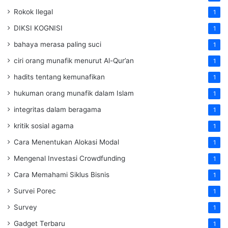
Rokok Ilegal
1
DIKSI KOGNISI
1
bahaya merasa paling suci
1
ciri orang munafik menurut Al-Qur’an
1
hadits tentang kemunafikan
1
hukuman orang munafik dalam Islam
1
integritas dalam beragama
1
kritik sosial agama
1
Cara Menentukan Alokasi Modal
1
Mengenal Investasi Crowdfunding
1
Cara Memahami Siklus Bisnis
1
Survei Porec
1
Survey
1
Gadget Terbaru
1