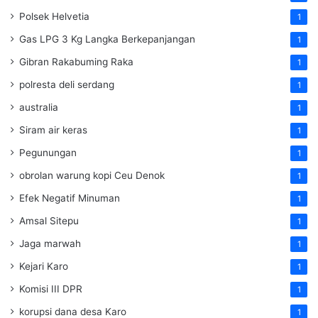
Polsek Helvetia
1
Gas LPG 3 Kg Langka Berkepanjangan
1
Gibran Rakabuming Raka
1
polresta deli serdang
1
australia
1
Siram air keras
1
Pegunungan
1
obrolan warung kopi Ceu Denok
1
Efek Negatif Minuman
1
Amsal Sitepu
1
Jaga marwah
1
Kejari Karo
1
Komisi III DPR
1
korupsi dana desa Karo
1