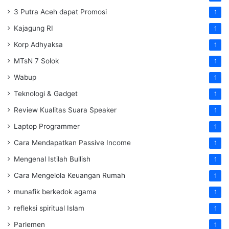
3 Putra Aceh dapat Promosi
1
Kajagung RI
1
Korp Adhyaksa
1
MTsN 7 Solok
1
Wabup
1
Teknologi & Gadget
1
Review Kualitas Suara Speaker
1
Laptop Programmer
1
Cara Mendapatkan Passive Income
1
Mengenal Istilah Bullish
1
Cara Mengelola Keuangan Rumah
1
munafik berkedok agama
1
refleksi spiritual Islam
1
Parlemen
1