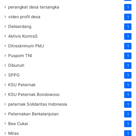
perangkat desa tersangka
1
video profil desa
1
Deliserdang
1
Aktivis KontraS
1
Ditreskrimum PMJ
1
Puspom TNI
1
Dibunuh
1
SPPG
1
KSU Peternak
1
KSU Peternak Bondowoso
1
peternak Solidaritas Indonesia
1
Peternakan Berkelanjutan
1
Bea Cukai
1
Miras
1