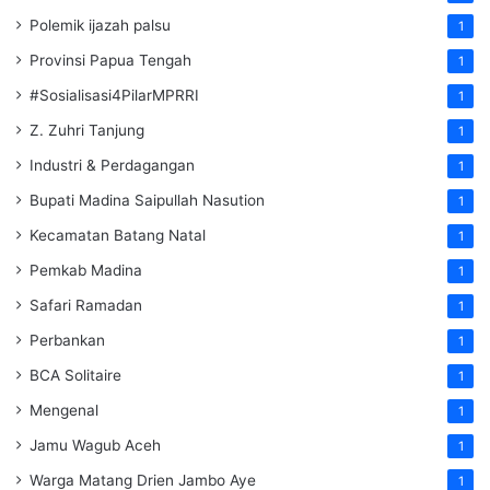
Polemik ijazah palsu
1
Provinsi Papua Tengah
1
#Sosialisasi4PilarMPRRI
1
Z. Zuhri Tanjung
1
Industri & Perdagangan
1
Bupati Madina Saipullah Nasution
1
Kecamatan Batang Natal
1
Pemkab Madina
1
Safari Ramadan
1
Perbankan
1
BCA Solitaire
1
Mengenal
1
Jamu Wagub Aceh
1
Warga Matang Drien Jambo Aye
1