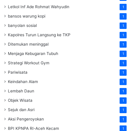
Letkol Inf Ade Rohmat Wahyudin
1
bansos warung kopi
1
banyolan sosial
1
Kapolres Turun Langsung ke TKP
1
Ditemukan meninggal
1
Menjaga Kebugaran Tubuh
1
Strategi Workout Gym
1
Pariwisata
1
Keindahan Alam
1
Lembah Daun
1
Objek Wisata
1
Sejuk dan Asri
1
Aksi Pengeroyokan
1
BPI KPNPA RI-Aceh Kecam
1