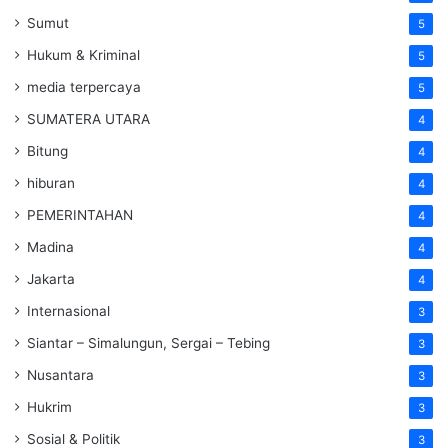
Sumut
5
Hukum & Kriminal
5
media terpercaya
5
SUMATERA UTARA
4
Bitung
4
hiburan
4
PEMERINTAHAN
4
Madina
4
Jakarta
4
Internasional
3
Siantar – Simalungun, Sergai – Tebing
3
Nusantara
3
Hukrim
3
Sosial & Politik
3