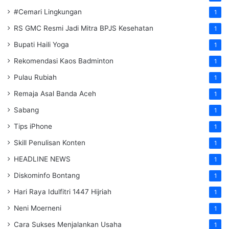
#Cemari Lingkungan
1
RS GMC Resmi Jadi Mitra BPJS Kesehatan
1
Bupati Haili Yoga
1
Rekomendasi Kaos Badminton
1
Pulau Rubiah
1
Remaja Asal Banda Aceh
1
Sabang
1
Tips iPhone
1
Skill Penulisan Konten
1
HEADLINE NEWS
1
Diskominfo Bontang
1
Hari Raya Idulfitri 1447 Hijriah
1
Neni Moerneni
1
Cara Sukses Menjalankan Usaha
1