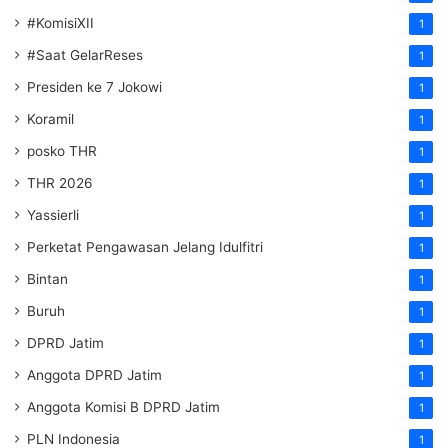
#KomisiXII
1
#Saat GelarReses
1
Presiden ke 7 Jokowi
1
Koramil
1
posko THR
1
THR 2026
1
Yassierli
1
Perketat Pengawasan Jelang Idulfitri
1
Bintan
1
Buruh
1
DPRD Jatim
1
Anggota DPRD Jatim
1
Anggota Komisi B DPRD Jatim
1
PLN Indonesia
1