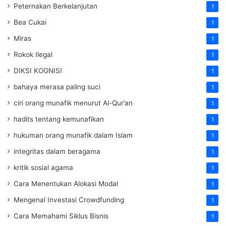
Peternakan Berkelanjutan
1
Bea Cukai
1
Miras
1
Rokok Ilegal
1
DIKSI KOGNISI
1
bahaya merasa paling suci
1
ciri orang munafik menurut Al-Qur’an
1
hadits tentang kemunafikan
1
hukuman orang munafik dalam Islam
1
integritas dalam beragama
1
kritik sosial agama
1
Cara Menentukan Alokasi Modal
1
Mengenal Investasi Crowdfunding
1
Cara Memahami Siklus Bisnis
1