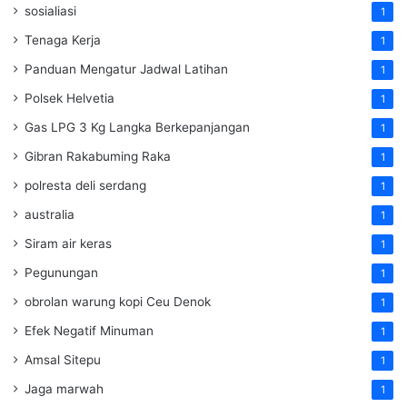
sosialiasi
1
Tenaga Kerja
1
Panduan Mengatur Jadwal Latihan
1
Polsek Helvetia
1
Gas LPG 3 Kg Langka Berkepanjangan
1
Gibran Rakabuming Raka
1
polresta deli serdang
1
australia
1
Siram air keras
1
Pegunungan
1
obrolan warung kopi Ceu Denok
1
Efek Negatif Minuman
1
Amsal Sitepu
1
Jaga marwah
1