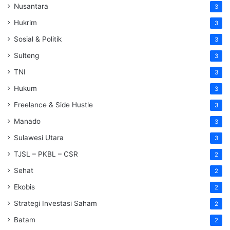
Nusantara
3
Hukrim
3
Sosial & Politik
3
Sulteng
3
TNI
3
Hukum
3
Freelance & Side Hustle
3
Manado
3
Sulawesi Utara
3
TJSL – PKBL – CSR
2
Sehat
2
Ekobis
2
Strategi Investasi Saham
2
Batam
2