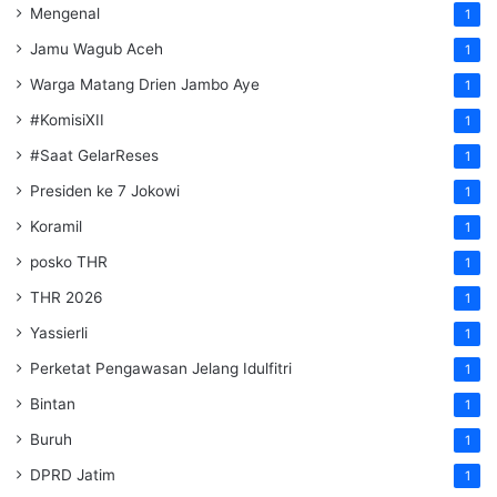
Mengenal
1
Jamu Wagub Aceh
1
Warga Matang Drien Jambo Aye
1
#KomisiXII
1
#Saat GelarReses
1
Presiden ke 7 Jokowi
1
Koramil
1
posko THR
1
THR 2026
1
Yassierli
1
Perketat Pengawasan Jelang Idulfitri
1
Bintan
1
Buruh
1
DPRD Jatim
1