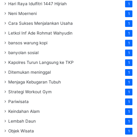
Hari Raya Idulfitri 1447 Hijriah
1
Neni Moerneni
1
Cara Sukses Menjalankan Usaha
1
Letkol Inf Ade Rohmat Wahyudin
1
bansos warung kopi
1
banyolan sosial
1
Kapolres Turun Langsung ke TKP
1
Ditemukan meninggal
1
Menjaga Kebugaran Tubuh
1
Strategi Workout Gym
1
Pariwisata
1
Keindahan Alam
1
Lembah Daun
1
Objek Wisata
1