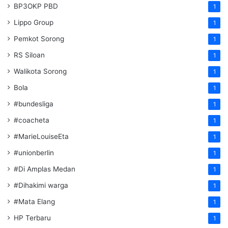
BP3OKP PBD
1
Lippo Group
1
Pemkot Sorong
1
RS Siloan
1
Walikota Sorong
1
Bola
1
#bundesliga
1
#coacheta
1
#MarieLouiseEta
1
#unionberlin
1
#Di Amplas Medan
1
#Dihakimi warga
1
#Mata Elang
1
HP Terbaru
1