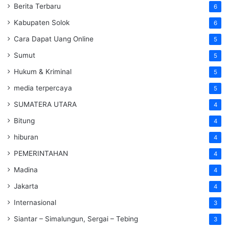
Berita Terbaru
6
Kabupaten Solok
6
Cara Dapat Uang Online
5
Sumut
5
Hukum & Kriminal
5
media terpercaya
5
SUMATERA UTARA
4
Bitung
4
hiburan
4
PEMERINTAHAN
4
Madina
4
Jakarta
4
Internasional
3
Siantar – Simalungun, Sergai – Tebing
3