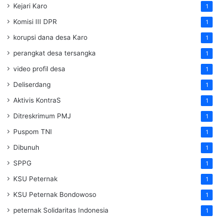
Kejari Karo
1
Komisi III DPR
1
korupsi dana desa Karo
1
perangkat desa tersangka
1
video profil desa
1
Deliserdang
1
Aktivis KontraS
1
Ditreskrimum PMJ
1
Puspom TNI
1
Dibunuh
1
SPPG
1
KSU Peternak
1
KSU Peternak Bondowoso
1
peternak Solidaritas Indonesia
1