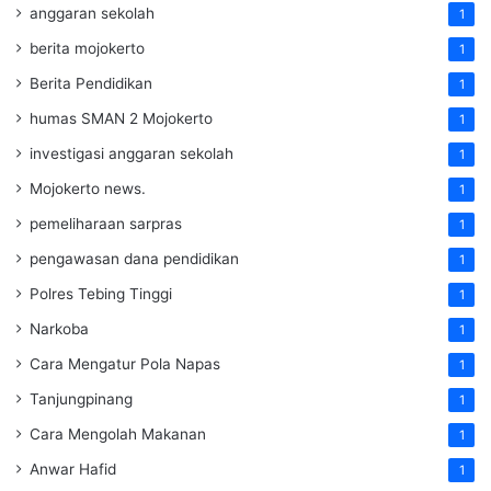
anggaran sekolah
1
berita mojokerto
1
Berita Pendidikan
1
humas SMAN 2 Mojokerto
1
investigasi anggaran sekolah
1
Mojokerto news.
1
pemeliharaan sarpras
1
pengawasan dana pendidikan
1
Polres Tebing Tinggi
1
Narkoba
1
Cara Mengatur Pola Napas
1
Tanjungpinang
1
Cara Mengolah Makanan
1
Anwar Hafid
1