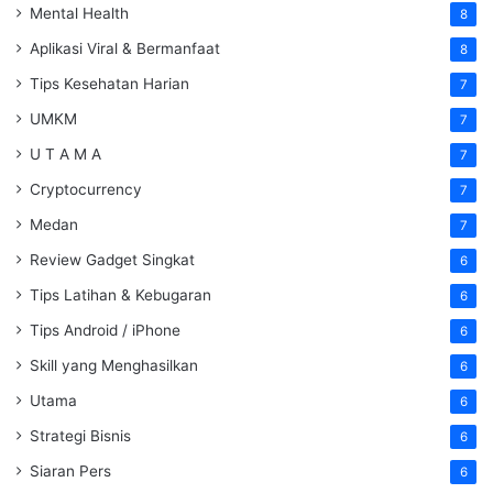
Mental Health
8
Aplikasi Viral & Bermanfaat
8
Tips Kesehatan Harian
7
UMKM
7
U T A M A
7
Cryptocurrency
7
Medan
7
Review Gadget Singkat
6
Tips Latihan & Kebugaran
6
Tips Android / iPhone
6
Skill yang Menghasilkan
6
Utama
6
Strategi Bisnis
6
Siaran Pers
6