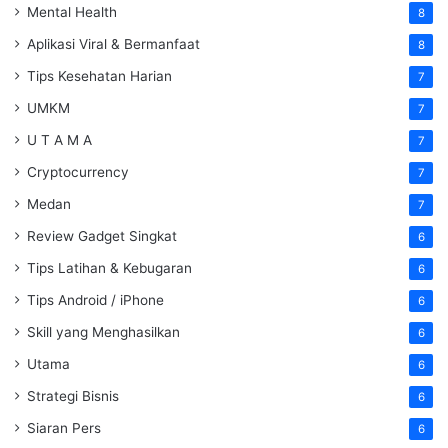
Mental Health
8
Aplikasi Viral & Bermanfaat
8
Tips Kesehatan Harian
7
UMKM
7
U T A M A
7
Cryptocurrency
7
Medan
7
Review Gadget Singkat
6
Tips Latihan & Kebugaran
6
Tips Android / iPhone
6
Skill yang Menghasilkan
6
Utama
6
Strategi Bisnis
6
Siaran Pers
6