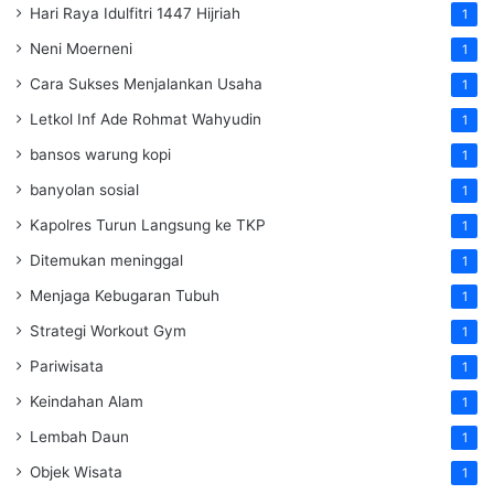
Hari Raya Idulfitri 1447 Hijriah
1
Neni Moerneni
1
Cara Sukses Menjalankan Usaha
1
Letkol Inf Ade Rohmat Wahyudin
1
bansos warung kopi
1
banyolan sosial
1
Kapolres Turun Langsung ke TKP
1
Ditemukan meninggal
1
Menjaga Kebugaran Tubuh
1
Strategi Workout Gym
1
Pariwisata
1
Keindahan Alam
1
Lembah Daun
1
Objek Wisata
1