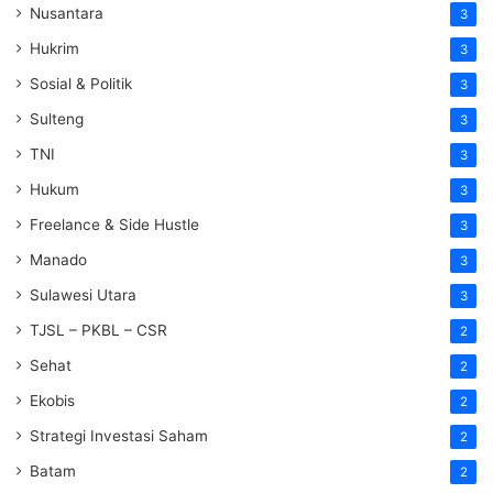
Nusantara
3
Hukrim
3
Sosial & Politik
3
Sulteng
3
TNI
3
Hukum
3
Freelance & Side Hustle
3
Manado
3
Sulawesi Utara
3
TJSL – PKBL – CSR
2
Sehat
2
Ekobis
2
Strategi Investasi Saham
2
Batam
2