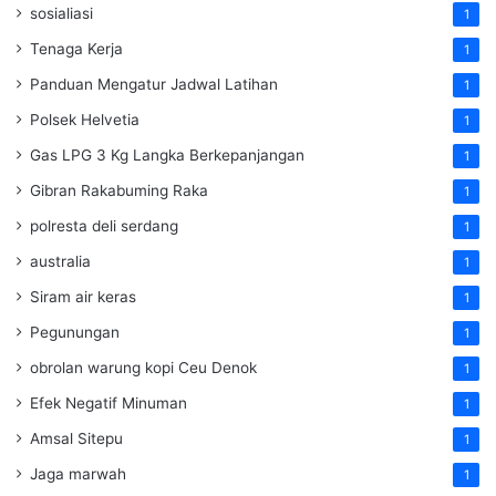
sosialiasi
1
Tenaga Kerja
1
Panduan Mengatur Jadwal Latihan
1
Polsek Helvetia
1
Gas LPG 3 Kg Langka Berkepanjangan
1
Gibran Rakabuming Raka
1
polresta deli serdang
1
australia
1
Siram air keras
1
Pegunungan
1
obrolan warung kopi Ceu Denok
1
Efek Negatif Minuman
1
Amsal Sitepu
1
Jaga marwah
1