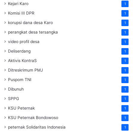
Kejari Karo
1
Komisi III DPR
1
korupsi dana desa Karo
1
perangkat desa tersangka
1
video profil desa
1
Deliserdang
1
Aktivis KontraS
1
Ditreskrimum PMJ
1
Puspom TNI
1
Dibunuh
1
SPPG
1
KSU Peternak
1
KSU Peternak Bondowoso
1
peternak Solidaritas Indonesia
1