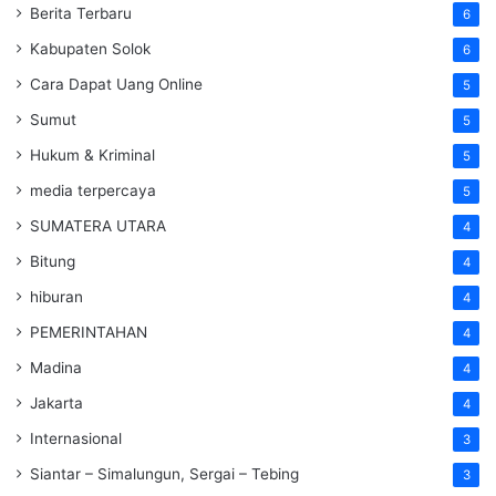
Berita Terbaru
6
Kabupaten Solok
6
Cara Dapat Uang Online
5
Sumut
5
Hukum & Kriminal
5
media terpercaya
5
SUMATERA UTARA
4
Bitung
4
hiburan
4
PEMERINTAHAN
4
Madina
4
Jakarta
4
Internasional
3
Siantar – Simalungun, Sergai – Tebing
3