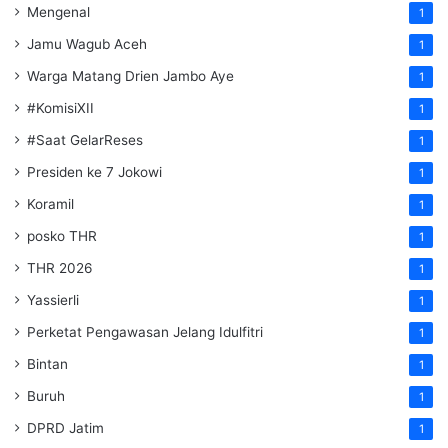
Mengenal
1
Jamu Wagub Aceh
1
Warga Matang Drien Jambo Aye
1
#KomisiXII
1
#Saat GelarReses
1
Presiden ke 7 Jokowi
1
Koramil
1
posko THR
1
THR 2026
1
Yassierli
1
Perketat Pengawasan Jelang Idulfitri
1
Bintan
1
Buruh
1
DPRD Jatim
1