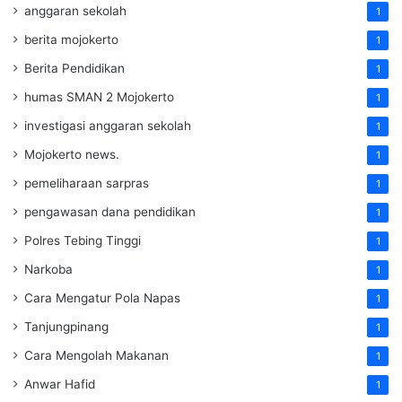
anggaran sekolah
1
berita mojokerto
1
Berita Pendidikan
1
humas SMAN 2 Mojokerto
1
investigasi anggaran sekolah
1
Mojokerto news.
1
pemeliharaan sarpras
1
pengawasan dana pendidikan
1
Polres Tebing Tinggi
1
Narkoba
1
Cara Mengatur Pola Napas
1
Tanjungpinang
1
Cara Mengolah Makanan
1
Anwar Hafid
1