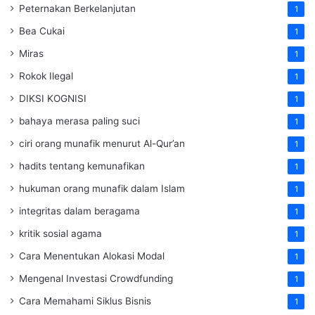
Peternakan Berkelanjutan
1
Bea Cukai
1
Miras
1
Rokok Ilegal
1
DIKSI KOGNISI
1
bahaya merasa paling suci
1
ciri orang munafik menurut Al-Qur’an
1
hadits tentang kemunafikan
1
hukuman orang munafik dalam Islam
1
integritas dalam beragama
1
kritik sosial agama
1
Cara Menentukan Alokasi Modal
1
Mengenal Investasi Crowdfunding
1
Cara Memahami Siklus Bisnis
1