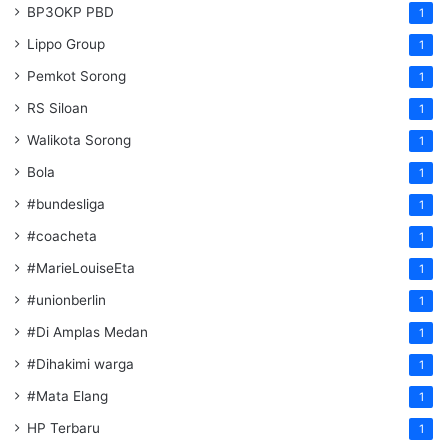
BP3OKP PBD
1
Lippo Group
1
Pemkot Sorong
1
RS Siloan
1
Walikota Sorong
1
Bola
1
#bundesliga
1
#coacheta
1
#MarieLouiseEta
1
#unionberlin
1
#Di Amplas Medan
1
#Dihakimi warga
1
#Mata Elang
1
HP Terbaru
1