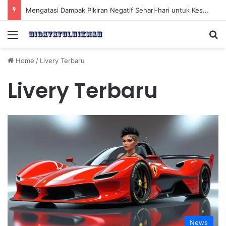
Mengatasi Dampak Pikiran Negatif Sehari-hari untuk Kesehatan Mental yang Lebih Baik
Menu
Se
Home
/
Livery Terbaru
Livery Terbaru
News