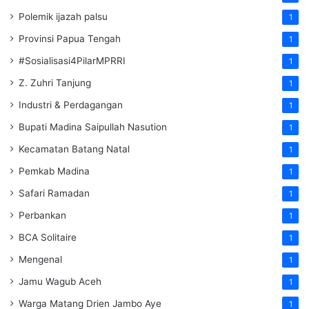
Polemik ijazah palsu
1
Provinsi Papua Tengah
1
#Sosialisasi4PilarMPRRI
1
Z. Zuhri Tanjung
1
Industri & Perdagangan
1
Bupati Madina Saipullah Nasution
1
Kecamatan Batang Natal
1
Pemkab Madina
1
Safari Ramadan
1
Perbankan
1
BCA Solitaire
1
Mengenal
1
Jamu Wagub Aceh
1
Warga Matang Drien Jambo Aye
1