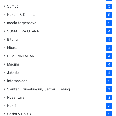
Sumut
5
Hukum & Kriminal
5
media terpercaya
5
SUMATERA UTARA
4
Bitung
4
hiburan
4
PEMERINTAHAN
4
Madina
4
Jakarta
4
Internasional
3
Siantar – Simalungun, Sergai – Tebing
3
Nusantara
3
Hukrim
3
Sosial & Politik
3