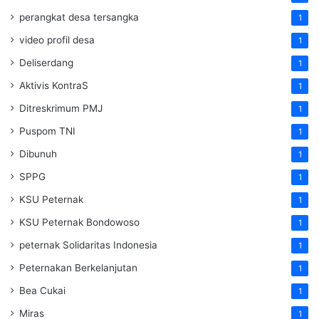
perangkat desa tersangka
1
video profil desa
1
Deliserdang
1
Aktivis KontraS
1
Ditreskrimum PMJ
1
Puspom TNI
1
Dibunuh
1
SPPG
1
KSU Peternak
1
KSU Peternak Bondowoso
1
peternak Solidaritas Indonesia
1
Peternakan Berkelanjutan
1
Bea Cukai
1
Miras
1