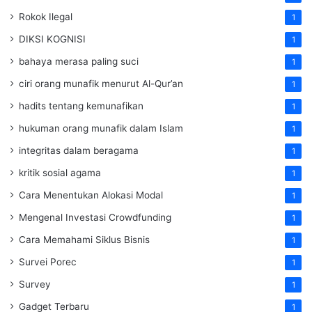
Rokok Ilegal
1
DIKSI KOGNISI
1
bahaya merasa paling suci
1
ciri orang munafik menurut Al-Qur’an
1
hadits tentang kemunafikan
1
hukuman orang munafik dalam Islam
1
integritas dalam beragama
1
kritik sosial agama
1
Cara Menentukan Alokasi Modal
1
Mengenal Investasi Crowdfunding
1
Cara Memahami Siklus Bisnis
1
Survei Porec
1
Survey
1
Gadget Terbaru
1