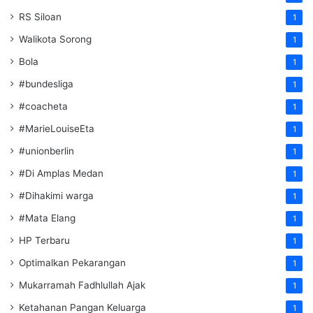
RS Siloan
1
Walikota Sorong
1
Bola
1
#bundesliga
1
#coacheta
1
#MarieLouiseEta
1
#unionberlin
1
#Di Amplas Medan
1
#Dihakimi warga
1
#Mata Elang
1
HP Terbaru
1
Optimalkan Pekarangan
1
Mukarramah Fadhlullah Ajak
1
Ketahanan Pangan Keluarga
1