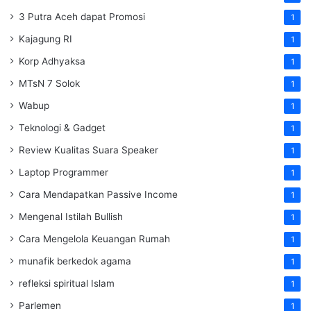
3 Putra Aceh dapat Promosi
1
Kajagung RI
1
Korp Adhyaksa
1
MTsN 7 Solok
1
Wabup
1
Teknologi & Gadget
1
Review Kualitas Suara Speaker
1
Laptop Programmer
1
Cara Mendapatkan Passive Income
1
Mengenal Istilah Bullish
1
Cara Mengelola Keuangan Rumah
1
munafik berkedok agama
1
refleksi spiritual Islam
1
Parlemen
1