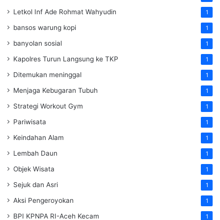
Letkol Inf Ade Rohmat Wahyudin
1
bansos warung kopi
1
banyolan sosial
1
Kapolres Turun Langsung ke TKP
1
Ditemukan meninggal
1
Menjaga Kebugaran Tubuh
1
Strategi Workout Gym
1
Pariwisata
1
Keindahan Alam
1
Lembah Daun
1
Objek Wisata
1
Sejuk dan Asri
1
Aksi Pengeroyokan
1
BPI KPNPA RI-Aceh Kecam
1