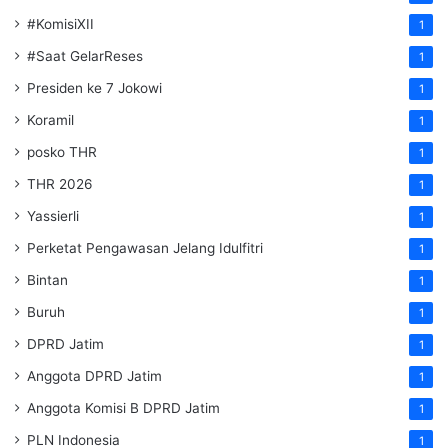
#KomisiXII
1
#Saat GelarReses
1
Presiden ke 7 Jokowi
1
Koramil
1
posko THR
1
THR 2026
1
Yassierli
1
Perketat Pengawasan Jelang Idulfitri
1
Bintan
1
Buruh
1
DPRD Jatim
1
Anggota DPRD Jatim
1
Anggota Komisi B DPRD Jatim
1
PLN Indonesia
1