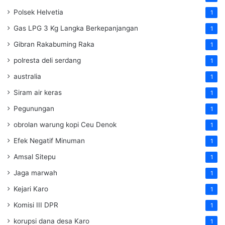
Polsek Helvetia
1
Gas LPG 3 Kg Langka Berkepanjangan
1
Gibran Rakabuming Raka
1
polresta deli serdang
1
australia
1
Siram air keras
1
Pegunungan
1
obrolan warung kopi Ceu Denok
1
Efek Negatif Minuman
1
Amsal Sitepu
1
Jaga marwah
1
Kejari Karo
1
Komisi III DPR
1
korupsi dana desa Karo
1