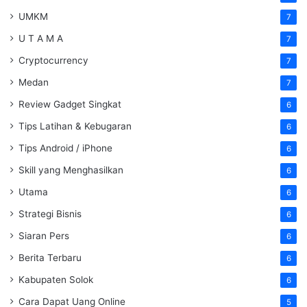
UMKM
7
U T A M A
7
Cryptocurrency
7
Medan
7
Review Gadget Singkat
6
Tips Latihan & Kebugaran
6
Tips Android / iPhone
6
Skill yang Menghasilkan
6
Utama
6
Strategi Bisnis
6
Siaran Pers
6
Berita Terbaru
6
Kabupaten Solok
6
Cara Dapat Uang Online
5