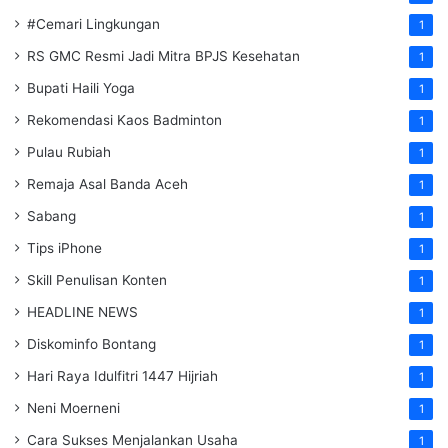
#Cemari Lingkungan
1
RS GMC Resmi Jadi Mitra BPJS Kesehatan
1
Bupati Haili Yoga
1
Rekomendasi Kaos Badminton
1
Pulau Rubiah
1
Remaja Asal Banda Aceh
1
Sabang
1
Tips iPhone
1
Skill Penulisan Konten
1
HEADLINE NEWS
1
Diskominfo Bontang
1
Hari Raya Idulfitri 1447 Hijriah
1
Neni Moerneni
1
Cara Sukses Menjalankan Usaha
1