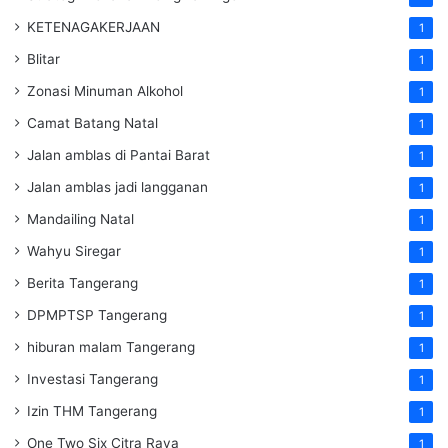
KETENAGAKERJAAN
1
Blitar
1
Zonasi Minuman Alkohol
1
Camat Batang Natal
1
Jalan amblas di Pantai Barat
1
Jalan amblas jadi langganan
1
Mandailing Natal
1
Wahyu Siregar
1
Berita Tangerang
1
DPMPTSP Tangerang
1
hiburan malam Tangerang
1
Investasi Tangerang
1
Izin THM Tangerang
1
One Two Six Citra Raya
1