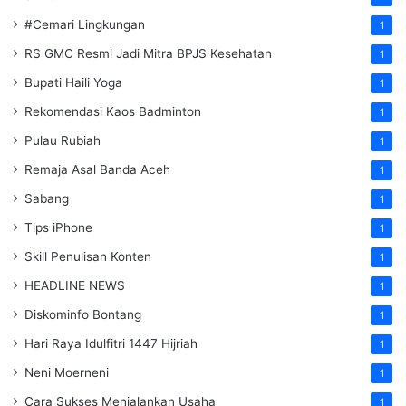
#Cemari Lingkungan
1
RS GMC Resmi Jadi Mitra BPJS Kesehatan
1
Bupati Haili Yoga
1
Rekomendasi Kaos Badminton
1
Pulau Rubiah
1
Remaja Asal Banda Aceh
1
Sabang
1
Tips iPhone
1
Skill Penulisan Konten
1
HEADLINE NEWS
1
Diskominfo Bontang
1
Hari Raya Idulfitri 1447 Hijriah
1
Neni Moerneni
1
Cara Sukses Menjalankan Usaha
1