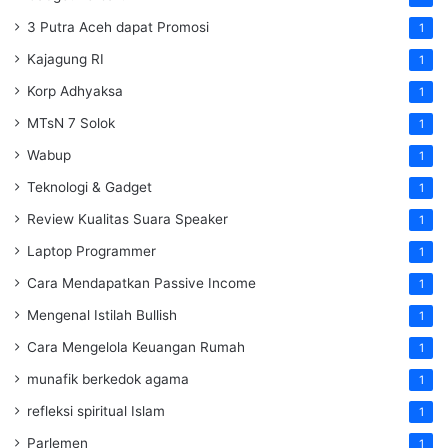
3 Putra Aceh dapat Promosi
1
Kajagung RI
1
Korp Adhyaksa
1
MTsN 7 Solok
1
Wabup
1
Teknologi & Gadget
1
Review Kualitas Suara Speaker
1
Laptop Programmer
1
Cara Mendapatkan Passive Income
1
Mengenal Istilah Bullish
1
Cara Mengelola Keuangan Rumah
1
munafik berkedok agama
1
refleksi spiritual Islam
1
Parlemen
1