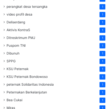
perangkat desa tersangka
1
video profil desa
1
Deliserdang
1
Aktivis KontraS
1
Ditreskrimum PMJ
1
Puspom TNI
1
Dibunuh
1
SPPG
1
KSU Peternak
1
KSU Peternak Bondowoso
1
peternak Solidaritas Indonesia
1
Peternakan Berkelanjutan
1
Bea Cukai
1
Miras
1