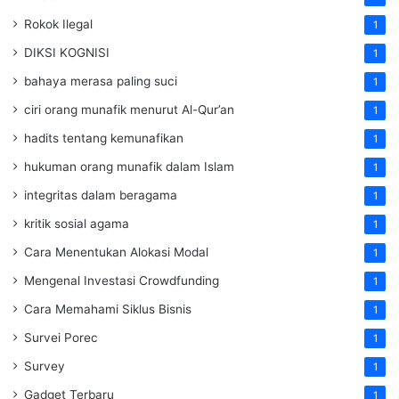
Rokok Ilegal
1
DIKSI KOGNISI
1
bahaya merasa paling suci
1
ciri orang munafik menurut Al-Qur’an
1
hadits tentang kemunafikan
1
hukuman orang munafik dalam Islam
1
integritas dalam beragama
1
kritik sosial agama
1
Cara Menentukan Alokasi Modal
1
Mengenal Investasi Crowdfunding
1
Cara Memahami Siklus Bisnis
1
Survei Porec
1
Survey
1
Gadget Terbaru
1