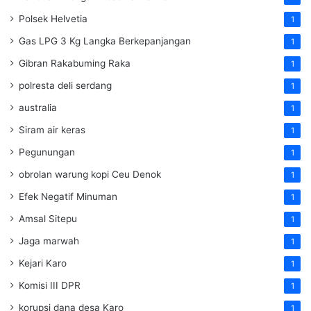
Polsek Helvetia
1
Gas LPG 3 Kg Langka Berkepanjangan
1
Gibran Rakabuming Raka
1
polresta deli serdang
1
australia
1
Siram air keras
1
Pegunungan
1
obrolan warung kopi Ceu Denok
1
Efek Negatif Minuman
1
Amsal Sitepu
1
Jaga marwah
1
Kejari Karo
1
Komisi III DPR
1
korupsi dana desa Karo
1