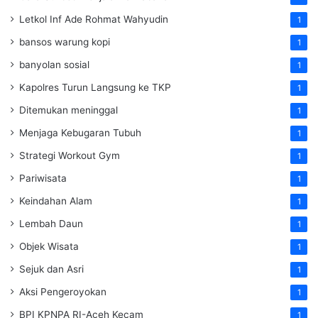
Letkol Inf Ade Rohmat Wahyudin
1
bansos warung kopi
1
banyolan sosial
1
Kapolres Turun Langsung ke TKP
1
Ditemukan meninggal
1
Menjaga Kebugaran Tubuh
1
Strategi Workout Gym
1
Pariwisata
1
Keindahan Alam
1
Lembah Daun
1
Objek Wisata
1
Sejuk dan Asri
1
Aksi Pengeroyokan
1
BPI KPNPA RI-Aceh Kecam
1