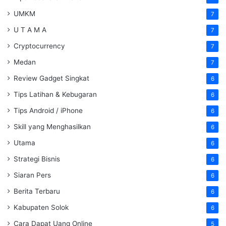
UMKM
7
U T A M A
7
Cryptocurrency
7
Medan
7
Review Gadget Singkat
6
Tips Latihan & Kebugaran
6
Tips Android / iPhone
6
Skill yang Menghasilkan
6
Utama
6
Strategi Bisnis
6
Siaran Pers
6
Berita Terbaru
6
Kabupaten Solok
6
Cara Dapat Uang Online
5