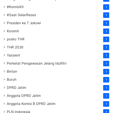
#KomisiXII
1
#Saat GelarReses
1
Presiden ke 7 Jokowi
1
Koramil
1
posko THR
1
THR 2026
1
Yassierli
1
Perketat Pengawasan Jelang Idulfitri
1
Bintan
1
Buruh
1
DPRD Jatim
1
Anggota DPRD Jatim
1
Anggota Komisi B DPRD Jatim
1
PLN Indonesia
1