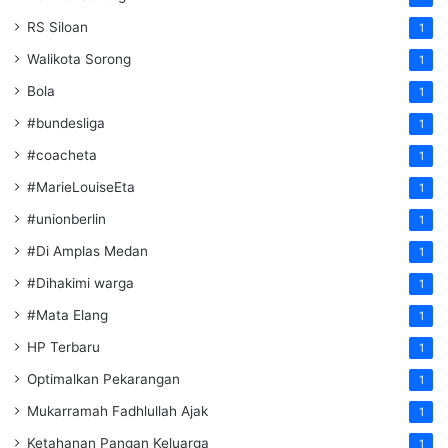
RS Siloan
1
Walikota Sorong
1
Bola
1
#bundesliga
1
#coacheta
1
#MarieLouiseEta
1
#unionberlin
1
#Di Amplas Medan
1
#Dihakimi warga
1
#Mata Elang
1
HP Terbaru
1
Optimalkan Pekarangan
1
Mukarramah Fadhlullah Ajak
1
Ketahanan Pangan Keluarga
1