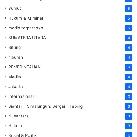
Sumut
5
Hukum & Kriminal
5
media terpercaya
5
SUMATERA UTARA
4
Bitung
4
hiburan
4
PEMERINTAHAN
4
Madina
4
Jakarta
4
Internasional
3
Siantar – Simalungun, Sergai – Tebing
3
Nusantara
3
Hukrim
3
Sosial & Politik
3