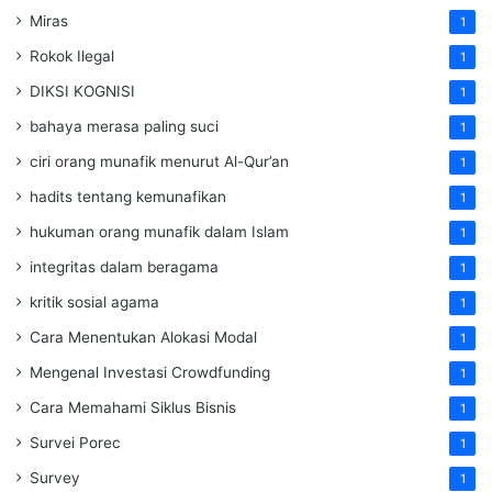
Miras
1
Rokok Ilegal
1
DIKSI KOGNISI
1
bahaya merasa paling suci
1
ciri orang munafik menurut Al-Qur’an
1
hadits tentang kemunafikan
1
hukuman orang munafik dalam Islam
1
integritas dalam beragama
1
kritik sosial agama
1
Cara Menentukan Alokasi Modal
1
Mengenal Investasi Crowdfunding
1
Cara Memahami Siklus Bisnis
1
Survei Porec
1
Survey
1