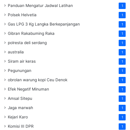
Panduan Mengatur Jadwal Latihan
1
Polsek Helvetia
1
Gas LPG 3 Kg Langka Berkepanjangan
1
Gibran Rakabuming Raka
1
polresta deli serdang
1
australia
1
Siram air keras
1
Pegunungan
1
obrolan warung kopi Ceu Denok
1
Efek Negatif Minuman
1
Amsal Sitepu
1
Jaga marwah
1
Kejari Karo
1
Komisi III DPR
1