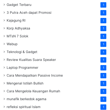
Gadget Terbaru
1
3 Putra Aceh dapat Promosi
1
Kajagung RI
1
Korp Adhyaksa
1
MTsN 7 Solok
1
Wabup
1
Teknologi & Gadget
1
Review Kualitas Suara Speaker
1
Laptop Programmer
1
Cara Mendapatkan Passive Income
1
Mengenal Istilah Bullish
1
Cara Mengelola Keuangan Rumah
1
munafik berkedok agama
1
refleksi spiritual Islam
1