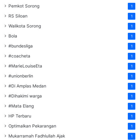
Pemkot Sorong
1
RS Siloan
1
Walikota Sorong
1
Bola
1
#bundesliga
1
#coacheta
1
#MarieLouiseEta
1
#unionberlin
1
#Di Amplas Medan
1
#Dihakimi warga
1
#Mata Elang
1
HP Terbaru
1
Optimalkan Pekarangan
1
Mukarramah Fadhlullah Ajak
1