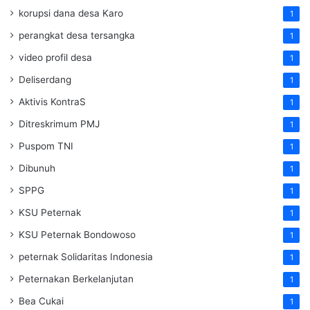
korupsi dana desa Karo
1
perangkat desa tersangka
1
video profil desa
1
Deliserdang
1
Aktivis KontraS
1
Ditreskrimum PMJ
1
Puspom TNI
1
Dibunuh
1
SPPG
1
KSU Peternak
1
KSU Peternak Bondowoso
1
peternak Solidaritas Indonesia
1
Peternakan Berkelanjutan
1
Bea Cukai
1