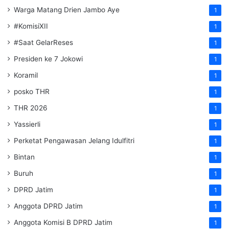
Warga Matang Drien Jambo Aye
1
#KomisiXII
1
#Saat GelarReses
1
Presiden ke 7 Jokowi
1
Koramil
1
posko THR
1
THR 2026
1
Yassierli
1
Perketat Pengawasan Jelang Idulfitri
1
Bintan
1
Buruh
1
DPRD Jatim
1
Anggota DPRD Jatim
1
Anggota Komisi B DPRD Jatim
1