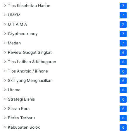
Tips Kesehatan Harian
7
UMKM
7
U T A M A
7
Cryptocurrency
7
Medan
7
Review Gadget Singkat
6
Tips Latihan & Kebugaran
6
Tips Android / iPhone
6
Skill yang Menghasilkan
6
Utama
6
Strategi Bisnis
6
Siaran Pers
6
Berita Terbaru
6
Kabupaten Solok
6