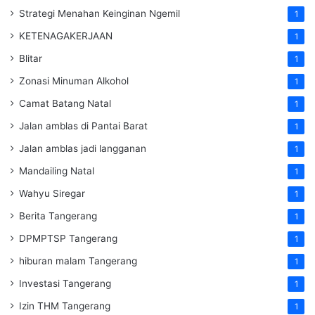
Strategi Menahan Keinginan Ngemil
1
KETENAGAKERJAAN
1
Blitar
1
Zonasi Minuman Alkohol
1
Camat Batang Natal
1
Jalan amblas di Pantai Barat
1
Jalan amblas jadi langganan
1
Mandailing Natal
1
Wahyu Siregar
1
Berita Tangerang
1
DPMPTSP Tangerang
1
hiburan malam Tangerang
1
Investasi Tangerang
1
Izin THM Tangerang
1