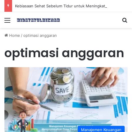
Kebiasaan Sehat Sebelum Tidur untuk Meningkatkan Kesehatan Tubuh Keesokan Harinya
Menu
Se
Home
/
optimasi anggaran
optimasi anggaran
Manajemen Keuangan