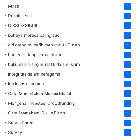
Miras
1
Rokok Ilegal
1
DIKSI KOGNISI
1
bahaya merasa paling suci
1
ciri orang munafik menurut Al-Qur’an
1
hadits tentang kemunafikan
1
hukuman orang munafik dalam Islam
1
integritas dalam beragama
1
kritik sosial agama
1
Cara Menentukan Alokasi Modal
1
Mengenal Investasi Crowdfunding
1
Cara Memahami Siklus Bisnis
1
Survei Porec
1
Survey
1