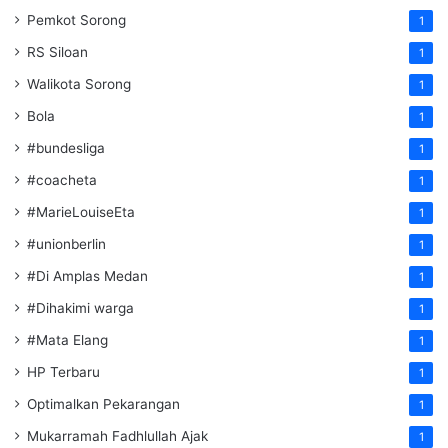
Pemkot Sorong
1
RS Siloan
1
Walikota Sorong
1
Bola
1
#bundesliga
1
#coacheta
1
#MarieLouiseEta
1
#unionberlin
1
#Di Amplas Medan
1
#Dihakimi warga
1
#Mata Elang
1
HP Terbaru
1
Optimalkan Pekarangan
1
Mukarramah Fadhlullah Ajak
1