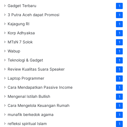
Gadget Terbaru
1
3 Putra Aceh dapat Promosi
1
Kajagung RI
1
Korp Adhyaksa
1
MTsN 7 Solok
1
Wabup
1
Teknologi & Gadget
1
Review Kualitas Suara Speaker
1
Laptop Programmer
1
Cara Mendapatkan Passive Income
1
Mengenal Istilah Bullish
1
Cara Mengelola Keuangan Rumah
1
munafik berkedok agama
1
refleksi spiritual Islam
1