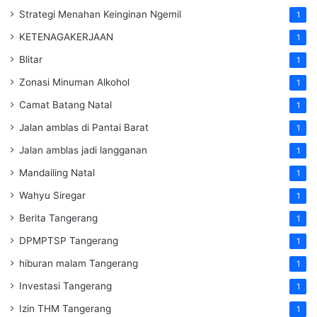
Strategi Menahan Keinginan Ngemil
1
KETENAGAKERJAAN
1
Blitar
1
Zonasi Minuman Alkohol
1
Camat Batang Natal
1
Jalan amblas di Pantai Barat
1
Jalan amblas jadi langganan
1
Mandailing Natal
1
Wahyu Siregar
1
Berita Tangerang
1
DPMPTSP Tangerang
1
hiburan malam Tangerang
1
Investasi Tangerang
1
Izin THM Tangerang
1