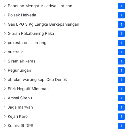
Panduan Mengatur Jadwal Latihan
1
Polsek Helvetia
1
Gas LPG 3 Kg Langka Berkepanjangan
1
Gibran Rakabuming Raka
1
polresta deli serdang
1
australia
1
Siram air keras
1
Pegunungan
1
obrolan warung kopi Ceu Denok
1
Efek Negatif Minuman
1
Amsal Sitepu
1
Jaga marwah
1
Kejari Karo
1
Komisi III DPR
1