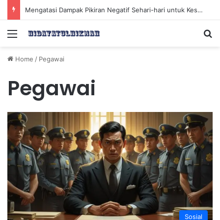
Mengatasi Dampak Pikiran Negatif Sehari-hari untuk Kesehatan Mental yang Lebih Baik
Menu
Se
Home
/
Pegawai
Pegawai
Sosial