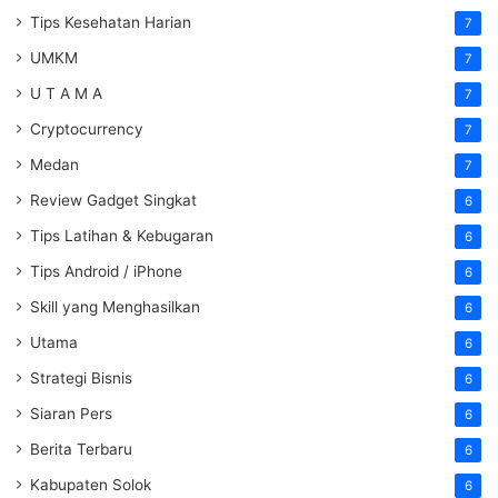
Tips Kesehatan Harian
7
UMKM
7
U T A M A
7
Cryptocurrency
7
Medan
7
Review Gadget Singkat
6
Tips Latihan & Kebugaran
6
Tips Android / iPhone
6
Skill yang Menghasilkan
6
Utama
6
Strategi Bisnis
6
Siaran Pers
6
Berita Terbaru
6
Kabupaten Solok
6