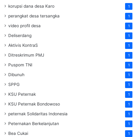
korupsi dana desa Karo
1
perangkat desa tersangka
1
video profil desa
1
Deliserdang
1
Aktivis KontraS
1
Ditreskrimum PMJ
1
Puspom TNI
1
Dibunuh
1
SPPG
1
KSU Peternak
1
KSU Peternak Bondowoso
1
peternak Solidaritas Indonesia
1
Peternakan Berkelanjutan
1
Bea Cukai
1