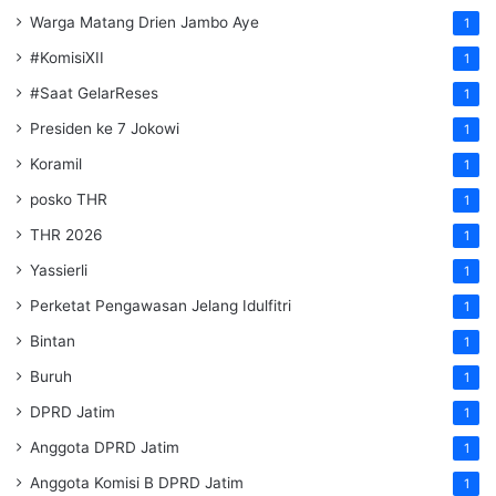
Warga Matang Drien Jambo Aye
1
#KomisiXII
1
#Saat GelarReses
1
Presiden ke 7 Jokowi
1
Koramil
1
posko THR
1
THR 2026
1
Yassierli
1
Perketat Pengawasan Jelang Idulfitri
1
Bintan
1
Buruh
1
DPRD Jatim
1
Anggota DPRD Jatim
1
Anggota Komisi B DPRD Jatim
1