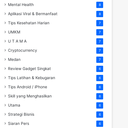
Mental Health
8
Aplikasi Viral & Bermanfaat
8
Tips Kesehatan Harian
7
UMKM
7
U T A M A
7
Cryptocurrency
7
Medan
7
Review Gadget Singkat
6
Tips Latihan & Kebugaran
6
Tips Android / iPhone
6
Skill yang Menghasilkan
6
Utama
6
Strategi Bisnis
6
Siaran Pers
6