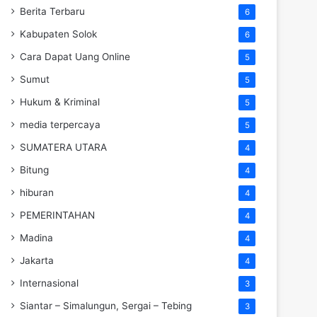
Berita Terbaru
6
Kabupaten Solok
6
Cara Dapat Uang Online
5
Sumut
5
Hukum & Kriminal
5
media terpercaya
5
SUMATERA UTARA
4
Bitung
4
hiburan
4
PEMERINTAHAN
4
Madina
4
Jakarta
4
Internasional
3
Siantar – Simalungun, Sergai – Tebing
3