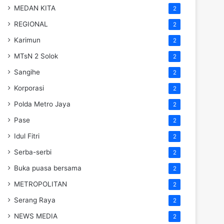
MEDAN KITA
2
REGIONAL
2
Karimun
2
MTsN 2 Solok
2
Sangihe
2
Korporasi
2
Polda Metro Jaya
2
Pase
2
Idul Fitri
2
Serba-serbi
2
Buka puasa bersama
2
METROPOLITAN
2
Serang Raya
2
NEWS MEDIA
2