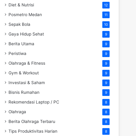
Diet & Nutrisi
12
Posmetro Medan
11
Sepak Bola
10
Gaya Hidup Sehat
9
Berita Utama
9
Peristiwa
9
Olahraga & Fitness
9
Gym & Workout
9
Investasi & Saham
9
Bisnis Rumahan
9
Rekomendasi Laptop / PC
8
Olahraga
8
Berita Olahraga Terbaru
8
Tips Produktivitas Harian
8