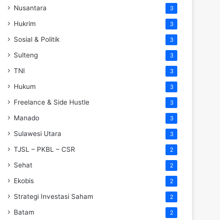
Nusantara
3
Hukrim
3
Sosial & Politik
3
Sulteng
3
TNI
3
Hukum
3
Freelance & Side Hustle
3
Manado
3
Sulawesi Utara
3
TJSL – PKBL – CSR
2
Sehat
2
Ekobis
2
Strategi Investasi Saham
2
Batam
2