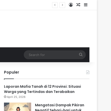
Log In
Random Article
Sidebar
ik
Search
for
Populer
Laporan Mafia Tanah di 12 Provinsi: Situasi
Warga yang Tertindas dan Terabaikan
April 25, 2026
Mengatasi Dampak Pikiran
Negatif Sehari-hari untuk