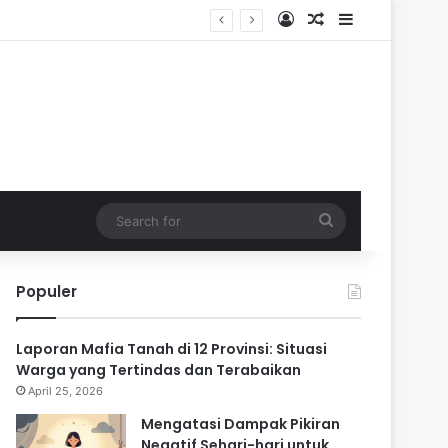
Log In
Random Article
Sidebar
ik
Search
for
Populer
Laporan Mafia Tanah di 12 Provinsi: Situasi
Warga yang Tertindas dan Terabaikan
April 25, 2026
Mengatasi Dampak Pikiran
Negatif Sehari-hari untuk