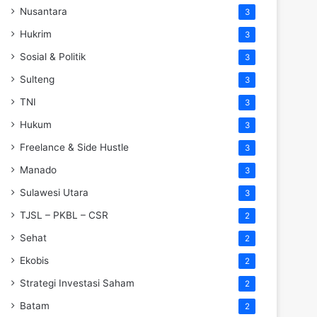
Nusantara
3
Hukrim
3
Sosial & Politik
3
Sulteng
3
TNI
3
Hukum
3
Freelance & Side Hustle
3
Manado
3
Sulawesi Utara
3
TJSL – PKBL – CSR
2
Sehat
2
Ekobis
2
Strategi Investasi Saham
2
Batam
2