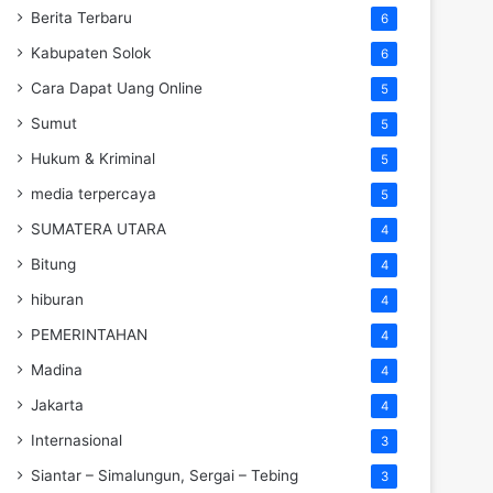
Berita Terbaru
6
Kabupaten Solok
6
Cara Dapat Uang Online
5
Sumut
5
Hukum & Kriminal
5
media terpercaya
5
SUMATERA UTARA
4
Bitung
4
hiburan
4
PEMERINTAHAN
4
Madina
4
Jakarta
4
Internasional
3
Siantar – Simalungun, Sergai – Tebing
3