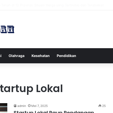
pak Pikiran Negatif Sehari-hari untuk Kesehatan Mental yang Lebih Ba
i
Olahraga
Kesehatan
Pendidikan
artup Lokal
admin
Mei 7, 2025
25
Startup Lokal Raup Pendanaan