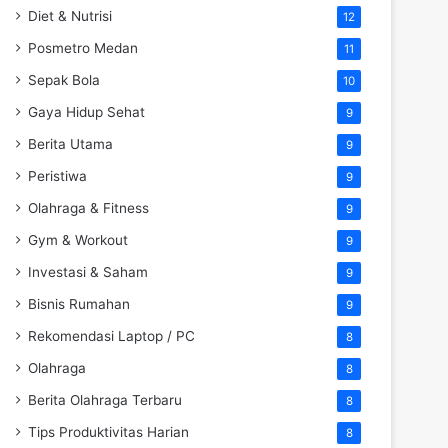
Diet & Nutrisi
12
Posmetro Medan
11
Sepak Bola
10
Gaya Hidup Sehat
9
Berita Utama
9
Peristiwa
9
Olahraga & Fitness
9
Gym & Workout
9
Investasi & Saham
9
Bisnis Rumahan
9
Rekomendasi Laptop / PC
8
Olahraga
8
Berita Olahraga Terbaru
8
Tips Produktivitas Harian
8