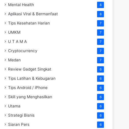
Mental Health
8
Aplikasi Viral & Bermanfaat
8
Tips Kesehatan Harian
7
UMKM
7
U T A M A
7
Cryptocurrency
7
Medan
7
Review Gadget Singkat
6
Tips Latihan & Kebugaran
6
Tips Android / iPhone
6
Skill yang Menghasilkan
6
Utama
6
Strategi Bisnis
6
Siaran Pers
6