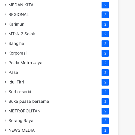
MEDAN KITA
2
REGIONAL
2
Karimun
2
MTsN 2 Solok
2
Sangihe
2
Korporasi
2
Polda Metro Jaya
2
Pase
2
Idul Fitri
2
Serba-serbi
2
Buka puasa bersama
2
METROPOLITAN
2
Serang Raya
2
NEWS MEDIA
2