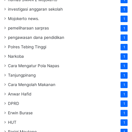
investigasi anggaran sekolah
1
Mojokerto news.
1
pemeliharaan sarpras
1
pengawasan dana pendidikan
1
Polres Tebing Tinggi
1
Narkoba
1
Cara Mengatur Pola Napas
1
Tanjungpinang
1
Cara Mengolah Makanan
1
Anwar Hafid
1
DPRD
1
Erwin Burase
1
HUT
1
Parigi Moutong
1