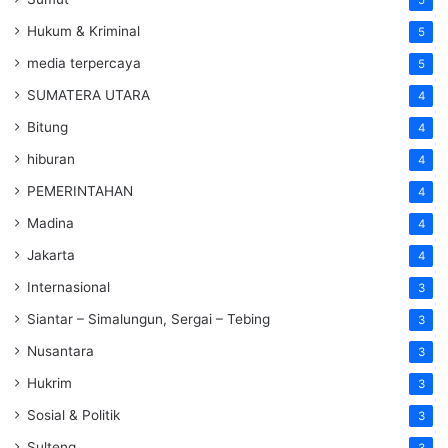
Hukum & Kriminal
5
media terpercaya
5
SUMATERA UTARA
4
Bitung
4
hiburan
4
PEMERINTAHAN
4
Madina
4
Jakarta
4
Internasional
3
Siantar – Simalungun, Sergai – Tebing
3
Nusantara
3
Hukrim
3
Sosial & Politik
3
Sulteng
3