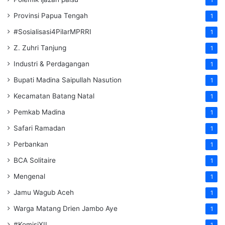
Provinsi Papua Tengah
1
#Sosialisasi4PilarMPRRI
1
Z. Zuhri Tanjung
1
Industri & Perdagangan
1
Bupati Madina Saipullah Nasution
1
Kecamatan Batang Natal
1
Pemkab Madina
1
Safari Ramadan
1
Perbankan
1
BCA Solitaire
1
Mengenal
1
Jamu Wagub Aceh
1
Warga Matang Drien Jambo Aye
1
#KomisiXII
1