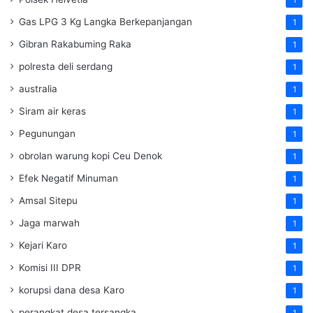
Gas LPG 3 Kg Langka Berkepanjangan
1
Gibran Rakabuming Raka
1
polresta deli serdang
1
australia
1
Siram air keras
1
Pegunungan
1
obrolan warung kopi Ceu Denok
1
Efek Negatif Minuman
1
Amsal Sitepu
1
Jaga marwah
1
Kejari Karo
1
Komisi III DPR
1
korupsi dana desa Karo
1
perangkat desa tersangka
1