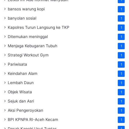
bansos warung kopi
1
banyolan sosial
1
Kapolres Turun Langsung ke TKP
1
Ditemukan meninggal
1
Menjaga Kebugaran Tubuh
1
Strategi Workout Gym
1
Pariwisata
1
Keindahan Alam
1
Lembah Daun
1
Objek Wisata
1
Sejuk dan Asri
1
Aksi Pengeroyokan
1
BPI KPNPA RI-Aceh Kecam
1
Desak Kapolri Usut Tuntas
1