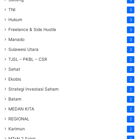
TNI
3
Hukum
3
Freelance & Side Hustle
3
Manado
3
Sulawesi Utara
3
TJSL – PKBL – CSR
2
Sehat
2
Ekobis
2
Strategi Investasi Saham
2
Batam
2
MEDAN KITA
2
REGIONAL
2
Karimun
2
MTsN 2 Solok
2