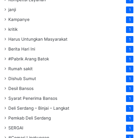
janji
1
Kampanye
1
kritik
1
Harus Untungkan Masyarakat
1
Berita Hari Ini
1
#Pabrik Arang Batok
1
Rumah sakit
1
Dishub Sumut
1
Desil Bansos
1
Syarat Penerima Bansos
1
Deli Serdang – Binjai – Langkat
1
Pemkab Deli Serdang
1
SERGAI
1
#Cemari Lingkungan
1