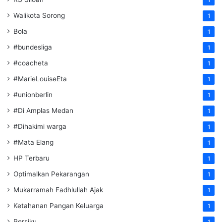
Walikota Sorong
1
Bola
1
#bundesliga
1
#coacheta
1
#MarieLouiseEta
1
#unionberlin
1
#Di Amplas Medan
1
#Dihakimi warga
1
#Mata Elang
1
HP Terbaru
1
Optimalkan Pekarangan
1
Mukarramah Fadhlullah Ajak
1
Ketahanan Pangan Keluarga
1
Persiku
1