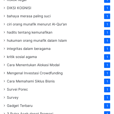
DIKSI KOGNISI
1
bahaya merasa paling suci
1
ciri orang munafik menurut Al-Qur’an
1
hadits tentang kemunafikan
1
hukuman orang munafik dalam Islam
1
integritas dalam beragama
1
kritik sosial agama
1
Cara Menentukan Alokasi Modal
1
Mengenal Investasi Crowdfunding
1
Cara Memahami Siklus Bisnis
1
Survei Porec
1
Survey
1
Gadget Terbaru
1
3 Putra Aceh dapat Promosi
1