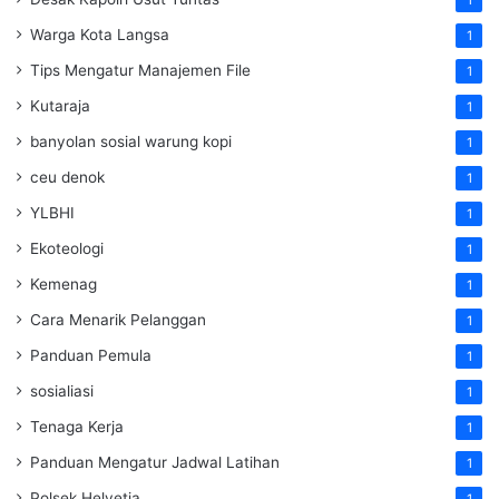
Warga Kota Langsa
1
Tips Mengatur Manajemen File
1
Kutaraja
1
banyolan sosial warung kopi
1
ceu denok
1
YLBHI
1
Ekoteologi
1
Kemenag
1
Cara Menarik Pelanggan
1
Panduan Pemula
1
sosialiasi
1
Tenaga Kerja
1
Panduan Mengatur Jadwal Latihan
1
Polsek Helvetia
1