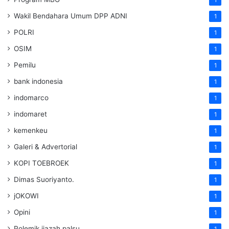
Wakil Bendahara Umum DPP ADNI
1
POLRI
1
OSIM
1
Pemilu
1
bank indonesia
1
indomarco
1
indomaret
1
kemenkeu
1
Galeri & Advertorial
1
KOPI TOEBROEK
1
Dimas Suoriyanto.
1
jOKOWI
1
Opini
1
Polemik ijazah palsu
1