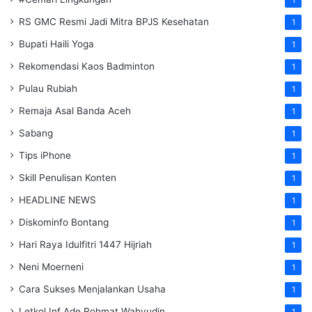
RS GMC Resmi Jadi Mitra BPJS Kesehatan
1
Bupati Haili Yoga
1
Rekomendasi Kaos Badminton
1
Pulau Rubiah
1
Remaja Asal Banda Aceh
1
Sabang
1
Tips iPhone
1
Skill Penulisan Konten
1
HEADLINE NEWS
1
Diskominfo Bontang
1
Hari Raya Idulfitri 1447 Hijriah
1
Neni Moerneni
1
Cara Sukses Menjalankan Usaha
1
Letkol Inf Ade Rohmat Wahyudin
1