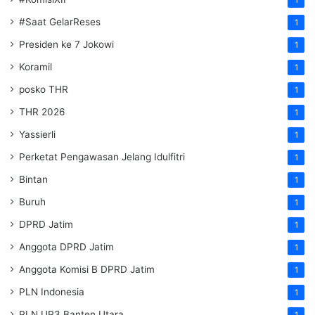
#Saat GelarReses
1
Presiden ke 7 Jokowi
1
Koramil
1
posko THR
1
THR 2026
1
Yassierli
1
Perketat Pengawasan Jelang Idulfitri
1
Bintan
1
Buruh
1
DPRD Jatim
1
Anggota DPRD Jatim
1
Anggota Komisi B DPRD Jatim
1
PLN Indonesia
1
PLN UP3 Banten Utara
1