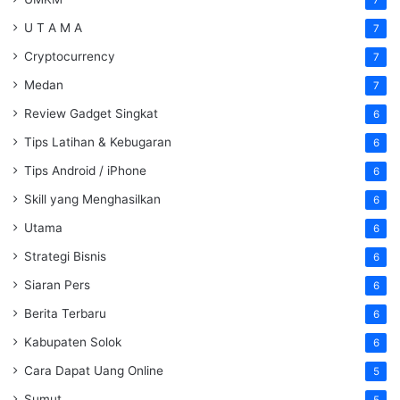
U T A M A
7
Cryptocurrency
7
Medan
7
Review Gadget Singkat
6
Tips Latihan & Kebugaran
6
Tips Android / iPhone
6
Skill yang Menghasilkan
6
Utama
6
Strategi Bisnis
6
Siaran Pers
6
Berita Terbaru
6
Kabupaten Solok
6
Cara Dapat Uang Online
5
Sumut
5