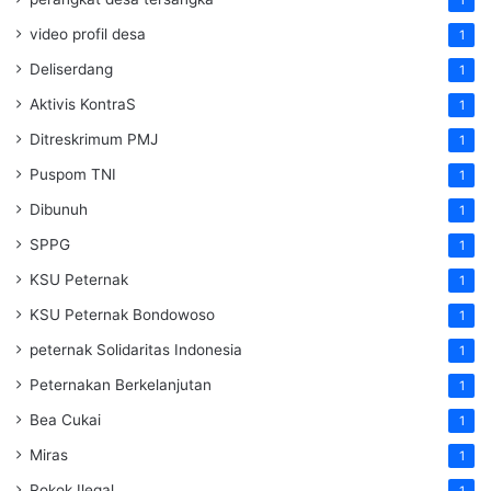
video profil desa
1
Deliserdang
1
Aktivis KontraS
1
Ditreskrimum PMJ
1
Puspom TNI
1
Dibunuh
1
SPPG
1
KSU Peternak
1
KSU Peternak Bondowoso
1
peternak Solidaritas Indonesia
1
Peternakan Berkelanjutan
1
Bea Cukai
1
Miras
1
Rokok Ilegal
1