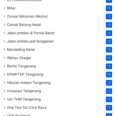
Blitar
1
Zonasi Minuman Alkohol
1
Camat Batang Natal
1
Jalan amblas di Pantai Barat
1
Jalan amblas jadi langganan
1
Mandailing Natal
1
Wahyu Siregar
1
Berita Tangerang
1
DPMPTSP Tangerang
1
hiburan malam Tangerang
1
Investasi Tangerang
1
Izin THM Tangerang
1
One Two Six Citra Raya
1
OSS Perizinan
1