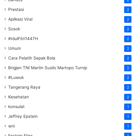
Prestasi
2
Aplikasi Viral
2
Sosok
2
#IdulFitri1447H
2
Umum
2
Cara Pelatih Sepak Bola
2
Brigjen TNI Martin Susilo Martopo Turnip
2
#Luwuk
2
Tangerang Raya
2
Kesehatan
2
konsulat
1
Jeffrey Epstein
1
wni
1
Epstein FIles
1