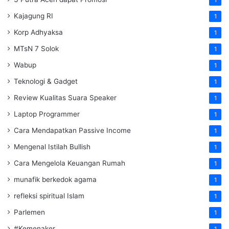
Kajagung RI
1
Korp Adhyaksa
1
MTsN 7 Solok
1
Wabup
1
Teknologi & Gadget
1
Review Kualitas Suara Speaker
1
Laptop Programmer
1
Cara Mendapatkan Passive Income
1
Mengenal Istilah Bullish
1
Cara Mengelola Keuangan Rumah
1
munafik berkedok agama
1
refleksi spiritual Islam
1
Parlemen
1
#Kemenaker
1