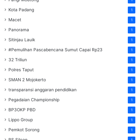
Kota Padang
1
Macet
1
Panorama
1
Sitinjau Lauik
1
#Pemulihan Pascabencana Sumut Capai Rp23
1
32 Triliun
1
Polres Taput
1
SMAN 2 Mojokerto
1
transparansi anggaran pendidikan
1
Pegadaian Championship
1
BP3OKP PBD
1
Lippo Group
1
Pemkot Sorong
1
RS Siloan
1