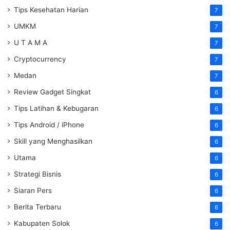
Tips Kesehatan Harian
7
UMKM
7
U T A M A
7
Cryptocurrency
7
Medan
7
Review Gadget Singkat
6
Tips Latihan & Kebugaran
6
Tips Android / iPhone
6
Skill yang Menghasilkan
6
Utama
6
Strategi Bisnis
6
Siaran Pers
6
Berita Terbaru
6
Kabupaten Solok
6