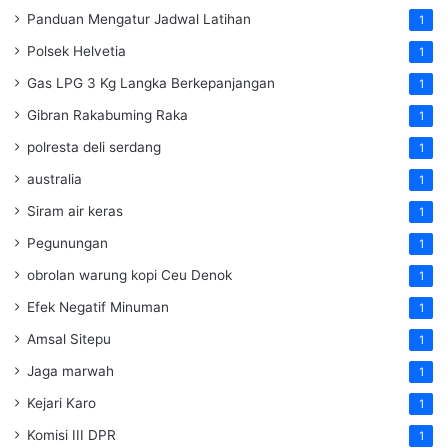
Panduan Mengatur Jadwal Latihan
1
Polsek Helvetia
1
Gas LPG 3 Kg Langka Berkepanjangan
1
Gibran Rakabuming Raka
1
polresta deli serdang
1
australia
1
Siram air keras
1
Pegunungan
1
obrolan warung kopi Ceu Denok
1
Efek Negatif Minuman
1
Amsal Sitepu
1
Jaga marwah
1
Kejari Karo
1
Komisi III DPR
1