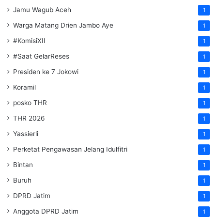
Jamu Wagub Aceh
1
Warga Matang Drien Jambo Aye
1
#KomisiXII
1
#Saat GelarReses
1
Presiden ke 7 Jokowi
1
Koramil
1
posko THR
1
THR 2026
1
Yassierli
1
Perketat Pengawasan Jelang Idulfitri
1
Bintan
1
Buruh
1
DPRD Jatim
1
Anggota DPRD Jatim
1