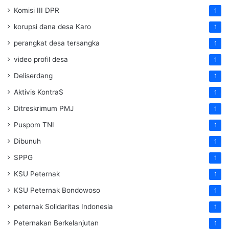
Komisi III DPR
1
korupsi dana desa Karo
1
perangkat desa tersangka
1
video profil desa
1
Deliserdang
1
Aktivis KontraS
1
Ditreskrimum PMJ
1
Puspom TNI
1
Dibunuh
1
SPPG
1
KSU Peternak
1
KSU Peternak Bondowoso
1
peternak Solidaritas Indonesia
1
Peternakan Berkelanjutan
1