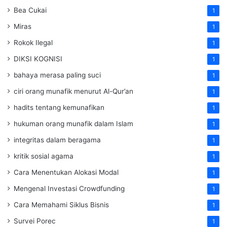
Bea Cukai
1
Miras
1
Rokok Ilegal
1
DIKSI KOGNISI
1
bahaya merasa paling suci
1
ciri orang munafik menurut Al-Qur’an
1
hadits tentang kemunafikan
1
hukuman orang munafik dalam Islam
1
integritas dalam beragama
1
kritik sosial agama
1
Cara Menentukan Alokasi Modal
1
Mengenal Investasi Crowdfunding
1
Cara Memahami Siklus Bisnis
1
Survei Porec
1