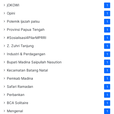
jOKOWI
1
Opini
1
Polemik ijazah palsu
1
Provinsi Papua Tengah
1
#Sosialisasi4PilarMPRRI
1
Z. Zuhri Tanjung
1
Industri & Perdagangan
1
Bupati Madina Saipullah Nasution
1
Kecamatan Batang Natal
1
Pemkab Madina
1
Safari Ramadan
1
Perbankan
1
BCA Solitaire
1
Mengenal
1