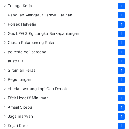
Tenaga Kerja
1
Panduan Mengatur Jadwal Latihan
1
Polsek Helvetia
1
Gas LPG 3 Kg Langka Berkepanjangan
1
Gibran Rakabuming Raka
1
polresta deli serdang
1
australia
1
Siram air keras
1
Pegunungan
1
obrolan warung kopi Ceu Denok
1
Efek Negatif Minuman
1
Amsal Sitepu
1
Jaga marwah
1
Kejari Karo
1