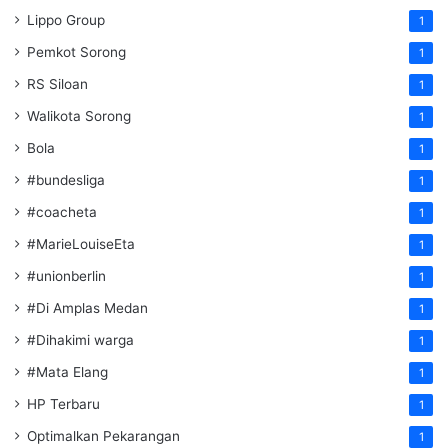
Lippo Group
1
Pemkot Sorong
1
RS Siloan
1
Walikota Sorong
1
Bola
1
#bundesliga
1
#coacheta
1
#MarieLouiseEta
1
#unionberlin
1
#Di Amplas Medan
1
#Dihakimi warga
1
#Mata Elang
1
HP Terbaru
1
Optimalkan Pekarangan
1