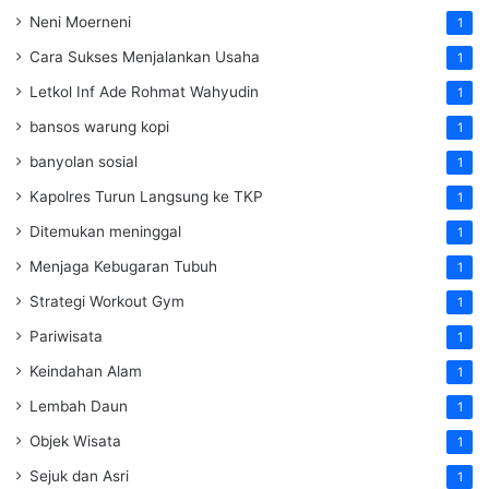
Neni Moerneni
1
Cara Sukses Menjalankan Usaha
1
Letkol Inf Ade Rohmat Wahyudin
1
bansos warung kopi
1
banyolan sosial
1
Kapolres Turun Langsung ke TKP
1
Ditemukan meninggal
1
Menjaga Kebugaran Tubuh
1
Strategi Workout Gym
1
Pariwisata
1
Keindahan Alam
1
Lembah Daun
1
Objek Wisata
1
Sejuk dan Asri
1