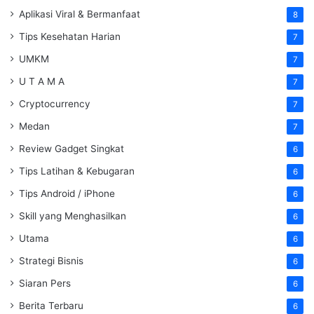
Aplikasi Viral & Bermanfaat
8
Tips Kesehatan Harian
7
UMKM
7
U T A M A
7
Cryptocurrency
7
Medan
7
Review Gadget Singkat
6
Tips Latihan & Kebugaran
6
Tips Android / iPhone
6
Skill yang Menghasilkan
6
Utama
6
Strategi Bisnis
6
Siaran Pers
6
Berita Terbaru
6