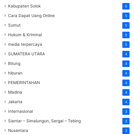
Kabupaten Solok
6
Cara Dapat Uang Online
5
Sumut
5
Hukum & Kriminal
5
media terpercaya
5
SUMATERA UTARA
4
Bitung
4
hiburan
4
PEMERINTAHAN
4
Madina
4
Jakarta
4
Internasional
3
Siantar – Simalungun, Sergai – Tebing
3
Nusantara
3