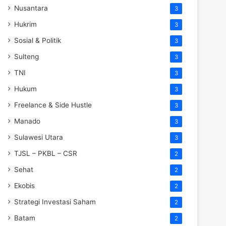
Nusantara
3
Hukrim
3
Sosial & Politik
3
Sulteng
3
TNI
3
Hukum
3
Freelance & Side Hustle
3
Manado
3
Sulawesi Utara
3
TJSL – PKBL – CSR
2
Sehat
2
Ekobis
2
Strategi Investasi Saham
2
Batam
2