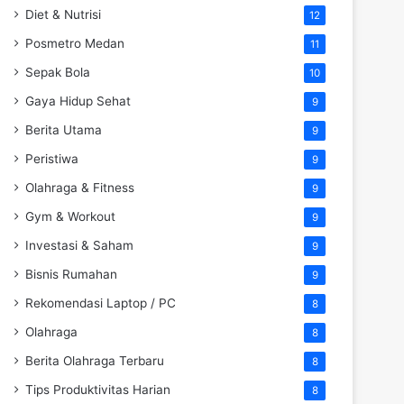
Diet & Nutrisi
12
Posmetro Medan
11
Sepak Bola
10
Gaya Hidup Sehat
9
Berita Utama
9
Peristiwa
9
Olahraga & Fitness
9
Gym & Workout
9
Investasi & Saham
9
Bisnis Rumahan
9
Rekomendasi Laptop / PC
8
Olahraga
8
Berita Olahraga Terbaru
8
Tips Produktivitas Harian
8