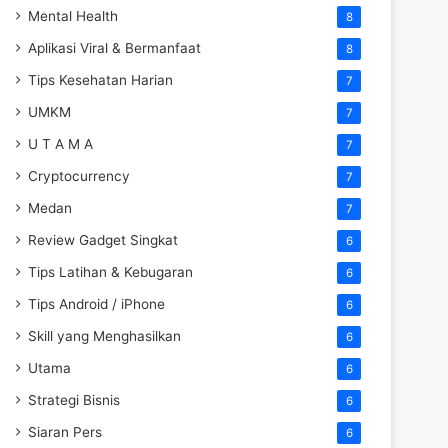
Mental Health
8
Aplikasi Viral & Bermanfaat
8
Tips Kesehatan Harian
7
UMKM
7
U T A M A
7
Cryptocurrency
7
Medan
7
Review Gadget Singkat
6
Tips Latihan & Kebugaran
6
Tips Android / iPhone
6
Skill yang Menghasilkan
6
Utama
6
Strategi Bisnis
6
Siaran Pers
6