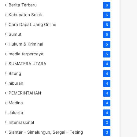
Berita Terbaru
6
Kabupaten Solok
6
Cara Dapat Uang Online
5
Sumut
5
Hukum & Kriminal
5
media terpercaya
5
SUMATERA UTARA
4
Bitung
4
hiburan
4
PEMERINTAHAN
4
Madina
4
Jakarta
4
Internasional
3
Siantar – Simalungun, Sergai – Tebing
3