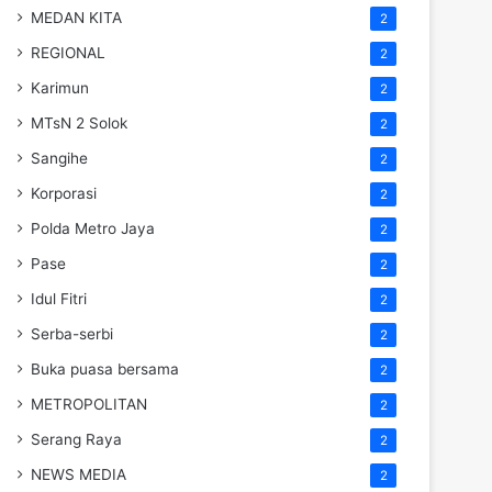
MEDAN KITA
2
REGIONAL
2
Karimun
2
MTsN 2 Solok
2
Sangihe
2
Korporasi
2
Polda Metro Jaya
2
Pase
2
Idul Fitri
2
Serba-serbi
2
Buka puasa bersama
2
METROPOLITAN
2
Serang Raya
2
NEWS MEDIA
2