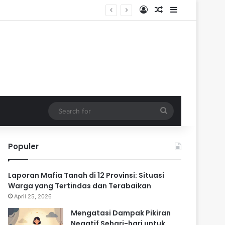
Log In
Random Article
Sidebar
ik
Search
for
Populer
Laporan Mafia Tanah di 12 Provinsi: Situasi
Warga yang Tertindas dan Terabaikan
April 25, 2026
Mengatasi Dampak Pikiran
Negatif Sehari-hari untuk