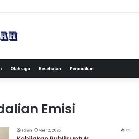
pak Pikiran Negatif Sehari-hari untuk Kesehatan Mental yang Lebih Ba
i
Olahraga
Kesehatan
Pendidikan
alian Emisi
admin
Mei 12, 2025
14
Kebijakan Publik untuk