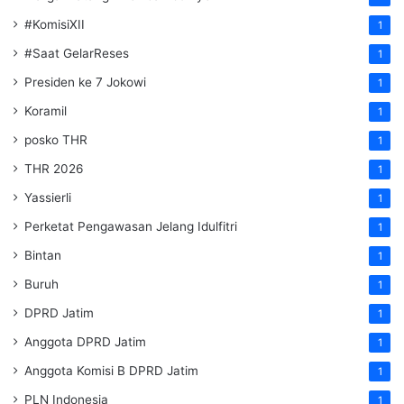
#KomisiXII
1
#Saat GelarReses
1
Presiden ke 7 Jokowi
1
Koramil
1
posko THR
1
THR 2026
1
Yassierli
1
Perketat Pengawasan Jelang Idulfitri
1
Bintan
1
Buruh
1
DPRD Jatim
1
Anggota DPRD Jatim
1
Anggota Komisi B DPRD Jatim
1
PLN Indonesia
1