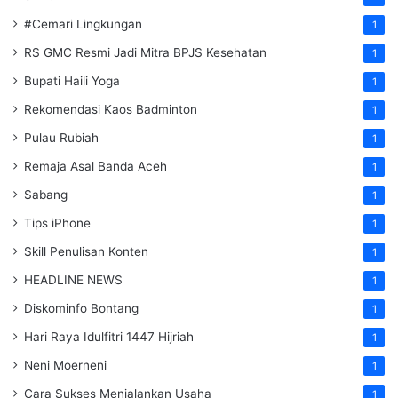
#Cemari Lingkungan
1
RS GMC Resmi Jadi Mitra BPJS Kesehatan
1
Bupati Haili Yoga
1
Rekomendasi Kaos Badminton
1
Pulau Rubiah
1
Remaja Asal Banda Aceh
1
Sabang
1
Tips iPhone
1
Skill Penulisan Konten
1
HEADLINE NEWS
1
Diskominfo Bontang
1
Hari Raya Idulfitri 1447 Hijriah
1
Neni Moerneni
1
Cara Sukses Menjalankan Usaha
1