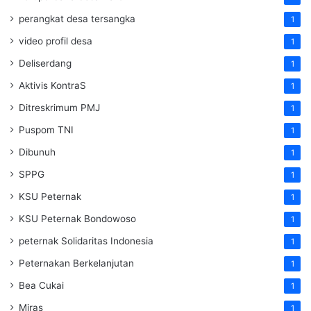
perangkat desa tersangka
1
video profil desa
1
Deliserdang
1
Aktivis KontraS
1
Ditreskrimum PMJ
1
Puspom TNI
1
Dibunuh
1
SPPG
1
KSU Peternak
1
KSU Peternak Bondowoso
1
peternak Solidaritas Indonesia
1
Peternakan Berkelanjutan
1
Bea Cukai
1
Miras
1