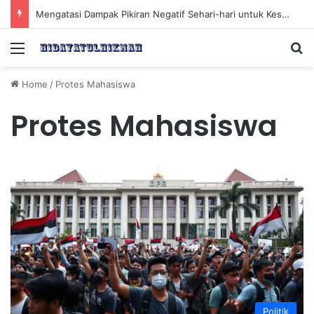
Mengatasi Dampak Pikiran Negatif Sehari-hari untuk Kesehatan Mental yang Lebih Baik
Menu
Se
Home
/
Protes Mahasiswa
Protes Mahasiswa
Politik