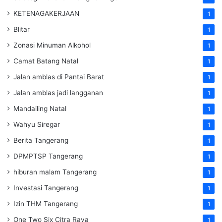
KETENAGAKERJAAN
1
Blitar
1
Zonasi Minuman Alkohol
1
Camat Batang Natal
1
Jalan amblas di Pantai Barat
1
Jalan amblas jadi langganan
1
Mandailing Natal
1
Wahyu Siregar
1
Berita Tangerang
1
DPMPTSP Tangerang
1
hiburan malam Tangerang
1
Investasi Tangerang
1
Izin THM Tangerang
1
One Two Six Citra Raya
1