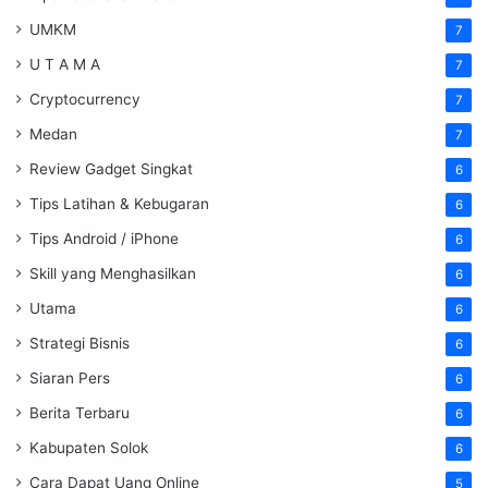
UMKM
7
U T A M A
7
Cryptocurrency
7
Medan
7
Review Gadget Singkat
6
Tips Latihan & Kebugaran
6
Tips Android / iPhone
6
Skill yang Menghasilkan
6
Utama
6
Strategi Bisnis
6
Siaran Pers
6
Berita Terbaru
6
Kabupaten Solok
6
Cara Dapat Uang Online
5