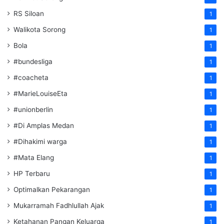
RS Siloan
1
Walikota Sorong
1
Bola
1
#bundesliga
1
#coacheta
1
#MarieLouiseEta
1
#unionberlin
1
#Di Amplas Medan
1
#Dihakimi warga
1
#Mata Elang
1
HP Terbaru
1
Optimalkan Pekarangan
1
Mukarramah Fadhlullah Ajak
1
Ketahanan Pangan Keluarga
1