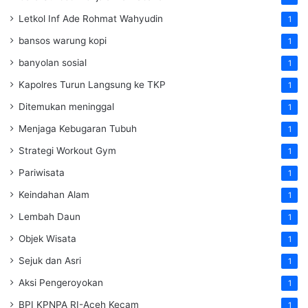
Letkol Inf Ade Rohmat Wahyudin
1
bansos warung kopi
1
banyolan sosial
1
Kapolres Turun Langsung ke TKP
1
Ditemukan meninggal
1
Menjaga Kebugaran Tubuh
1
Strategi Workout Gym
1
Pariwisata
1
Keindahan Alam
1
Lembah Daun
1
Objek Wisata
1
Sejuk dan Asri
1
Aksi Pengeroyokan
1
BPI KPNPA RI-Aceh Kecam
1