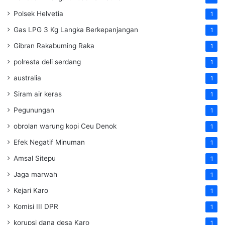
Polsek Helvetia
1
Gas LPG 3 Kg Langka Berkepanjangan
1
Gibran Rakabuming Raka
1
polresta deli serdang
1
australia
1
Siram air keras
1
Pegunungan
1
obrolan warung kopi Ceu Denok
1
Efek Negatif Minuman
1
Amsal Sitepu
1
Jaga marwah
1
Kejari Karo
1
Komisi III DPR
1
korupsi dana desa Karo
1