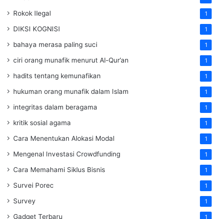
Rokok Ilegal
1
DIKSI KOGNISI
1
bahaya merasa paling suci
1
ciri orang munafik menurut Al-Qur’an
1
hadits tentang kemunafikan
1
hukuman orang munafik dalam Islam
1
integritas dalam beragama
1
kritik sosial agama
1
Cara Menentukan Alokasi Modal
1
Mengenal Investasi Crowdfunding
1
Cara Memahami Siklus Bisnis
1
Survei Porec
1
Survey
1
Gadget Terbaru
1