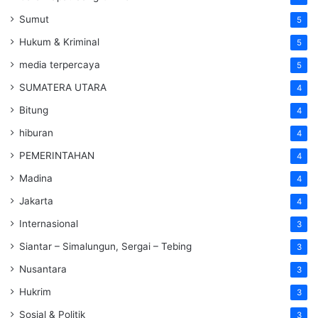
Sumut
5
Hukum & Kriminal
5
media terpercaya
5
SUMATERA UTARA
4
Bitung
4
hiburan
4
PEMERINTAHAN
4
Madina
4
Jakarta
4
Internasional
3
Siantar – Simalungun, Sergai – Tebing
3
Nusantara
3
Hukrim
3
Sosial & Politik
3