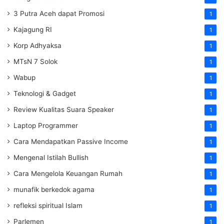
3 Putra Aceh dapat Promosi
1
Kajagung RI
1
Korp Adhyaksa
1
MTsN 7 Solok
1
Wabup
1
Teknologi & Gadget
1
Review Kualitas Suara Speaker
1
Laptop Programmer
1
Cara Mendapatkan Passive Income
1
Mengenal Istilah Bullish
1
Cara Mengelola Keuangan Rumah
1
munafik berkedok agama
1
refleksi spiritual Islam
1
Parlemen
1