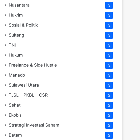
Nusantara
3
Hukrim
3
Sosial & Politik
3
Sulteng
3
TNI
3
Hukum
3
Freelance & Side Hustle
3
Manado
3
Sulawesi Utara
3
TJSL – PKBL – CSR
2
Sehat
2
Ekobis
2
Strategi Investasi Saham
2
Batam
2