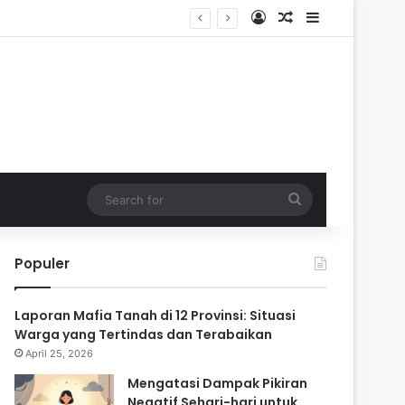
Log In
Random Article
Sidebar
ik
Search
for
Populer
Laporan Mafia Tanah di 12 Provinsi: Situasi
Warga yang Tertindas dan Terabaikan
April 25, 2026
Mengatasi Dampak Pikiran
Negatif Sehari-hari untuk