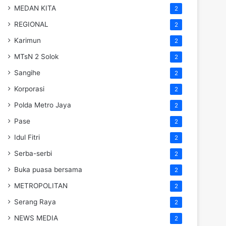
MEDAN KITA
2
REGIONAL
2
Karimun
2
MTsN 2 Solok
2
Sangihe
2
Korporasi
2
Polda Metro Jaya
2
Pase
2
Idul Fitri
2
Serba-serbi
2
Buka puasa bersama
2
METROPOLITAN
2
Serang Raya
2
NEWS MEDIA
2