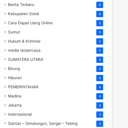
Berita Terbaru
6
Kabupaten Solok
6
Cara Dapat Uang Online
5
Sumut
5
Hukum & Kriminal
5
media terpercaya
5
SUMATERA UTARA
4
Bitung
4
hiburan
4
PEMERINTAHAN
4
Madina
4
Jakarta
4
Internasional
3
Siantar – Simalungun, Sergai – Tebing
3