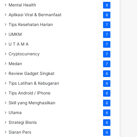
Mental Health
8
Aplikasi Viral & Bermanfaat
8
Tips Kesehatan Harian
7
UMKM
7
U T A M A
7
Cryptocurrency
7
Medan
7
Review Gadget Singkat
6
Tips Latihan & Kebugaran
6
Tips Android / iPhone
6
Skill yang Menghasilkan
6
Utama
6
Strategi Bisnis
6
Siaran Pers
6