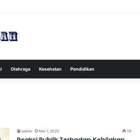
pak Pikiran Negatif Sehari-hari untuk Kesehatan Mental yang Lebih Ba
i
Olahraga
Kesehatan
Pendidikan
admin
Mei 7, 2025
19
Reaksi Publik Terhadap Kebijakan