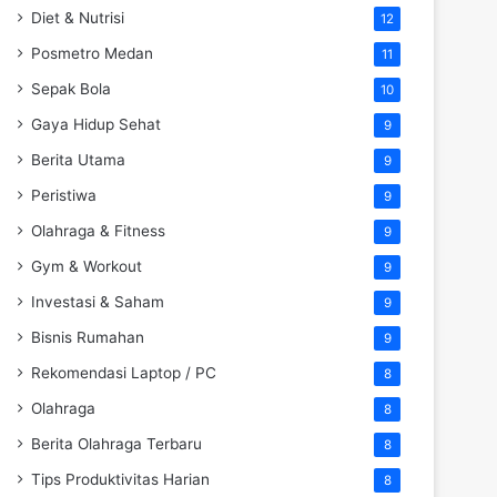
Diet & Nutrisi
12
Posmetro Medan
11
Sepak Bola
10
Gaya Hidup Sehat
9
Berita Utama
9
Peristiwa
9
Olahraga & Fitness
9
Gym & Workout
9
Investasi & Saham
9
Bisnis Rumahan
9
Rekomendasi Laptop / PC
8
Olahraga
8
Berita Olahraga Terbaru
8
Tips Produktivitas Harian
8