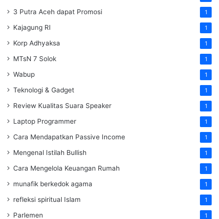
3 Putra Aceh dapat Promosi
1
Kajagung RI
1
Korp Adhyaksa
1
MTsN 7 Solok
1
Wabup
1
Teknologi & Gadget
1
Review Kualitas Suara Speaker
1
Laptop Programmer
1
Cara Mendapatkan Passive Income
1
Mengenal Istilah Bullish
1
Cara Mengelola Keuangan Rumah
1
munafik berkedok agama
1
refleksi spiritual Islam
1
Parlemen
1