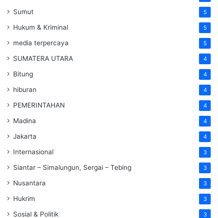
Sumut
5
Hukum & Kriminal
5
media terpercaya
5
SUMATERA UTARA
4
Bitung
4
hiburan
4
PEMERINTAHAN
4
Madina
4
Jakarta
4
Internasional
3
Siantar – Simalungun, Sergai – Tebing
3
Nusantara
3
Hukrim
3
Sosial & Politik
3