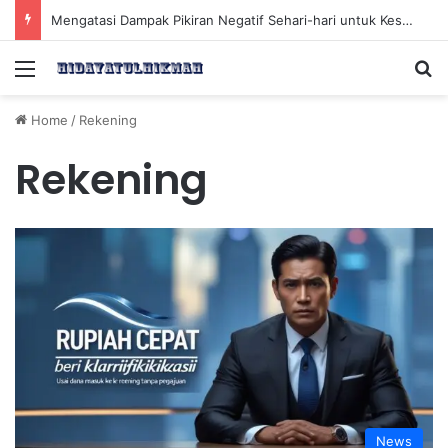
Mengatasi Dampak Pikiran Negatif Sehari-hari untuk Kesehatan Mental yang Lebih Baik
Menu
Se
Home
/
Rekening
Rekening
News