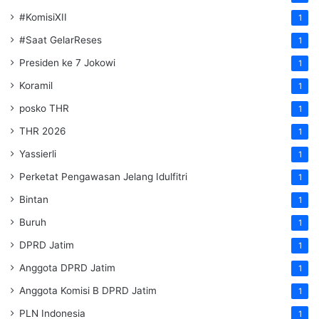
#KomisiXII
1
#Saat GelarReses
1
Presiden ke 7 Jokowi
1
Koramil
1
posko THR
1
THR 2026
1
Yassierli
1
Perketat Pengawasan Jelang Idulfitri
1
Bintan
1
Buruh
1
DPRD Jatim
1
Anggota DPRD Jatim
1
Anggota Komisi B DPRD Jatim
1
PLN Indonesia
1