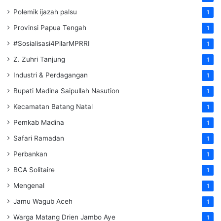
Polemik ijazah palsu
1
Provinsi Papua Tengah
1
#Sosialisasi4PilarMPRRI
1
Z. Zuhri Tanjung
1
Industri & Perdagangan
1
Bupati Madina Saipullah Nasution
1
Kecamatan Batang Natal
1
Pemkab Madina
1
Safari Ramadan
1
Perbankan
1
BCA Solitaire
1
Mengenal
1
Jamu Wagub Aceh
1
Warga Matang Drien Jambo Aye
1