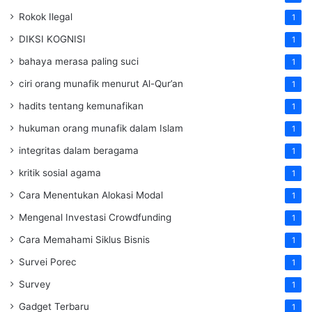
Rokok Ilegal
1
DIKSI KOGNISI
1
bahaya merasa paling suci
1
ciri orang munafik menurut Al-Qur’an
1
hadits tentang kemunafikan
1
hukuman orang munafik dalam Islam
1
integritas dalam beragama
1
kritik sosial agama
1
Cara Menentukan Alokasi Modal
1
Mengenal Investasi Crowdfunding
1
Cara Memahami Siklus Bisnis
1
Survei Porec
1
Survey
1
Gadget Terbaru
1