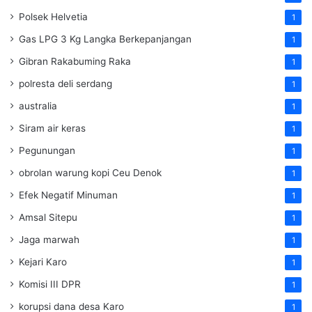
Polsek Helvetia
1
Gas LPG 3 Kg Langka Berkepanjangan
1
Gibran Rakabuming Raka
1
polresta deli serdang
1
australia
1
Siram air keras
1
Pegunungan
1
obrolan warung kopi Ceu Denok
1
Efek Negatif Minuman
1
Amsal Sitepu
1
Jaga marwah
1
Kejari Karo
1
Komisi III DPR
1
korupsi dana desa Karo
1