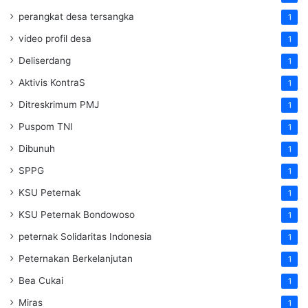
perangkat desa tersangka
1
video profil desa
1
Deliserdang
1
Aktivis KontraS
1
Ditreskrimum PMJ
1
Puspom TNI
1
Dibunuh
1
SPPG
1
KSU Peternak
1
KSU Peternak Bondowoso
1
peternak Solidaritas Indonesia
1
Peternakan Berkelanjutan
1
Bea Cukai
1
Miras
1