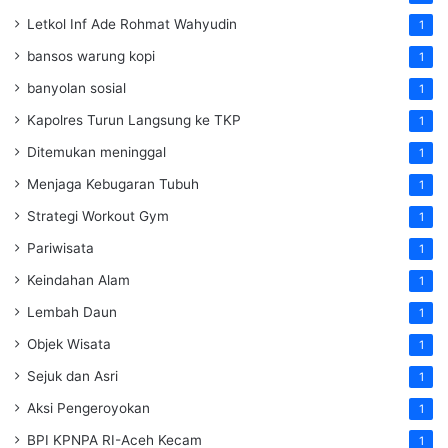
Letkol Inf Ade Rohmat Wahyudin
1
bansos warung kopi
1
banyolan sosial
1
Kapolres Turun Langsung ke TKP
1
Ditemukan meninggal
1
Menjaga Kebugaran Tubuh
1
Strategi Workout Gym
1
Pariwisata
1
Keindahan Alam
1
Lembah Daun
1
Objek Wisata
1
Sejuk dan Asri
1
Aksi Pengeroyokan
1
BPI KPNPA RI-Aceh Kecam
1