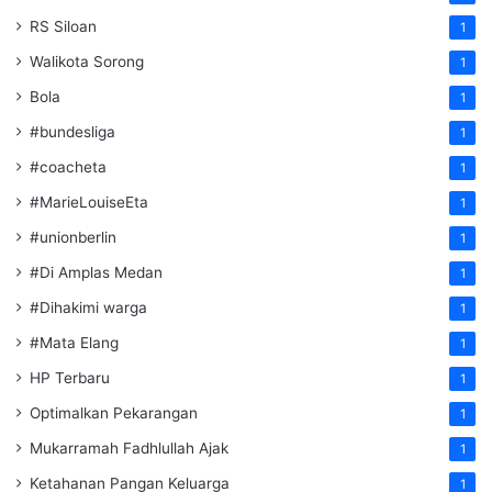
RS Siloan
1
Walikota Sorong
1
Bola
1
#bundesliga
1
#coacheta
1
#MarieLouiseEta
1
#unionberlin
1
#Di Amplas Medan
1
#Dihakimi warga
1
#Mata Elang
1
HP Terbaru
1
Optimalkan Pekarangan
1
Mukarramah Fadhlullah Ajak
1
Ketahanan Pangan Keluarga
1