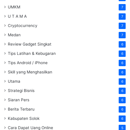
UMKM
7
U T A M A
7
Cryptocurrency
7
Medan
7
Review Gadget Singkat
6
Tips Latihan & Kebugaran
6
Tips Android / iPhone
6
Skill yang Menghasilkan
6
Utama
6
Strategi Bisnis
6
Siaran Pers
6
Berita Terbaru
6
Kabupaten Solok
6
Cara Dapat Uang Online
5