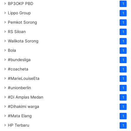
BP3OKP PBD
1
Lippo Group
1
Pemkot Sorong
1
RS Siloan
1
Walikota Sorong
1
Bola
1
#bundesliga
1
#coacheta
1
#MarieLouiseEta
1
#unionberlin
1
#Di Amplas Medan
1
#Dihakimi warga
1
#Mata Elang
1
HP Terbaru
1