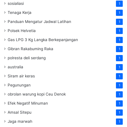
sosialiasi
1
Tenaga Kerja
1
Panduan Mengatur Jadwal Latihan
1
Polsek Helvetia
1
Gas LPG 3 Kg Langka Berkepanjangan
1
Gibran Rakabuming Raka
1
polresta deli serdang
1
australia
1
Siram air keras
1
Pegunungan
1
obrolan warung kopi Ceu Denok
1
Efek Negatif Minuman
1
Amsal Sitepu
1
Jaga marwah
1