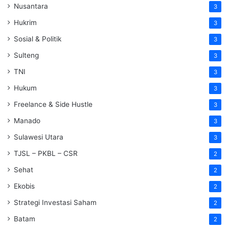
Nusantara
3
Hukrim
3
Sosial & Politik
3
Sulteng
3
TNI
3
Hukum
3
Freelance & Side Hustle
3
Manado
3
Sulawesi Utara
3
TJSL – PKBL – CSR
2
Sehat
2
Ekobis
2
Strategi Investasi Saham
2
Batam
2