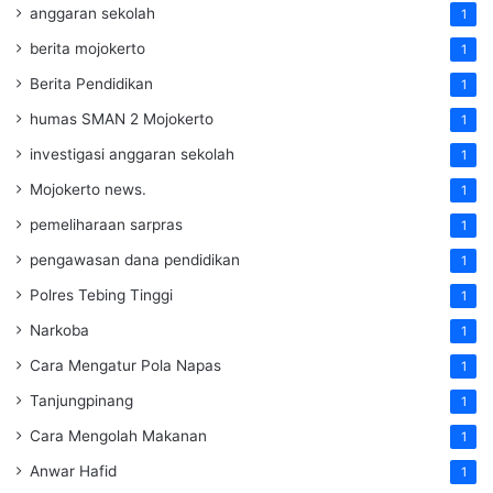
anggaran sekolah
1
berita mojokerto
1
Berita Pendidikan
1
humas SMAN 2 Mojokerto
1
investigasi anggaran sekolah
1
Mojokerto news.
1
pemeliharaan sarpras
1
pengawasan dana pendidikan
1
Polres Tebing Tinggi
1
Narkoba
1
Cara Mengatur Pola Napas
1
Tanjungpinang
1
Cara Mengolah Makanan
1
Anwar Hafid
1