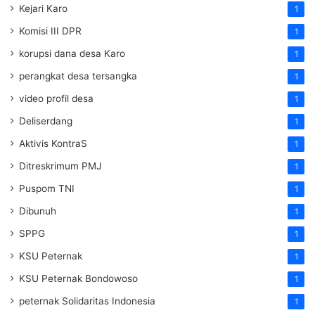
Kejari Karo
1
Komisi III DPR
1
korupsi dana desa Karo
1
perangkat desa tersangka
1
video profil desa
1
Deliserdang
1
Aktivis KontraS
1
Ditreskrimum PMJ
1
Puspom TNI
1
Dibunuh
1
SPPG
1
KSU Peternak
1
KSU Peternak Bondowoso
1
peternak Solidaritas Indonesia
1