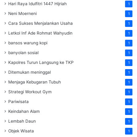
Hari Raya Idulfitri 1447 Hijriah
1
Neni Moerneni
1
Cara Sukses Menjalankan Usaha
1
Letkol Inf Ade Rohmat Wahyudin
1
bansos warung kopi
1
banyolan sosial
1
Kapolres Turun Langsung ke TKP
1
Ditemukan meninggal
1
Menjaga Kebugaran Tubuh
1
Strategi Workout Gym
1
Pariwisata
1
Keindahan Alam
1
Lembah Daun
1
Objek Wisata
1