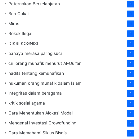
Peternakan Berkelanjutan
1
Bea Cukai
1
Miras
1
Rokok Ilegal
1
DIKSI KOGNISI
1
bahaya merasa paling suci
1
ciri orang munafik menurut Al-Qur’an
1
hadits tentang kemunafikan
1
hukuman orang munafik dalam Islam
1
integritas dalam beragama
1
kritik sosial agama
1
Cara Menentukan Alokasi Modal
1
Mengenal Investasi Crowdfunding
1
Cara Memahami Siklus Bisnis
1