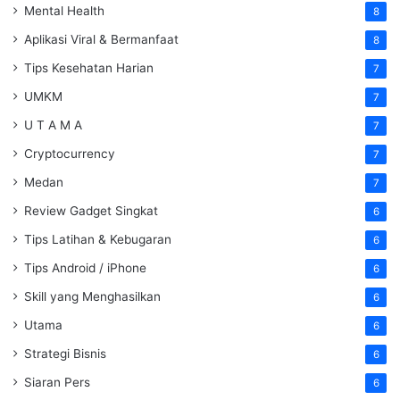
Mental Health
8
Aplikasi Viral & Bermanfaat
8
Tips Kesehatan Harian
7
UMKM
7
U T A M A
7
Cryptocurrency
7
Medan
7
Review Gadget Singkat
6
Tips Latihan & Kebugaran
6
Tips Android / iPhone
6
Skill yang Menghasilkan
6
Utama
6
Strategi Bisnis
6
Siaran Pers
6