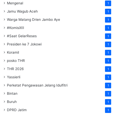
Mengenal
1
Jamu Wagub Aceh
1
Warga Matang Drien Jambo Aye
1
#KomisiXII
1
#Saat GelarReses
1
Presiden ke 7 Jokowi
1
Koramil
1
posko THR
1
THR 2026
1
Yassierli
1
Perketat Pengawasan Jelang Idulfitri
1
Bintan
1
Buruh
1
DPRD Jatim
1