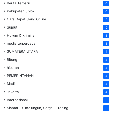
Berita Terbaru
6
Kabupaten Solok
6
Cara Dapat Uang Online
5
Sumut
5
Hukum & Kriminal
5
media terpercaya
5
SUMATERA UTARA
4
Bitung
4
hiburan
4
PEMERINTAHAN
4
Madina
4
Jakarta
4
Internasional
3
Siantar – Simalungun, Sergai – Tebing
3