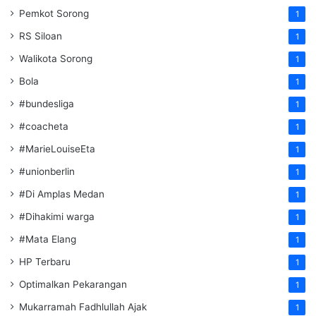
Pemkot Sorong
1
RS Siloan
1
Walikota Sorong
1
Bola
1
#bundesliga
1
#coacheta
1
#MarieLouiseEta
1
#unionberlin
1
#Di Amplas Medan
1
#Dihakimi warga
1
#Mata Elang
1
HP Terbaru
1
Optimalkan Pekarangan
1
Mukarramah Fadhlullah Ajak
1