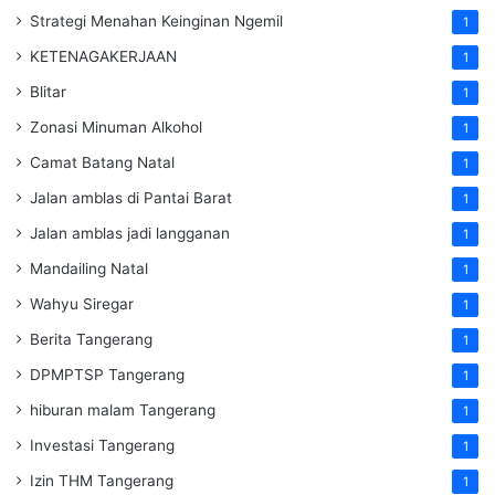
Strategi Menahan Keinginan Ngemil
1
KETENAGAKERJAAN
1
Blitar
1
Zonasi Minuman Alkohol
1
Camat Batang Natal
1
Jalan amblas di Pantai Barat
1
Jalan amblas jadi langganan
1
Mandailing Natal
1
Wahyu Siregar
1
Berita Tangerang
1
DPMPTSP Tangerang
1
hiburan malam Tangerang
1
Investasi Tangerang
1
Izin THM Tangerang
1