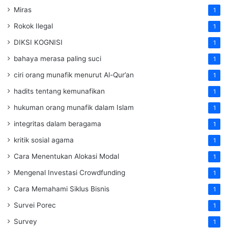
Miras
1
Rokok Ilegal
1
DIKSI KOGNISI
1
bahaya merasa paling suci
1
ciri orang munafik menurut Al-Qur’an
1
hadits tentang kemunafikan
1
hukuman orang munafik dalam Islam
1
integritas dalam beragama
1
kritik sosial agama
1
Cara Menentukan Alokasi Modal
1
Mengenal Investasi Crowdfunding
1
Cara Memahami Siklus Bisnis
1
Survei Porec
1
Survey
1