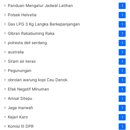
Panduan Mengatur Jadwal Latihan
1
Polsek Helvetia
1
Gas LPG 3 Kg Langka Berkepanjangan
1
Gibran Rakabuming Raka
1
polresta deli serdang
1
australia
1
Siram air keras
1
Pegunungan
1
obrolan warung kopi Ceu Denok
1
Efek Negatif Minuman
1
Amsal Sitepu
1
Jaga marwah
1
Kejari Karo
1
Komisi III DPR
1