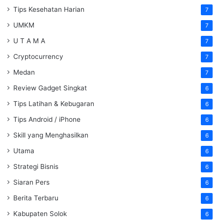
Tips Kesehatan Harian
7
UMKM
7
U T A M A
7
Cryptocurrency
7
Medan
7
Review Gadget Singkat
6
Tips Latihan & Kebugaran
6
Tips Android / iPhone
6
Skill yang Menghasilkan
6
Utama
6
Strategi Bisnis
6
Siaran Pers
6
Berita Terbaru
6
Kabupaten Solok
6