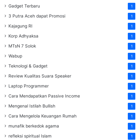
Gadget Terbaru
1
3 Putra Aceh dapat Promosi
1
Kajagung RI
1
Korp Adhyaksa
1
MTsN 7 Solok
1
Wabup
1
Teknologi & Gadget
1
Review Kualitas Suara Speaker
1
Laptop Programmer
1
Cara Mendapatkan Passive Income
1
Mengenal Istilah Bullish
1
Cara Mengelola Keuangan Rumah
1
munafik berkedok agama
1
refleksi spiritual Islam
1