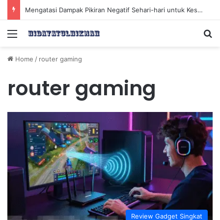
Mengatasi Dampak Pikiran Negatif Sehari-hari untuk Kesehatan Mental yang Lebih Baik
Menu
Se
Home
/
router gaming
router gaming
Review Gadget Singkat