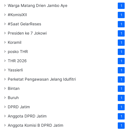
Warga Matang Drien Jambo Aye
1
#KomisiXII
1
#Saat GelarReses
1
Presiden ke 7 Jokowi
1
Koramil
1
posko THR
1
THR 2026
1
Yassierli
1
Perketat Pengawasan Jelang Idulfitri
1
Bintan
1
Buruh
1
DPRD Jatim
1
Anggota DPRD Jatim
1
Anggota Komisi B DPRD Jatim
1