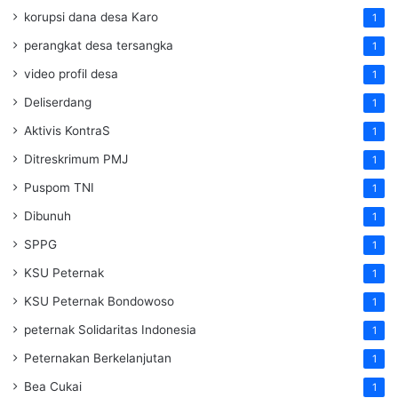
korupsi dana desa Karo
1
perangkat desa tersangka
1
video profil desa
1
Deliserdang
1
Aktivis KontraS
1
Ditreskrimum PMJ
1
Puspom TNI
1
Dibunuh
1
SPPG
1
KSU Peternak
1
KSU Peternak Bondowoso
1
peternak Solidaritas Indonesia
1
Peternakan Berkelanjutan
1
Bea Cukai
1