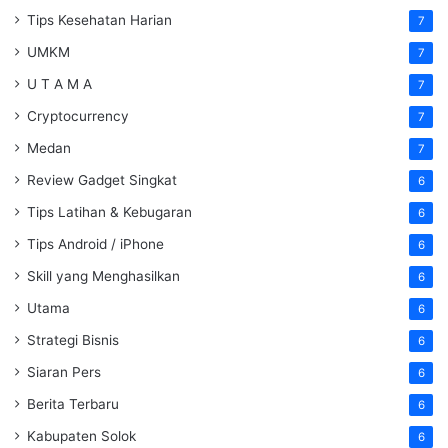
Tips Kesehatan Harian
7
UMKM
7
U T A M A
7
Cryptocurrency
7
Medan
7
Review Gadget Singkat
6
Tips Latihan & Kebugaran
6
Tips Android / iPhone
6
Skill yang Menghasilkan
6
Utama
6
Strategi Bisnis
6
Siaran Pers
6
Berita Terbaru
6
Kabupaten Solok
6