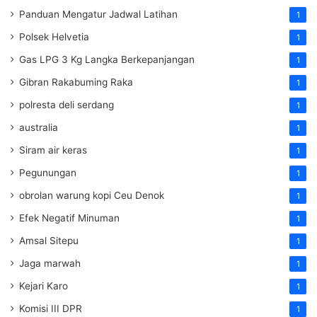
Panduan Mengatur Jadwal Latihan
1
Polsek Helvetia
1
Gas LPG 3 Kg Langka Berkepanjangan
1
Gibran Rakabuming Raka
1
polresta deli serdang
1
australia
1
Siram air keras
1
Pegunungan
1
obrolan warung kopi Ceu Denok
1
Efek Negatif Minuman
1
Amsal Sitepu
1
Jaga marwah
1
Kejari Karo
1
Komisi III DPR
1