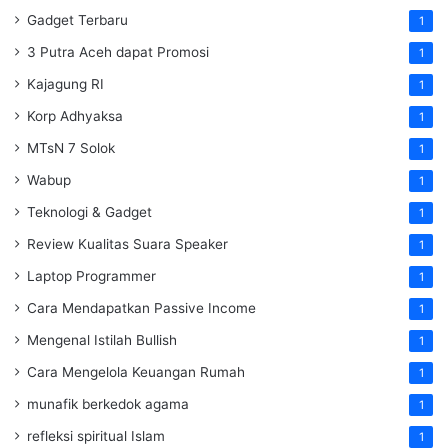
Gadget Terbaru
1
3 Putra Aceh dapat Promosi
1
Kajagung RI
1
Korp Adhyaksa
1
MTsN 7 Solok
1
Wabup
1
Teknologi & Gadget
1
Review Kualitas Suara Speaker
1
Laptop Programmer
1
Cara Mendapatkan Passive Income
1
Mengenal Istilah Bullish
1
Cara Mengelola Keuangan Rumah
1
munafik berkedok agama
1
refleksi spiritual Islam
1