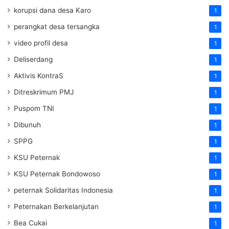
korupsi dana desa Karo
1
perangkat desa tersangka
1
video profil desa
1
Deliserdang
1
Aktivis KontraS
1
Ditreskrimum PMJ
1
Puspom TNI
1
Dibunuh
1
SPPG
1
KSU Peternak
1
KSU Peternak Bondowoso
1
peternak Solidaritas Indonesia
1
Peternakan Berkelanjutan
1
Bea Cukai
1