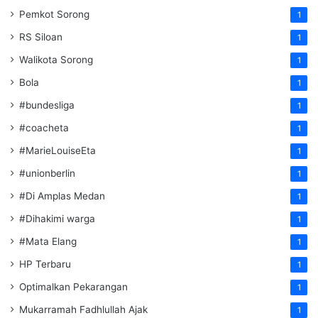
Pemkot Sorong
1
RS Siloan
1
Walikota Sorong
1
Bola
1
#bundesliga
1
#coacheta
1
#MarieLouiseEta
1
#unionberlin
1
#Di Amplas Medan
1
#Dihakimi warga
1
#Mata Elang
1
HP Terbaru
1
Optimalkan Pekarangan
1
Mukarramah Fadhlullah Ajak
1