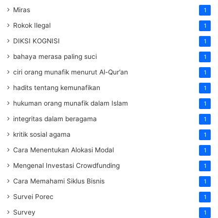
Miras
1
Rokok Ilegal
1
DIKSI KOGNISI
1
bahaya merasa paling suci
1
ciri orang munafik menurut Al-Qur’an
1
hadits tentang kemunafikan
1
hukuman orang munafik dalam Islam
1
integritas dalam beragama
1
kritik sosial agama
1
Cara Menentukan Alokasi Modal
1
Mengenal Investasi Crowdfunding
1
Cara Memahami Siklus Bisnis
1
Survei Porec
1
Survey
1