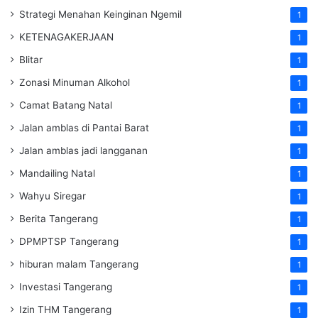
Strategi Menahan Keinginan Ngemil
1
KETENAGAKERJAAN
1
Blitar
1
Zonasi Minuman Alkohol
1
Camat Batang Natal
1
Jalan amblas di Pantai Barat
1
Jalan amblas jadi langganan
1
Mandailing Natal
1
Wahyu Siregar
1
Berita Tangerang
1
DPMPTSP Tangerang
1
hiburan malam Tangerang
1
Investasi Tangerang
1
Izin THM Tangerang
1