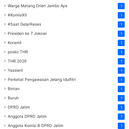
Warga Matang Drien Jambo Aye
1
#KomisiXII
1
#Saat GelarReses
1
Presiden ke 7 Jokowi
1
Koramil
1
posko THR
1
THR 2026
1
Yassierli
1
Perketat Pengawasan Jelang Idulfitri
1
Bintan
1
Buruh
1
DPRD Jatim
1
Anggota DPRD Jatim
1
Anggota Komisi B DPRD Jatim
1