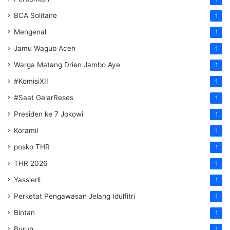
BCA Solitaire
1
Mengenal
1
Jamu Wagub Aceh
1
Warga Matang Drien Jambo Aye
1
#KomisiXII
1
#Saat GelarReses
1
Presiden ke 7 Jokowi
1
Koramil
1
posko THR
1
THR 2026
1
Yassierli
1
Perketat Pengawasan Jelang Idulfitri
1
Bintan
1
Buruh
1