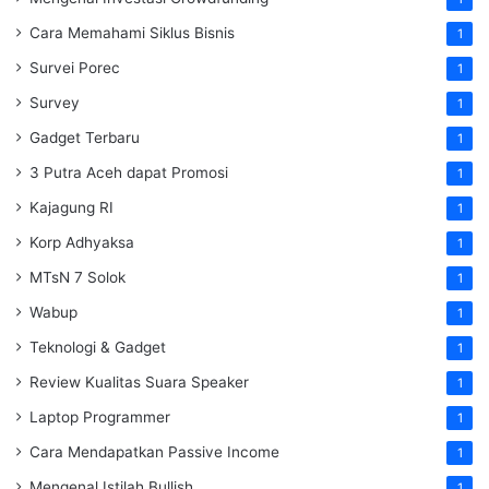
Cara Memahami Siklus Bisnis
1
Survei Porec
1
Survey
1
Gadget Terbaru
1
3 Putra Aceh dapat Promosi
1
Kajagung RI
1
Korp Adhyaksa
1
MTsN 7 Solok
1
Wabup
1
Teknologi & Gadget
1
Review Kualitas Suara Speaker
1
Laptop Programmer
1
Cara Mendapatkan Passive Income
1
Mengenal Istilah Bullish
1