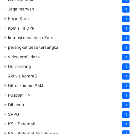
Jaga marwah
1
Kejari Karo
1
Komisi III DPR
1
korupsi dana desa Karo
1
perangkat desa tersangka
1
video profil desa
1
Deliserdang
1
Aktivis KontraS
1
Ditreskrimum PMJ
1
Puspom TNI
1
Dibunuh
1
SPPG
1
KSU Peternak
1
KSU Peternak Bondowoso
1