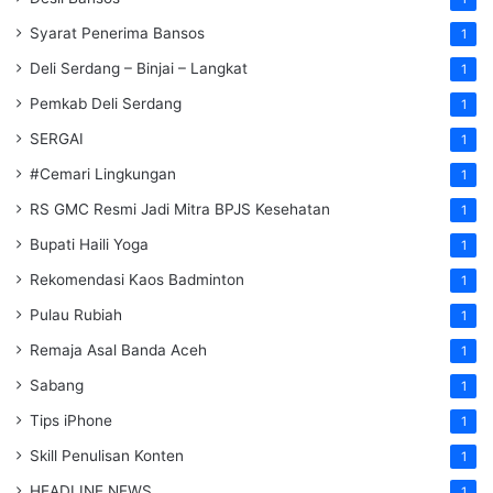
Syarat Penerima Bansos
1
Deli Serdang – Binjai – Langkat
1
Pemkab Deli Serdang
1
SERGAI
1
#Cemari Lingkungan
1
RS GMC Resmi Jadi Mitra BPJS Kesehatan
1
Bupati Haili Yoga
1
Rekomendasi Kaos Badminton
1
Pulau Rubiah
1
Remaja Asal Banda Aceh
1
Sabang
1
Tips iPhone
1
Skill Penulisan Konten
1
HEADLINE NEWS
1