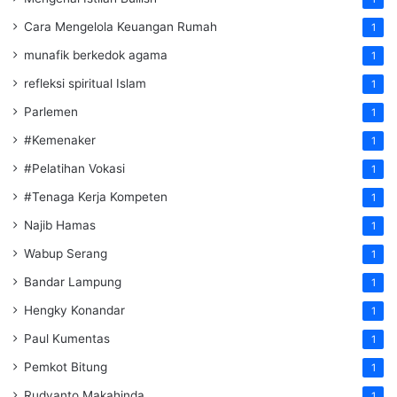
Cara Mengelola Keuangan Rumah
1
munafik berkedok agama
1
refleksi spiritual Islam
1
Parlemen
1
#Kemenaker
1
#Pelatihan Vokasi
1
#Tenaga Kerja Kompeten
1
Najib Hamas
1
Wabup Serang
1
Bandar Lampung
1
Hengky Konandar
1
Paul Kumentas
1
Pemkot Bitung
1
Rudyanto Makahinda
1