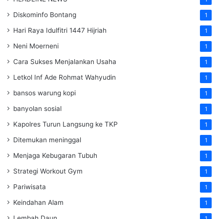
Diskominfo Bontang
1
Hari Raya Idulfitri 1447 Hijriah
1
Neni Moerneni
1
Cara Sukses Menjalankan Usaha
1
Letkol Inf Ade Rohmat Wahyudin
1
bansos warung kopi
1
banyolan sosial
1
Kapolres Turun Langsung ke TKP
1
Ditemukan meninggal
1
Menjaga Kebugaran Tubuh
1
Strategi Workout Gym
1
Pariwisata
1
Keindahan Alam
1
Lembah Daun
1