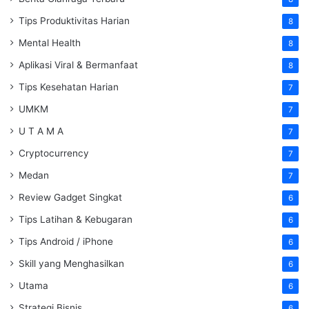
Tips Produktivitas Harian
8
Mental Health
8
Aplikasi Viral & Bermanfaat
8
Tips Kesehatan Harian
7
UMKM
7
U T A M A
7
Cryptocurrency
7
Medan
7
Review Gadget Singkat
6
Tips Latihan & Kebugaran
6
Tips Android / iPhone
6
Skill yang Menghasilkan
6
Utama
6
Strategi Bisnis
6