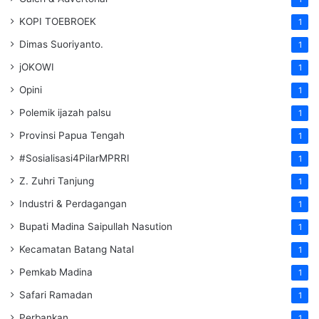
KOPI TOEBROEK
1
Dimas Suoriyanto.
1
jOKOWI
1
Opini
1
Polemik ijazah palsu
1
Provinsi Papua Tengah
1
#Sosialisasi4PilarMPRRI
1
Z. Zuhri Tanjung
1
Industri & Perdagangan
1
Bupati Madina Saipullah Nasution
1
Kecamatan Batang Natal
1
Pemkab Madina
1
Safari Ramadan
1
Perbankan
1