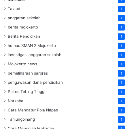
Talaud
1
anggaran sekolah
1
berita mojokerto
1
Berita Pendidikan
1
humas SMAN 2 Mojokerto
1
investigasi anggaran sekolah
1
Mojokerto news.
1
pemeliharaan sarpras
1
pengawasan dana pendidikan
1
Polres Tebing Tinggi
1
Narkoba
1
Cara Mengatur Pola Napas
1
Tanjungpinang
1
Cara Mengolah Makanan
1