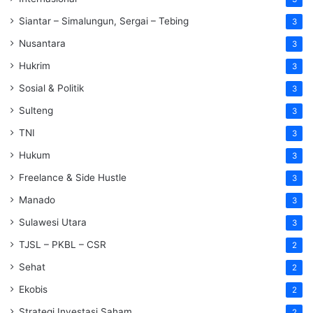
Siantar – Simalungun, Sergai – Tebing
3
Nusantara
3
Hukrim
3
Sosial & Politik
3
Sulteng
3
TNI
3
Hukum
3
Freelance & Side Hustle
3
Manado
3
Sulawesi Utara
3
TJSL – PKBL – CSR
2
Sehat
2
Ekobis
2
Strategi Investasi Saham
2