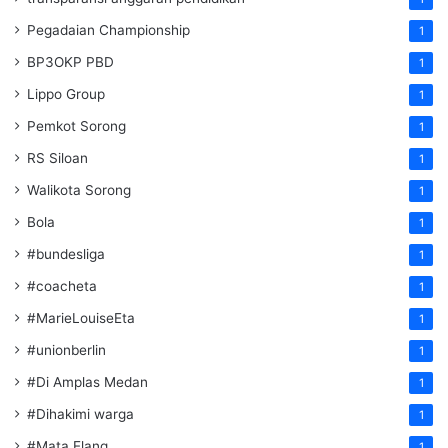
Pegadaian Championship
1
BP3OKP PBD
1
Lippo Group
1
Pemkot Sorong
1
RS Siloan
1
Walikota Sorong
1
Bola
1
#bundesliga
1
#coacheta
1
#MarieLouiseEta
1
#unionberlin
1
#Di Amplas Medan
1
#Dihakimi warga
1
#Mata Elang
1