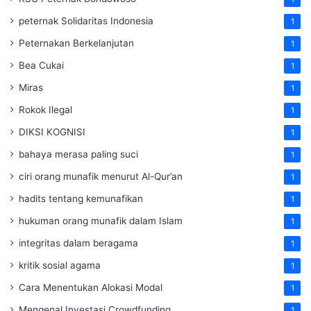
peternak Solidaritas Indonesia
1
Peternakan Berkelanjutan
1
Bea Cukai
1
Miras
1
Rokok Ilegal
1
DIKSI KOGNISI
1
bahaya merasa paling suci
1
ciri orang munafik menurut Al-Qur’an
1
hadits tentang kemunafikan
1
hukuman orang munafik dalam Islam
1
integritas dalam beragama
1
kritik sosial agama
1
Cara Menentukan Alokasi Modal
1
Mengenal Investasi Crowdfunding
1