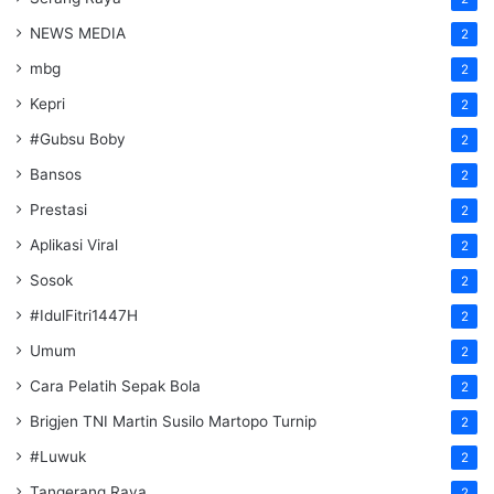
NEWS MEDIA
2
mbg
2
Kepri
2
#Gubsu Boby
2
Bansos
2
Prestasi
2
Aplikasi Viral
2
Sosok
2
#IdulFitri1447H
2
Umum
2
Cara Pelatih Sepak Bola
2
Brigjen TNI Martin Susilo Martopo Turnip
2
#Luwuk
2
Tangerang Raya
2