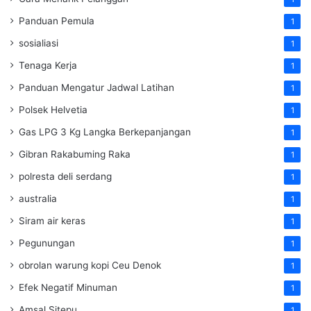
Panduan Pemula
1
sosialiasi
1
Tenaga Kerja
1
Panduan Mengatur Jadwal Latihan
1
Polsek Helvetia
1
Gas LPG 3 Kg Langka Berkepanjangan
1
Gibran Rakabuming Raka
1
polresta deli serdang
1
australia
1
Siram air keras
1
Pegunungan
1
obrolan warung kopi Ceu Denok
1
Efek Negatif Minuman
1
Amsal Sitepu
1