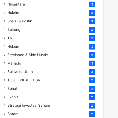
Nusantara
3
Hukrim
3
Sosial & Politik
3
Sulteng
3
TNI
3
Hukum
3
Freelance & Side Hustle
3
Manado
3
Sulawesi Utara
3
TJSL – PKBL – CSR
2
Sehat
2
Ekobis
2
Strategi Investasi Saham
2
Batam
2