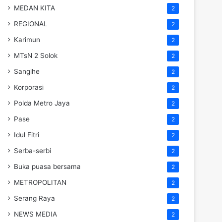
MEDAN KITA
2
REGIONAL
2
Karimun
2
MTsN 2 Solok
2
Sangihe
2
Korporasi
2
Polda Metro Jaya
2
Pase
2
Idul Fitri
2
Serba-serbi
2
Buka puasa bersama
2
METROPOLITAN
2
Serang Raya
2
NEWS MEDIA
2