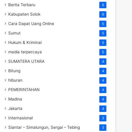
Berita Terbaru
6
Kabupaten Solok
6
Cara Dapat Uang Online
5
Sumut
5
Hukum & Kriminal
5
media terpercaya
5
SUMATERA UTARA
4
Bitung
4
hiburan
4
PEMERINTAHAN
4
Madina
4
Jakarta
4
Internasional
3
Siantar – Simalungun, Sergai – Tebing
3