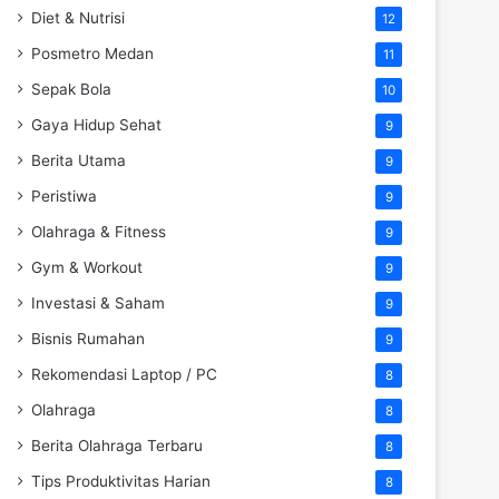
Diet & Nutrisi
12
Posmetro Medan
11
Sepak Bola
10
Gaya Hidup Sehat
9
Berita Utama
9
Peristiwa
9
Olahraga & Fitness
9
Gym & Workout
9
Investasi & Saham
9
Bisnis Rumahan
9
Rekomendasi Laptop / PC
8
Olahraga
8
Berita Olahraga Terbaru
8
Tips Produktivitas Harian
8