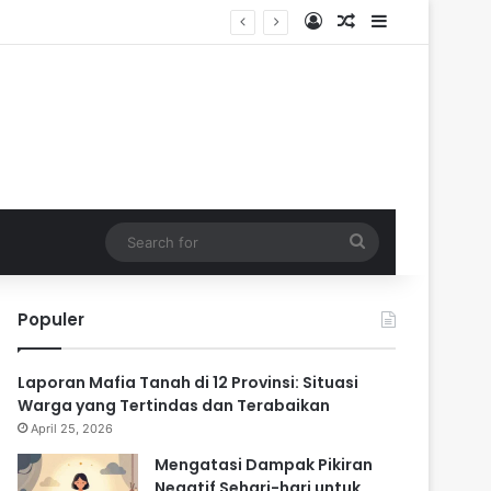
Log In
Random Article
Sidebar
ik
Search
for
Populer
Laporan Mafia Tanah di 12 Provinsi: Situasi
Warga yang Tertindas dan Terabaikan
April 25, 2026
Mengatasi Dampak Pikiran
Negatif Sehari-hari untuk