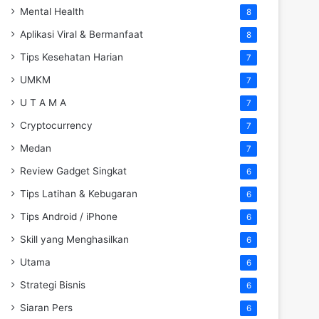
Mental Health
8
Aplikasi Viral & Bermanfaat
8
Tips Kesehatan Harian
7
UMKM
7
U T A M A
7
Cryptocurrency
7
Medan
7
Review Gadget Singkat
6
Tips Latihan & Kebugaran
6
Tips Android / iPhone
6
Skill yang Menghasilkan
6
Utama
6
Strategi Bisnis
6
Siaran Pers
6