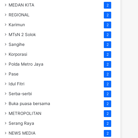
MEDAN KITA
2
REGIONAL
2
Karimun
2
MTsN 2 Solok
2
Sangihe
2
Korporasi
2
Polda Metro Jaya
2
Pase
2
Idul Fitri
2
Serba-serbi
2
Buka puasa bersama
2
METROPOLITAN
2
Serang Raya
2
NEWS MEDIA
2