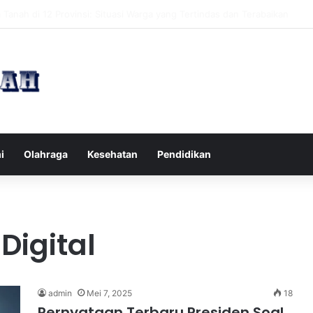
pak Pikiran Negatif Sehari-hari untuk Kesehatan Mental yang Lebih Ba
i
Olahraga
Kesehatan
Pendidikan
Digital
admin
Mei 7, 2025
18
Pernyataan Terbaru Presiden Soal