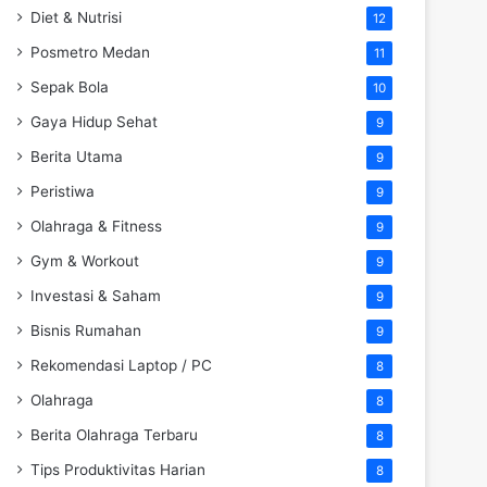
Diet & Nutrisi
12
Posmetro Medan
11
Sepak Bola
10
Gaya Hidup Sehat
9
Berita Utama
9
Peristiwa
9
Olahraga & Fitness
9
Gym & Workout
9
Investasi & Saham
9
Bisnis Rumahan
9
Rekomendasi Laptop / PC
8
Olahraga
8
Berita Olahraga Terbaru
8
Tips Produktivitas Harian
8