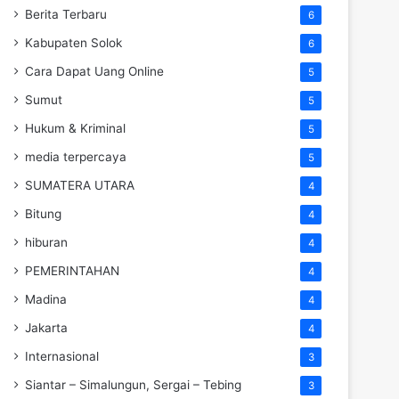
Berita Terbaru
6
Kabupaten Solok
6
Cara Dapat Uang Online
5
Sumut
5
Hukum & Kriminal
5
media terpercaya
5
SUMATERA UTARA
4
Bitung
4
hiburan
4
PEMERINTAHAN
4
Madina
4
Jakarta
4
Internasional
3
Siantar – Simalungun, Sergai – Tebing
3