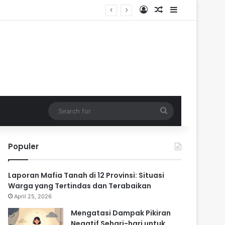
Log In
Random Article
Sidebar
ik
Search
for
Populer
Laporan Mafia Tanah di 12 Provinsi: Situasi
Warga yang Tertindas dan Terabaikan
April 25, 2026
Mengatasi Dampak Pikiran
Negatif Sehari-hari untuk