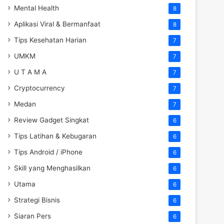
Mental Health
8
Aplikasi Viral & Bermanfaat
8
Tips Kesehatan Harian
7
UMKM
7
U T A M A
7
Cryptocurrency
7
Medan
7
Review Gadget Singkat
6
Tips Latihan & Kebugaran
6
Tips Android / iPhone
6
Skill yang Menghasilkan
6
Utama
6
Strategi Bisnis
6
Siaran Pers
6