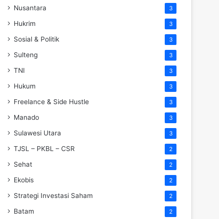
Nusantara
3
Hukrim
3
Sosial & Politik
3
Sulteng
3
TNI
3
Hukum
3
Freelance & Side Hustle
3
Manado
3
Sulawesi Utara
3
TJSL – PKBL – CSR
2
Sehat
2
Ekobis
2
Strategi Investasi Saham
2
Batam
2