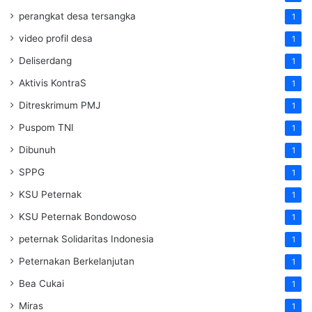
perangkat desa tersangka
1
video profil desa
1
Deliserdang
1
Aktivis KontraS
1
Ditreskrimum PMJ
1
Puspom TNI
1
Dibunuh
1
SPPG
1
KSU Peternak
1
KSU Peternak Bondowoso
1
peternak Solidaritas Indonesia
1
Peternakan Berkelanjutan
1
Bea Cukai
1
Miras
1