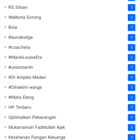
RS Siloan
1
Walikota Sorong
1
Bola
1
#bundesliga
1
#coacheta
1
#MarieLouiseEta
1
#unionberlin
1
#Di Amplas Medan
1
#Dihakimi warga
1
#Mata Elang
1
HP Terbaru
1
Optimalkan Pekarangan
1
Mukarramah Fadhlullah Ajak
1
Ketahanan Pangan Keluarga
1