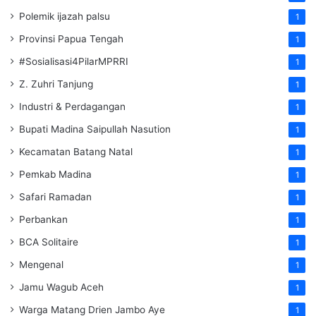
Polemik ijazah palsu
1
Provinsi Papua Tengah
1
#Sosialisasi4PilarMPRRI
1
Z. Zuhri Tanjung
1
Industri & Perdagangan
1
Bupati Madina Saipullah Nasution
1
Kecamatan Batang Natal
1
Pemkab Madina
1
Safari Ramadan
1
Perbankan
1
BCA Solitaire
1
Mengenal
1
Jamu Wagub Aceh
1
Warga Matang Drien Jambo Aye
1