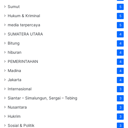
Sumut
5
Hukum & Kriminal
5
media terpercaya
5
SUMATERA UTARA
4
Bitung
4
hiburan
4
PEMERINTAHAN
4
Madina
4
Jakarta
4
Internasional
3
Siantar – Simalungun, Sergai – Tebing
3
Nusantara
3
Hukrim
3
Sosial & Politik
3