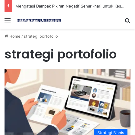
Mengatasi Dampak Pikiran Negatif Sehari-hari untuk Kesehatan Mental yang Lebih Baik
Menu
Se
Home
/
strategi portofolio
strategi portofolio
Strategi Bisnis