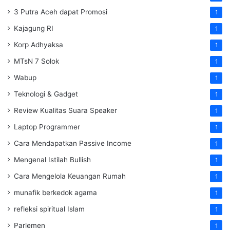
3 Putra Aceh dapat Promosi
1
Kajagung RI
1
Korp Adhyaksa
1
MTsN 7 Solok
1
Wabup
1
Teknologi & Gadget
1
Review Kualitas Suara Speaker
1
Laptop Programmer
1
Cara Mendapatkan Passive Income
1
Mengenal Istilah Bullish
1
Cara Mengelola Keuangan Rumah
1
munafik berkedok agama
1
refleksi spiritual Islam
1
Parlemen
1