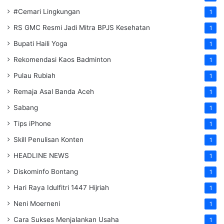
#Cemari Lingkungan
1
RS GMC Resmi Jadi Mitra BPJS Kesehatan
1
Bupati Haili Yoga
1
Rekomendasi Kaos Badminton
1
Pulau Rubiah
1
Remaja Asal Banda Aceh
1
Sabang
1
Tips iPhone
1
Skill Penulisan Konten
1
HEADLINE NEWS
1
Diskominfo Bontang
1
Hari Raya Idulfitri 1447 Hijriah
1
Neni Moerneni
1
Cara Sukses Menjalankan Usaha
1