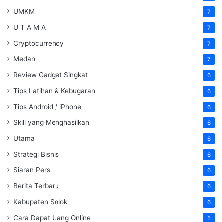
UMKM
7
U T A M A
7
Cryptocurrency
7
Medan
7
Review Gadget Singkat
6
Tips Latihan & Kebugaran
6
Tips Android / iPhone
6
Skill yang Menghasilkan
6
Utama
6
Strategi Bisnis
6
Siaran Pers
6
Berita Terbaru
6
Kabupaten Solok
6
Cara Dapat Uang Online
5