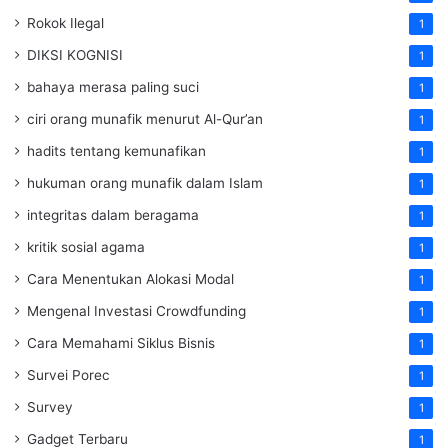
Rokok Ilegal
1
DIKSI KOGNISI
1
bahaya merasa paling suci
1
ciri orang munafik menurut Al-Qur’an
1
hadits tentang kemunafikan
1
hukuman orang munafik dalam Islam
1
integritas dalam beragama
1
kritik sosial agama
1
Cara Menentukan Alokasi Modal
1
Mengenal Investasi Crowdfunding
1
Cara Memahami Siklus Bisnis
1
Survei Porec
1
Survey
1
Gadget Terbaru
1