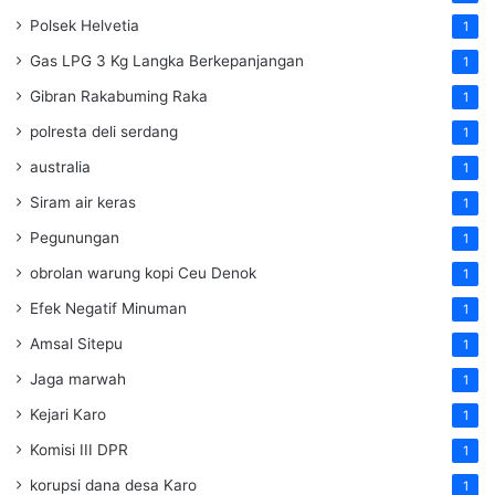
Polsek Helvetia
1
Gas LPG 3 Kg Langka Berkepanjangan
1
Gibran Rakabuming Raka
1
polresta deli serdang
1
australia
1
Siram air keras
1
Pegunungan
1
obrolan warung kopi Ceu Denok
1
Efek Negatif Minuman
1
Amsal Sitepu
1
Jaga marwah
1
Kejari Karo
1
Komisi III DPR
1
korupsi dana desa Karo
1