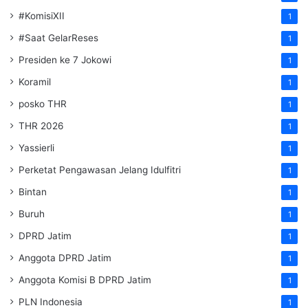
#KomisiXII
1
#Saat GelarReses
1
Presiden ke 7 Jokowi
1
Koramil
1
posko THR
1
THR 2026
1
Yassierli
1
Perketat Pengawasan Jelang Idulfitri
1
Bintan
1
Buruh
1
DPRD Jatim
1
Anggota DPRD Jatim
1
Anggota Komisi B DPRD Jatim
1
PLN Indonesia
1