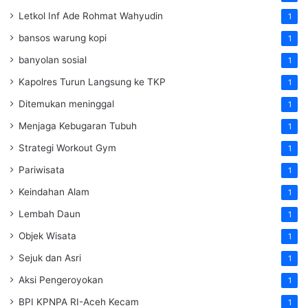
Letkol Inf Ade Rohmat Wahyudin
1
bansos warung kopi
1
banyolan sosial
1
Kapolres Turun Langsung ke TKP
1
Ditemukan meninggal
1
Menjaga Kebugaran Tubuh
1
Strategi Workout Gym
1
Pariwisata
1
Keindahan Alam
1
Lembah Daun
1
Objek Wisata
1
Sejuk dan Asri
1
Aksi Pengeroyokan
1
BPI KPNPA RI-Aceh Kecam
1