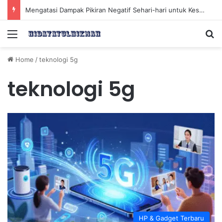
Mengatasi Dampak Pikiran Negatif Sehari-hari untuk Kesehatan Mental yang Lebih Baik
Menu
Se
Home
/
teknologi 5g
teknologi 5g
HP & Gadget Terbaru