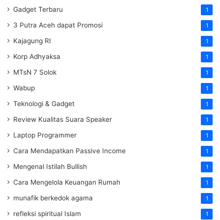
Gadget Terbaru
1
3 Putra Aceh dapat Promosi
1
Kajagung RI
1
Korp Adhyaksa
1
MTsN 7 Solok
1
Wabup
1
Teknologi & Gadget
1
Review Kualitas Suara Speaker
1
Laptop Programmer
1
Cara Mendapatkan Passive Income
1
Mengenal Istilah Bullish
1
Cara Mengelola Keuangan Rumah
1
munafik berkedok agama
1
refleksi spiritual Islam
1