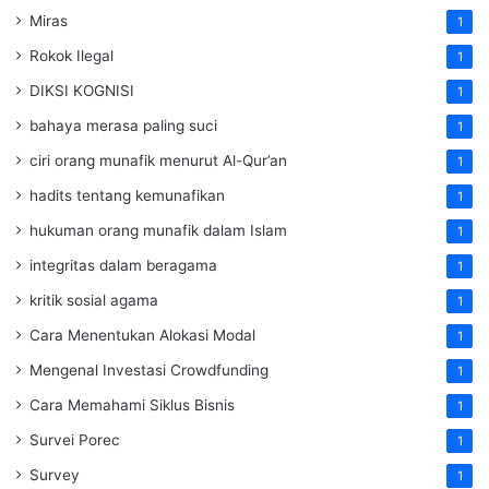
Miras
1
Rokok Ilegal
1
DIKSI KOGNISI
1
bahaya merasa paling suci
1
ciri orang munafik menurut Al-Qur’an
1
hadits tentang kemunafikan
1
hukuman orang munafik dalam Islam
1
integritas dalam beragama
1
kritik sosial agama
1
Cara Menentukan Alokasi Modal
1
Mengenal Investasi Crowdfunding
1
Cara Memahami Siklus Bisnis
1
Survei Porec
1
Survey
1