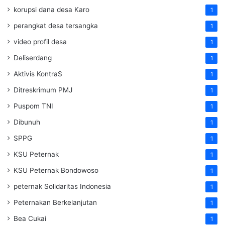
korupsi dana desa Karo
1
perangkat desa tersangka
1
video profil desa
1
Deliserdang
1
Aktivis KontraS
1
Ditreskrimum PMJ
1
Puspom TNI
1
Dibunuh
1
SPPG
1
KSU Peternak
1
KSU Peternak Bondowoso
1
peternak Solidaritas Indonesia
1
Peternakan Berkelanjutan
1
Bea Cukai
1