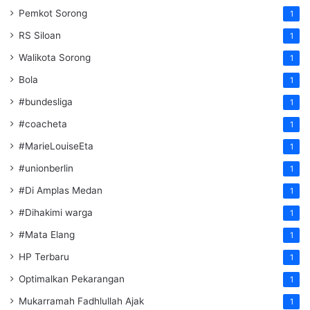
Pemkot Sorong
1
RS Siloan
1
Walikota Sorong
1
Bola
1
#bundesliga
1
#coacheta
1
#MarieLouiseEta
1
#unionberlin
1
#Di Amplas Medan
1
#Dihakimi warga
1
#Mata Elang
1
HP Terbaru
1
Optimalkan Pekarangan
1
Mukarramah Fadhlullah Ajak
1