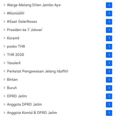
Warga Matang Drien Jambo Aye
1
#KomisiXII
1
#Saat GelarReses
1
Presiden ke 7 Jokowi
1
Koramil
1
posko THR
1
THR 2026
1
Yassierli
1
Perketat Pengawasan Jelang Idulfitri
1
Bintan
1
Buruh
1
DPRD Jatim
1
Anggota DPRD Jatim
1
Anggota Komisi B DPRD Jatim
1