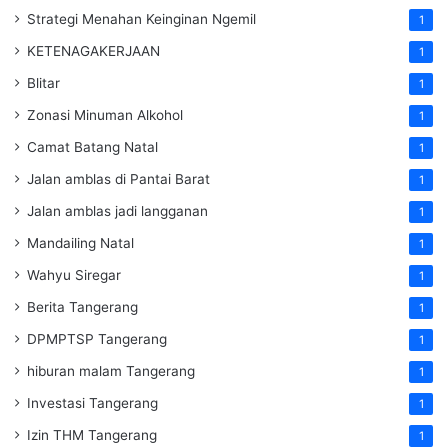
Strategi Menahan Keinginan Ngemil
1
KETENAGAKERJAAN
1
Blitar
1
Zonasi Minuman Alkohol
1
Camat Batang Natal
1
Jalan amblas di Pantai Barat
1
Jalan amblas jadi langganan
1
Mandailing Natal
1
Wahyu Siregar
1
Berita Tangerang
1
DPMPTSP Tangerang
1
hiburan malam Tangerang
1
Investasi Tangerang
1
Izin THM Tangerang
1