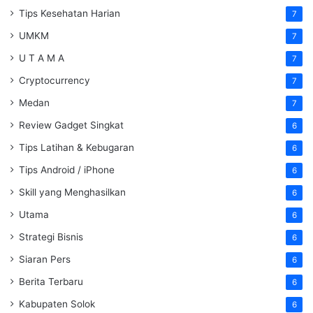
Tips Kesehatan Harian
7
UMKM
7
U T A M A
7
Cryptocurrency
7
Medan
7
Review Gadget Singkat
6
Tips Latihan & Kebugaran
6
Tips Android / iPhone
6
Skill yang Menghasilkan
6
Utama
6
Strategi Bisnis
6
Siaran Pers
6
Berita Terbaru
6
Kabupaten Solok
6