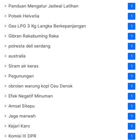
Panduan Mengatur Jadwal Latihan
1
Polsek Helvetia
1
Gas LPG 3 Kg Langka Berkepanjangan
1
Gibran Rakabuming Raka
1
polresta deli serdang
1
australia
1
Siram air keras
1
Pegunungan
1
obrolan warung kopi Ceu Denok
1
Efek Negatif Minuman
1
Amsal Sitepu
1
Jaga marwah
1
Kejari Karo
1
Komisi III DPR
1