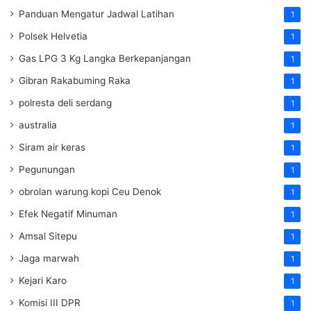
Panduan Mengatur Jadwal Latihan
1
Polsek Helvetia
1
Gas LPG 3 Kg Langka Berkepanjangan
1
Gibran Rakabuming Raka
1
polresta deli serdang
1
australia
1
Siram air keras
1
Pegunungan
1
obrolan warung kopi Ceu Denok
1
Efek Negatif Minuman
1
Amsal Sitepu
1
Jaga marwah
1
Kejari Karo
1
Komisi III DPR
1