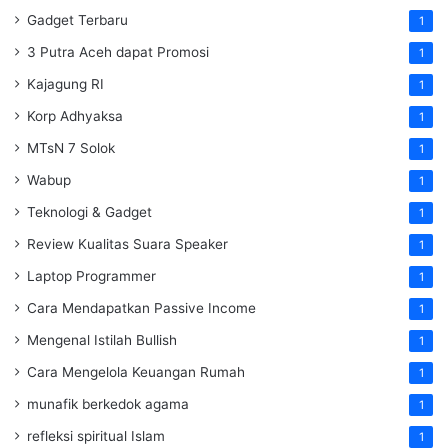
Gadget Terbaru
1
3 Putra Aceh dapat Promosi
1
Kajagung RI
1
Korp Adhyaksa
1
MTsN 7 Solok
1
Wabup
1
Teknologi & Gadget
1
Review Kualitas Suara Speaker
1
Laptop Programmer
1
Cara Mendapatkan Passive Income
1
Mengenal Istilah Bullish
1
Cara Mengelola Keuangan Rumah
1
munafik berkedok agama
1
refleksi spiritual Islam
1