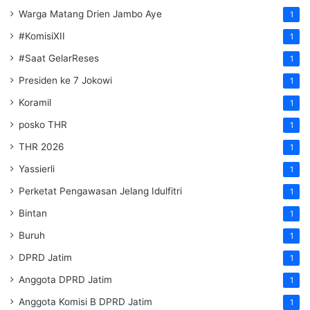
Warga Matang Drien Jambo Aye
1
#KomisiXII
1
#Saat GelarReses
1
Presiden ke 7 Jokowi
1
Koramil
1
posko THR
1
THR 2026
1
Yassierli
1
Perketat Pengawasan Jelang Idulfitri
1
Bintan
1
Buruh
1
DPRD Jatim
1
Anggota DPRD Jatim
1
Anggota Komisi B DPRD Jatim
1