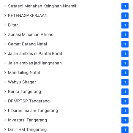
Strategi Menahan Keinginan Ngemil
1
KETENAGAKERJAAN
1
Blitar
1
Zonasi Minuman Alkohol
1
Camat Batang Natal
1
Jalan amblas di Pantai Barat
1
Jalan amblas jadi langganan
1
Mandailing Natal
1
Wahyu Siregar
1
Berita Tangerang
1
DPMPTSP Tangerang
1
hiburan malam Tangerang
1
Investasi Tangerang
1
Izin THM Tangerang
1