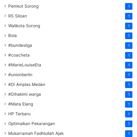
Pemkot Sorong
1
RS Siloan
1
Walikota Sorong
1
Bola
1
#bundesliga
1
#coacheta
1
#MarieLouiseEta
1
#unionberlin
1
#Di Amplas Medan
1
#Dihakimi warga
1
#Mata Elang
1
HP Terbaru
1
Optimalkan Pekarangan
1
Mukarramah Fadhlullah Ajak
1