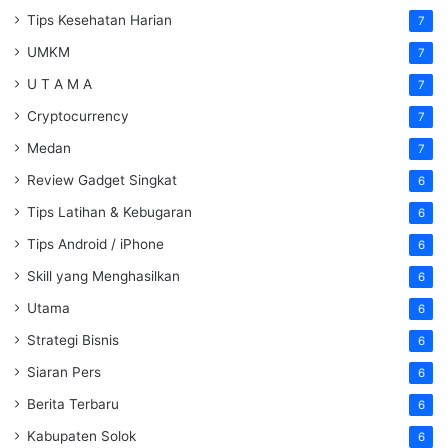
Tips Kesehatan Harian
7
UMKM
7
U T A M A
7
Cryptocurrency
7
Medan
7
Review Gadget Singkat
6
Tips Latihan & Kebugaran
6
Tips Android / iPhone
6
Skill yang Menghasilkan
6
Utama
6
Strategi Bisnis
6
Siaran Pers
6
Berita Terbaru
6
Kabupaten Solok
6