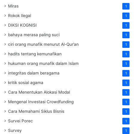
Miras
1
Rokok Ilegal
1
DIKSI KOGNISI
1
bahaya merasa paling suci
1
ciri orang munafik menurut Al-Qur’an
1
hadits tentang kemunafikan
1
hukuman orang munafik dalam Islam
1
integritas dalam beragama
1
kritik sosial agama
1
Cara Menentukan Alokasi Modal
1
Mengenal Investasi Crowdfunding
1
Cara Memahami Siklus Bisnis
1
Survei Porec
1
Survey
1