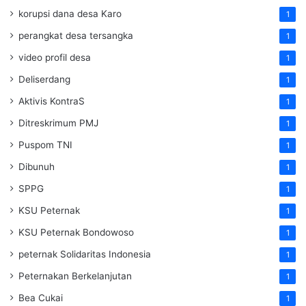
korupsi dana desa Karo
1
perangkat desa tersangka
1
video profil desa
1
Deliserdang
1
Aktivis KontraS
1
Ditreskrimum PMJ
1
Puspom TNI
1
Dibunuh
1
SPPG
1
KSU Peternak
1
KSU Peternak Bondowoso
1
peternak Solidaritas Indonesia
1
Peternakan Berkelanjutan
1
Bea Cukai
1