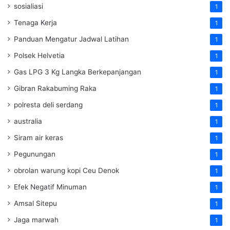
sosialiasi
1
Tenaga Kerja
1
Panduan Mengatur Jadwal Latihan
1
Polsek Helvetia
1
Gas LPG 3 Kg Langka Berkepanjangan
1
Gibran Rakabuming Raka
1
polresta deli serdang
1
australia
1
Siram air keras
1
Pegunungan
1
obrolan warung kopi Ceu Denok
1
Efek Negatif Minuman
1
Amsal Sitepu
1
Jaga marwah
1