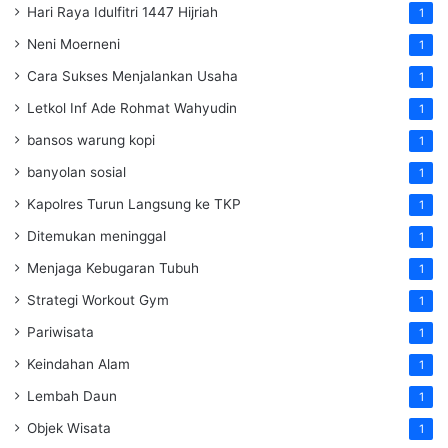
Hari Raya Idulfitri 1447 Hijriah
1
Neni Moerneni
1
Cara Sukses Menjalankan Usaha
1
Letkol Inf Ade Rohmat Wahyudin
1
bansos warung kopi
1
banyolan sosial
1
Kapolres Turun Langsung ke TKP
1
Ditemukan meninggal
1
Menjaga Kebugaran Tubuh
1
Strategi Workout Gym
1
Pariwisata
1
Keindahan Alam
1
Lembah Daun
1
Objek Wisata
1