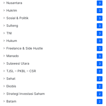
Nusantara
3
Hukrim
3
Sosial & Politik
3
Sulteng
3
TNI
3
Hukum
3
Freelance & Side Hustle
3
Manado
3
Sulawesi Utara
3
TJSL – PKBL – CSR
2
Sehat
2
Ekobis
2
Strategi Investasi Saham
2
Batam
2