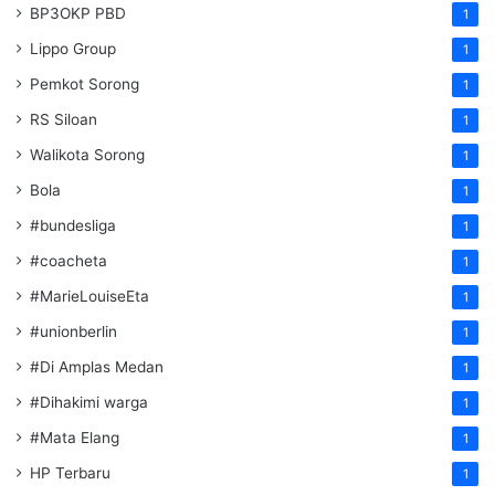
BP3OKP PBD
1
Lippo Group
1
Pemkot Sorong
1
RS Siloan
1
Walikota Sorong
1
Bola
1
#bundesliga
1
#coacheta
1
#MarieLouiseEta
1
#unionberlin
1
#Di Amplas Medan
1
#Dihakimi warga
1
#Mata Elang
1
HP Terbaru
1