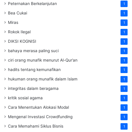
Peternakan Berkelanjutan
1
Bea Cukai
1
Miras
1
Rokok Ilegal
1
DIKSI KOGNISI
1
bahaya merasa paling suci
1
ciri orang munafik menurut Al-Qur’an
1
hadits tentang kemunafikan
1
hukuman orang munafik dalam Islam
1
integritas dalam beragama
1
kritik sosial agama
1
Cara Menentukan Alokasi Modal
1
Mengenal Investasi Crowdfunding
1
Cara Memahami Siklus Bisnis
1