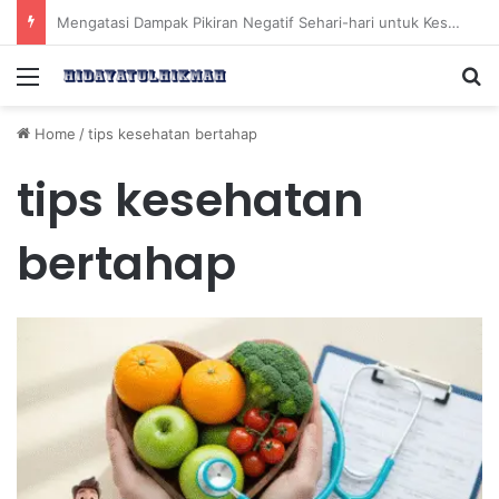
Kebiasaan Sehat Sebelum Tidur untuk Meningkatkan Kesehatan Tubuh Keesokan Harinya
Menu
Se
Home
/
tips kesehatan bertahap
tips kesehatan
bertahap