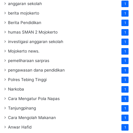
anggaran sekolah
1
berita mojokerto
1
Berita Pendidikan
1
humas SMAN 2 Mojokerto
1
investigasi anggaran sekolah
1
Mojokerto news.
1
pemeliharaan sarpras
1
pengawasan dana pendidikan
1
Polres Tebing Tinggi
1
Narkoba
1
Cara Mengatur Pola Napas
1
Tanjungpinang
1
Cara Mengolah Makanan
1
Anwar Hafid
1