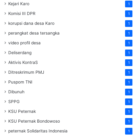
Kejari Karo
1
Komisi III DPR
1
korupsi dana desa Karo
1
perangkat desa tersangka
1
video profil desa
1
Deliserdang
1
Aktivis KontraS
1
Ditreskrimum PMJ
1
Puspom TNI
1
Dibunuh
1
SPPG
1
KSU Peternak
1
KSU Peternak Bondowoso
1
peternak Solidaritas Indonesia
1