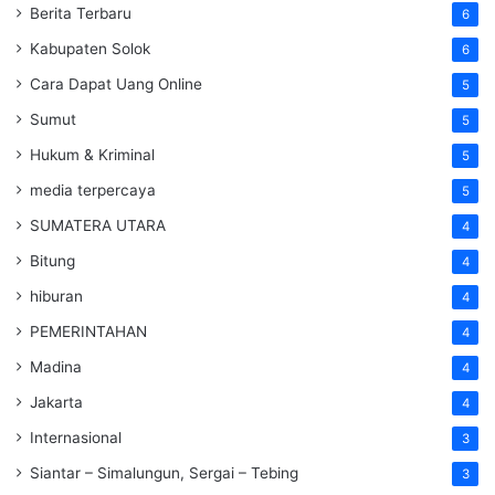
Berita Terbaru
6
Kabupaten Solok
6
Cara Dapat Uang Online
5
Sumut
5
Hukum & Kriminal
5
media terpercaya
5
SUMATERA UTARA
4
Bitung
4
hiburan
4
PEMERINTAHAN
4
Madina
4
Jakarta
4
Internasional
3
Siantar – Simalungun, Sergai – Tebing
3