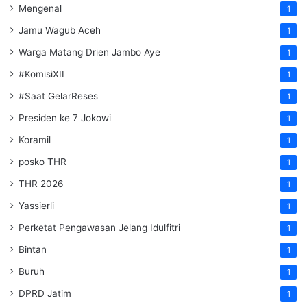
Mengenal
1
Jamu Wagub Aceh
1
Warga Matang Drien Jambo Aye
1
#KomisiXII
1
#Saat GelarReses
1
Presiden ke 7 Jokowi
1
Koramil
1
posko THR
1
THR 2026
1
Yassierli
1
Perketat Pengawasan Jelang Idulfitri
1
Bintan
1
Buruh
1
DPRD Jatim
1