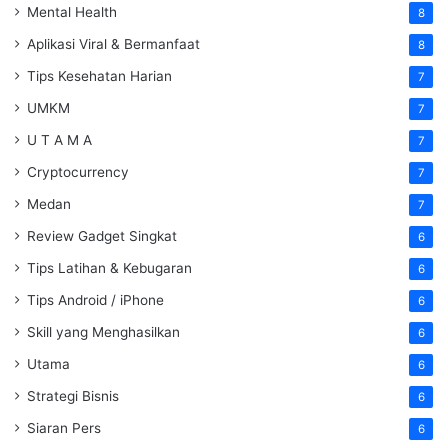
Mental Health
8
Aplikasi Viral & Bermanfaat
8
Tips Kesehatan Harian
7
UMKM
7
U T A M A
7
Cryptocurrency
7
Medan
7
Review Gadget Singkat
6
Tips Latihan & Kebugaran
6
Tips Android / iPhone
6
Skill yang Menghasilkan
6
Utama
6
Strategi Bisnis
6
Siaran Pers
6