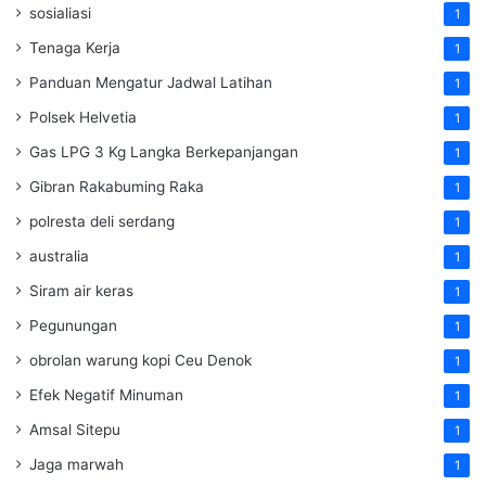
sosialiasi
1
Tenaga Kerja
1
Panduan Mengatur Jadwal Latihan
1
Polsek Helvetia
1
Gas LPG 3 Kg Langka Berkepanjangan
1
Gibran Rakabuming Raka
1
polresta deli serdang
1
australia
1
Siram air keras
1
Pegunungan
1
obrolan warung kopi Ceu Denok
1
Efek Negatif Minuman
1
Amsal Sitepu
1
Jaga marwah
1