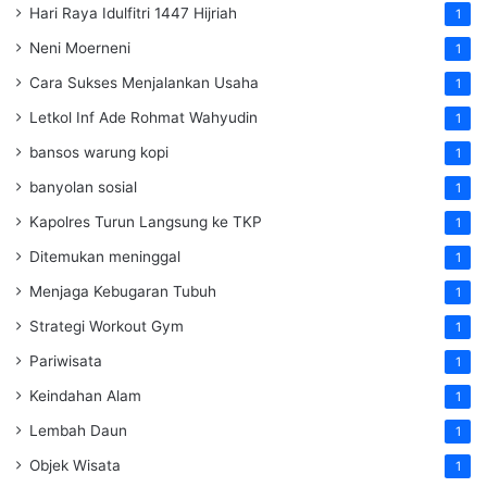
Hari Raya Idulfitri 1447 Hijriah
1
Neni Moerneni
1
Cara Sukses Menjalankan Usaha
1
Letkol Inf Ade Rohmat Wahyudin
1
bansos warung kopi
1
banyolan sosial
1
Kapolres Turun Langsung ke TKP
1
Ditemukan meninggal
1
Menjaga Kebugaran Tubuh
1
Strategi Workout Gym
1
Pariwisata
1
Keindahan Alam
1
Lembah Daun
1
Objek Wisata
1