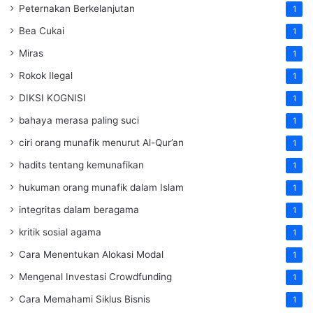
Peternakan Berkelanjutan
1
Bea Cukai
1
Miras
1
Rokok Ilegal
1
DIKSI KOGNISI
1
bahaya merasa paling suci
1
ciri orang munafik menurut Al-Qur’an
1
hadits tentang kemunafikan
1
hukuman orang munafik dalam Islam
1
integritas dalam beragama
1
kritik sosial agama
1
Cara Menentukan Alokasi Modal
1
Mengenal Investasi Crowdfunding
1
Cara Memahami Siklus Bisnis
1