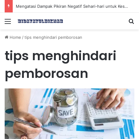
Mengatasi Dampak Pikiran Negatif Sehari-hari untuk Kesehatan Mental yang Lebih Baik
Menu
Se
Home
/
tips menghindari pemborosan
tips menghindari
pemborosan