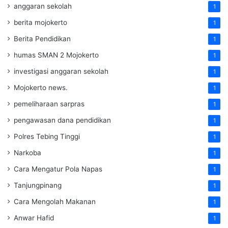
anggaran sekolah
1
berita mojokerto
1
Berita Pendidikan
1
humas SMAN 2 Mojokerto
1
investigasi anggaran sekolah
1
Mojokerto news.
1
pemeliharaan sarpras
1
pengawasan dana pendidikan
1
Polres Tebing Tinggi
1
Narkoba
1
Cara Mengatur Pola Napas
1
Tanjungpinang
1
Cara Mengolah Makanan
1
Anwar Hafid
1