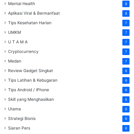
Mental Health
8
Aplikasi Viral & Bermanfaat
8
Tips Kesehatan Harian
7
UMKM
7
U T A M A
7
Cryptocurrency
7
Medan
7
Review Gadget Singkat
6
Tips Latihan & Kebugaran
6
Tips Android / iPhone
6
Skill yang Menghasilkan
6
Utama
6
Strategi Bisnis
6
Siaran Pers
6