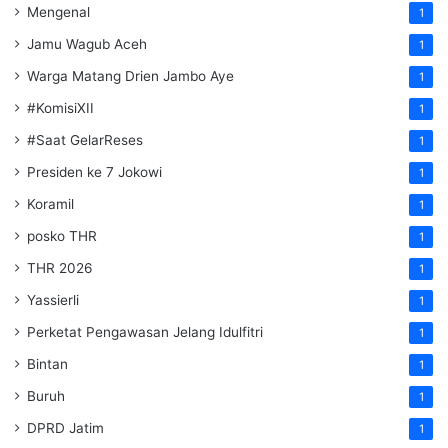
Mengenal
1
Jamu Wagub Aceh
1
Warga Matang Drien Jambo Aye
1
#KomisiXII
1
#Saat GelarReses
1
Presiden ke 7 Jokowi
1
Koramil
1
posko THR
1
THR 2026
1
Yassierli
1
Perketat Pengawasan Jelang Idulfitri
1
Bintan
1
Buruh
1
DPRD Jatim
1