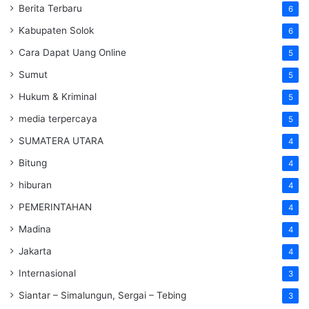
Berita Terbaru
6
Kabupaten Solok
6
Cara Dapat Uang Online
5
Sumut
5
Hukum & Kriminal
5
media terpercaya
5
SUMATERA UTARA
4
Bitung
4
hiburan
4
PEMERINTAHAN
4
Madina
4
Jakarta
4
Internasional
3
Siantar – Simalungun, Sergai – Tebing
3