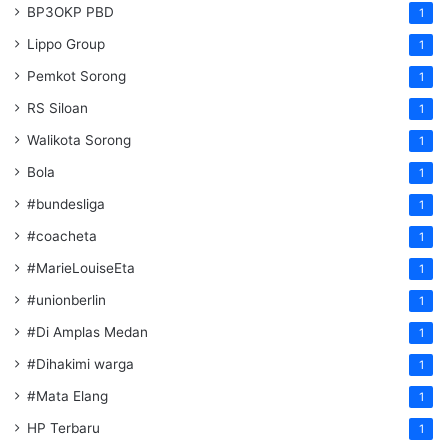
BP3OKP PBD
1
Lippo Group
1
Pemkot Sorong
1
RS Siloan
1
Walikota Sorong
1
Bola
1
#bundesliga
1
#coacheta
1
#MarieLouiseEta
1
#unionberlin
1
#Di Amplas Medan
1
#Dihakimi warga
1
#Mata Elang
1
HP Terbaru
1