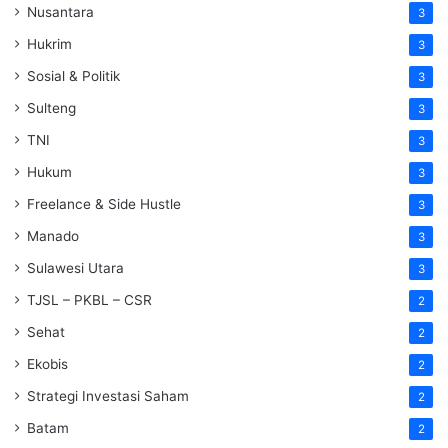
Nusantara
3
Hukrim
3
Sosial & Politik
3
Sulteng
3
TNI
3
Hukum
3
Freelance & Side Hustle
3
Manado
3
Sulawesi Utara
3
TJSL – PKBL – CSR
2
Sehat
2
Ekobis
2
Strategi Investasi Saham
2
Batam
2