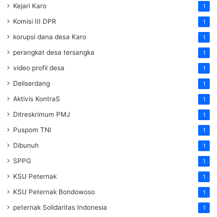
Kejari Karo
1
Komisi III DPR
1
korupsi dana desa Karo
1
perangkat desa tersangka
1
video profil desa
1
Deliserdang
1
Aktivis KontraS
1
Ditreskrimum PMJ
1
Puspom TNI
1
Dibunuh
1
SPPG
1
KSU Peternak
1
KSU Peternak Bondowoso
1
peternak Solidaritas Indonesia
1