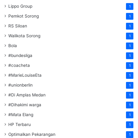
Lippo Group
1
Pemkot Sorong
1
RS Siloan
1
Walikota Sorong
1
Bola
1
#bundesliga
1
#coacheta
1
#MarieLouiseEta
1
#unionberlin
1
#Di Amplas Medan
1
#Dihakimi warga
1
#Mata Elang
1
HP Terbaru
1
Optimalkan Pekarangan
1