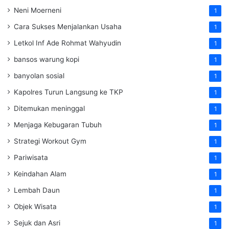
Neni Moerneni
1
Cara Sukses Menjalankan Usaha
1
Letkol Inf Ade Rohmat Wahyudin
1
bansos warung kopi
1
banyolan sosial
1
Kapolres Turun Langsung ke TKP
1
Ditemukan meninggal
1
Menjaga Kebugaran Tubuh
1
Strategi Workout Gym
1
Pariwisata
1
Keindahan Alam
1
Lembah Daun
1
Objek Wisata
1
Sejuk dan Asri
1