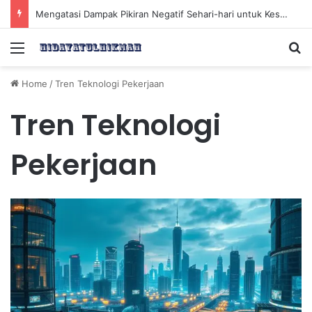
Kebiasaan Sehat Sebelum Tidur untuk Meningkatkan Kesehatan Tubuh Keesokan Harinya
Menu
Se
Home
/
Tren Teknologi Pekerjaan
Tren Teknologi
Pekerjaan