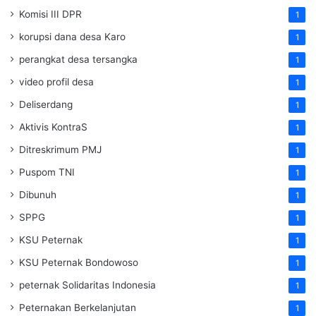
Komisi III DPR
1
korupsi dana desa Karo
1
perangkat desa tersangka
1
video profil desa
1
Deliserdang
1
Aktivis KontraS
1
Ditreskrimum PMJ
1
Puspom TNI
1
Dibunuh
1
SPPG
1
KSU Peternak
1
KSU Peternak Bondowoso
1
peternak Solidaritas Indonesia
1
Peternakan Berkelanjutan
1