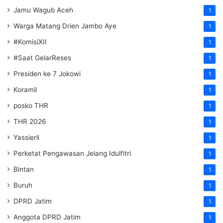
Jamu Wagub Aceh
1
Warga Matang Drien Jambo Aye
1
#KomisiXII
1
#Saat GelarReses
1
Presiden ke 7 Jokowi
1
Koramil
1
posko THR
1
THR 2026
1
Yassierli
1
Perketat Pengawasan Jelang Idulfitri
1
Bintan
1
Buruh
1
DPRD Jatim
1
Anggota DPRD Jatim
1