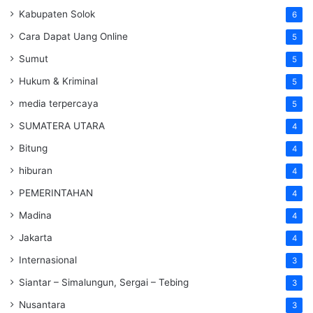
Kabupaten Solok
6
Cara Dapat Uang Online
5
Sumut
5
Hukum & Kriminal
5
media terpercaya
5
SUMATERA UTARA
4
Bitung
4
hiburan
4
PEMERINTAHAN
4
Madina
4
Jakarta
4
Internasional
3
Siantar – Simalungun, Sergai – Tebing
3
Nusantara
3