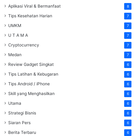
Aplikasi Viral & Bermanfaat
8
Tips Kesehatan Harian
7
UMKM
7
U T A M A
7
Cryptocurrency
7
Medan
7
Review Gadget Singkat
6
Tips Latihan & Kebugaran
6
Tips Android / iPhone
6
Skill yang Menghasilkan
6
Utama
6
Strategi Bisnis
6
Siaran Pers
6
Berita Terbaru
6