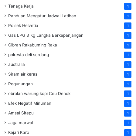
Tenaga Kerja
1
Panduan Mengatur Jadwal Latihan
1
Polsek Helvetia
1
Gas LPG 3 Kg Langka Berkepanjangan
1
Gibran Rakabuming Raka
1
polresta deli serdang
1
australia
1
Siram air keras
1
Pegunungan
1
obrolan warung kopi Ceu Denok
1
Efek Negatif Minuman
1
Amsal Sitepu
1
Jaga marwah
1
Kejari Karo
1