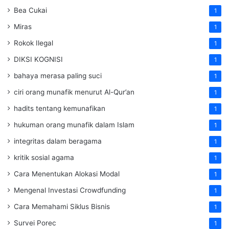
Bea Cukai
1
Miras
1
Rokok Ilegal
1
DIKSI KOGNISI
1
bahaya merasa paling suci
1
ciri orang munafik menurut Al-Qur’an
1
hadits tentang kemunafikan
1
hukuman orang munafik dalam Islam
1
integritas dalam beragama
1
kritik sosial agama
1
Cara Menentukan Alokasi Modal
1
Mengenal Investasi Crowdfunding
1
Cara Memahami Siklus Bisnis
1
Survei Porec
1