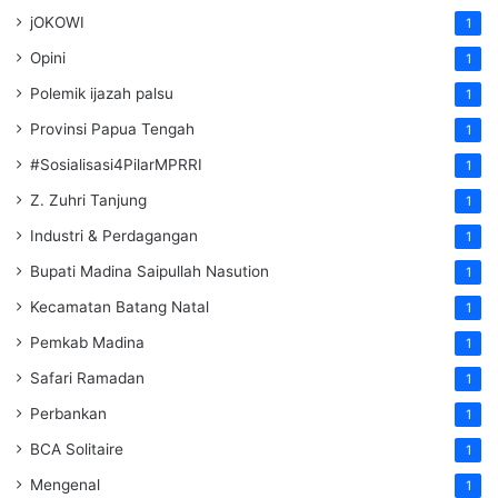
jOKOWI
1
Opini
1
Polemik ijazah palsu
1
Provinsi Papua Tengah
1
#Sosialisasi4PilarMPRRI
1
Z. Zuhri Tanjung
1
Industri & Perdagangan
1
Bupati Madina Saipullah Nasution
1
Kecamatan Batang Natal
1
Pemkab Madina
1
Safari Ramadan
1
Perbankan
1
BCA Solitaire
1
Mengenal
1