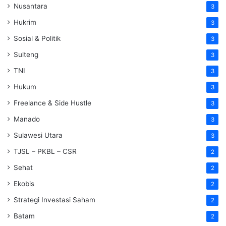
Nusantara
3
Hukrim
3
Sosial & Politik
3
Sulteng
3
TNI
3
Hukum
3
Freelance & Side Hustle
3
Manado
3
Sulawesi Utara
3
TJSL – PKBL – CSR
2
Sehat
2
Ekobis
2
Strategi Investasi Saham
2
Batam
2