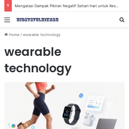
Mengatasi Dampak Pikiran Negatif Sehari-hari untuk Kesehatan Mental yang Lebih Baik
Menu
Se
Home
/
wearable technology
wearable
technology