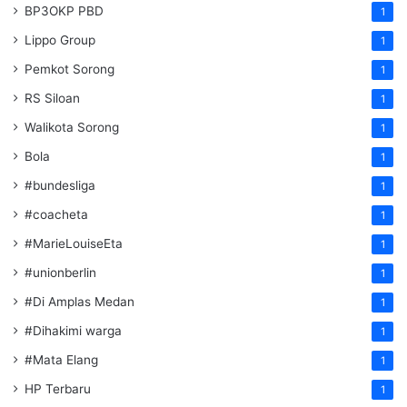
BP3OKP PBD
1
Lippo Group
1
Pemkot Sorong
1
RS Siloan
1
Walikota Sorong
1
Bola
1
#bundesliga
1
#coacheta
1
#MarieLouiseEta
1
#unionberlin
1
#Di Amplas Medan
1
#Dihakimi warga
1
#Mata Elang
1
HP Terbaru
1