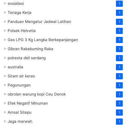
sosialiasi
1
Tenaga Kerja
1
Panduan Mengatur Jadwal Latihan
1
Polsek Helvetia
1
Gas LPG 3 Kg Langka Berkepanjangan
1
Gibran Rakabuming Raka
1
polresta deli serdang
1
australia
1
Siram air keras
1
Pegunungan
1
obrolan warung kopi Ceu Denok
1
Efek Negatif Minuman
1
Amsal Sitepu
1
Jaga marwah
1