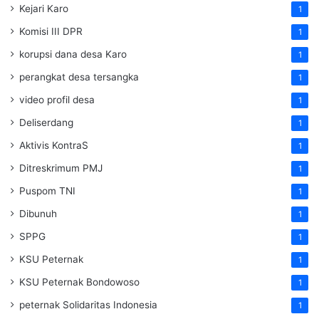
Kejari Karo
1
Komisi III DPR
1
korupsi dana desa Karo
1
perangkat desa tersangka
1
video profil desa
1
Deliserdang
1
Aktivis KontraS
1
Ditreskrimum PMJ
1
Puspom TNI
1
Dibunuh
1
SPPG
1
KSU Peternak
1
KSU Peternak Bondowoso
1
peternak Solidaritas Indonesia
1