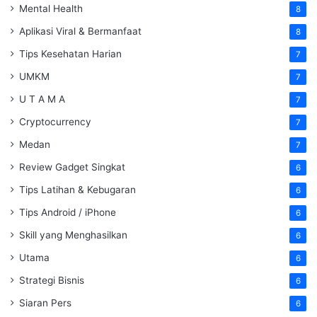
Mental Health
8
Aplikasi Viral & Bermanfaat
8
Tips Kesehatan Harian
7
UMKM
7
U T A M A
7
Cryptocurrency
7
Medan
7
Review Gadget Singkat
6
Tips Latihan & Kebugaran
6
Tips Android / iPhone
6
Skill yang Menghasilkan
6
Utama
6
Strategi Bisnis
6
Siaran Pers
6