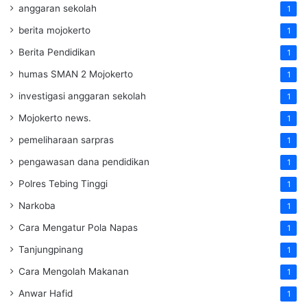
anggaran sekolah
1
berita mojokerto
1
Berita Pendidikan
1
humas SMAN 2 Mojokerto
1
investigasi anggaran sekolah
1
Mojokerto news.
1
pemeliharaan sarpras
1
pengawasan dana pendidikan
1
Polres Tebing Tinggi
1
Narkoba
1
Cara Mengatur Pola Napas
1
Tanjungpinang
1
Cara Mengolah Makanan
1
Anwar Hafid
1