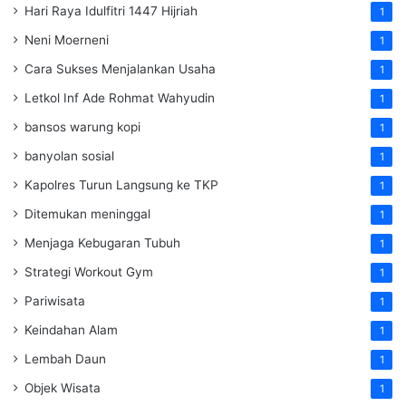
Hari Raya Idulfitri 1447 Hijriah
1
Neni Moerneni
1
Cara Sukses Menjalankan Usaha
1
Letkol Inf Ade Rohmat Wahyudin
1
bansos warung kopi
1
banyolan sosial
1
Kapolres Turun Langsung ke TKP
1
Ditemukan meninggal
1
Menjaga Kebugaran Tubuh
1
Strategi Workout Gym
1
Pariwisata
1
Keindahan Alam
1
Lembah Daun
1
Objek Wisata
1