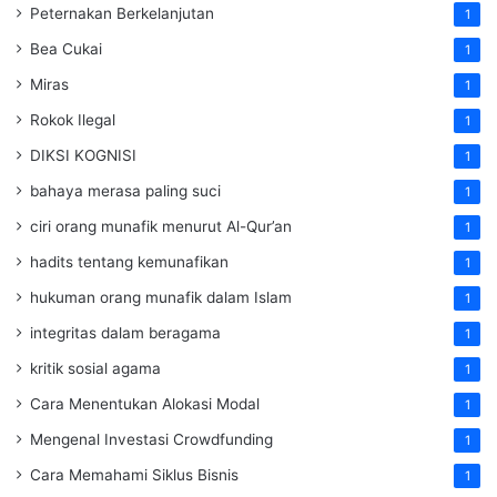
Peternakan Berkelanjutan
1
Bea Cukai
1
Miras
1
Rokok Ilegal
1
DIKSI KOGNISI
1
bahaya merasa paling suci
1
ciri orang munafik menurut Al-Qur’an
1
hadits tentang kemunafikan
1
hukuman orang munafik dalam Islam
1
integritas dalam beragama
1
kritik sosial agama
1
Cara Menentukan Alokasi Modal
1
Mengenal Investasi Crowdfunding
1
Cara Memahami Siklus Bisnis
1