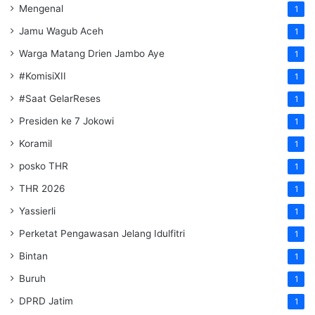
Mengenal
1
Jamu Wagub Aceh
1
Warga Matang Drien Jambo Aye
1
#KomisiXII
1
#Saat GelarReses
1
Presiden ke 7 Jokowi
1
Koramil
1
posko THR
1
THR 2026
1
Yassierli
1
Perketat Pengawasan Jelang Idulfitri
1
Bintan
1
Buruh
1
DPRD Jatim
1