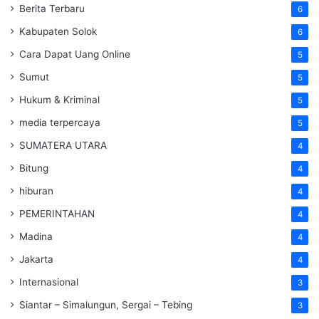
Berita Terbaru
6
Kabupaten Solok
6
Cara Dapat Uang Online
5
Sumut
5
Hukum & Kriminal
5
media terpercaya
5
SUMATERA UTARA
4
Bitung
4
hiburan
4
PEMERINTAHAN
4
Madina
4
Jakarta
4
Internasional
3
Siantar – Simalungun, Sergai – Tebing
3