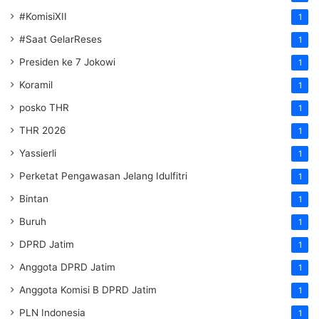
#KomisiXII
1
#Saat GelarReses
1
Presiden ke 7 Jokowi
1
Koramil
1
posko THR
1
THR 2026
1
Yassierli
1
Perketat Pengawasan Jelang Idulfitri
1
Bintan
1
Buruh
1
DPRD Jatim
1
Anggota DPRD Jatim
1
Anggota Komisi B DPRD Jatim
1
PLN Indonesia
1