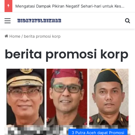
Mengatasi Dampak Pikiran Negatif Sehari-hari untuk Kesehatan Mental yang Lebih Baik
Menu
Se
Home
/
berita promosi korp
berita promosi korp
3 Putra Aceh dapat Promosi