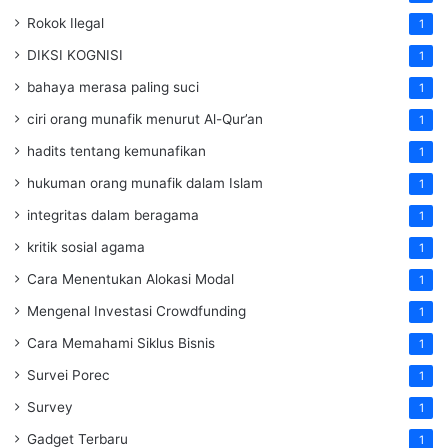
Rokok Ilegal
1
DIKSI KOGNISI
1
bahaya merasa paling suci
1
ciri orang munafik menurut Al-Qur’an
1
hadits tentang kemunafikan
1
hukuman orang munafik dalam Islam
1
integritas dalam beragama
1
kritik sosial agama
1
Cara Menentukan Alokasi Modal
1
Mengenal Investasi Crowdfunding
1
Cara Memahami Siklus Bisnis
1
Survei Porec
1
Survey
1
Gadget Terbaru
1