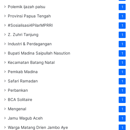
Polemik ijazah palsu
1
Provinsi Papua Tengah
1
#Sosialisasi4PilarMPRRI
1
Z. Zuhri Tanjung
1
Industri & Perdagangan
1
Bupati Madina Saipullah Nasution
1
Kecamatan Batang Natal
1
Pemkab Madina
1
Safari Ramadan
1
Perbankan
1
BCA Solitaire
1
Mengenal
1
Jamu Wagub Aceh
1
Warga Matang Drien Jambo Aye
1