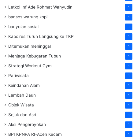
Letkol Inf Ade Rohmat Wahyudin
1
bansos warung kopi
1
banyolan sosial
1
Kapolres Turun Langsung ke TKP
1
Ditemukan meninggal
1
Menjaga Kebugaran Tubuh
1
Strategi Workout Gym
1
Pariwisata
1
Keindahan Alam
1
Lembah Daun
1
Objek Wisata
1
Sejuk dan Asri
1
Aksi Pengeroyokan
1
BPI KPNPA RI-Aceh Kecam
1