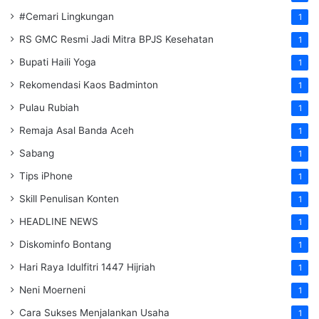
#Cemari Lingkungan
1
RS GMC Resmi Jadi Mitra BPJS Kesehatan
1
Bupati Haili Yoga
1
Rekomendasi Kaos Badminton
1
Pulau Rubiah
1
Remaja Asal Banda Aceh
1
Sabang
1
Tips iPhone
1
Skill Penulisan Konten
1
HEADLINE NEWS
1
Diskominfo Bontang
1
Hari Raya Idulfitri 1447 Hijriah
1
Neni Moerneni
1
Cara Sukses Menjalankan Usaha
1