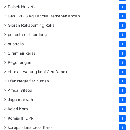
Polsek Helvetia
1
Gas LPG 3 Kg Langka Berkepanjangan
1
Gibran Rakabuming Raka
1
polresta deli serdang
1
australia
1
Siram air keras
1
Pegunungan
1
obrolan warung kopi Ceu Denok
1
Efek Negatif Minuman
1
Amsal Sitepu
1
Jaga marwah
1
Kejari Karo
1
Komisi III DPR
1
korupsi dana desa Karo
1