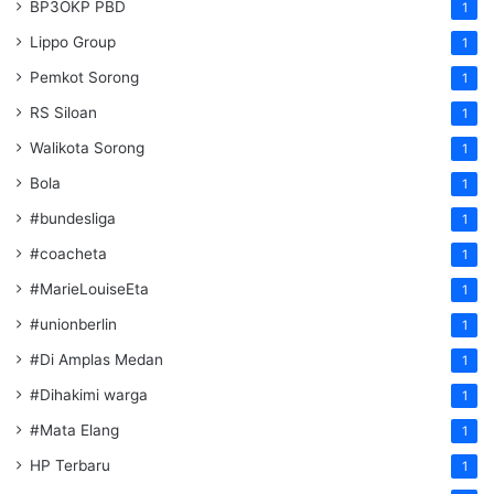
BP3OKP PBD
1
Lippo Group
1
Pemkot Sorong
1
RS Siloan
1
Walikota Sorong
1
Bola
1
#bundesliga
1
#coacheta
1
#MarieLouiseEta
1
#unionberlin
1
#Di Amplas Medan
1
#Dihakimi warga
1
#Mata Elang
1
HP Terbaru
1