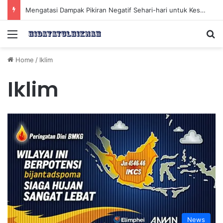
Mengatasi Dampak Pikiran Negatif Sehari-hari untuk Kesehatan Mental yang Lebih Baik
Menu
Se
Home
/
Iklim
Iklim
News