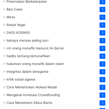
Peternakan Berkelanjutan
1
Bea Cukai
1
Miras
1
Rokok Ilegal
1
DIKSI KOGNISI
1
bahaya merasa paling suci
1
ciri orang munafik menurut Al-Qur’an
1
hadits tentang kemunafikan
1
hukuman orang munafik dalam Islam
1
integritas dalam beragama
1
kritik sosial agama
1
Cara Menentukan Alokasi Modal
1
Mengenal Investasi Crowdfunding
1
Cara Memahami Siklus Bisnis
1