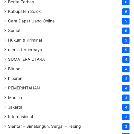
Berita Terbaru
6
Kabupaten Solok
6
Cara Dapat Uang Online
5
Sumut
5
Hukum & Kriminal
5
media terpercaya
5
SUMATERA UTARA
4
Bitung
4
hiburan
4
PEMERINTAHAN
4
Madina
4
Jakarta
4
Internasional
3
Siantar – Simalungun, Sergai – Tebing
3