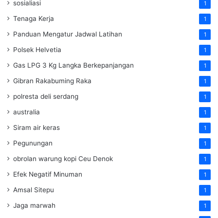
sosialiasi
1
Tenaga Kerja
1
Panduan Mengatur Jadwal Latihan
1
Polsek Helvetia
1
Gas LPG 3 Kg Langka Berkepanjangan
1
Gibran Rakabuming Raka
1
polresta deli serdang
1
australia
1
Siram air keras
1
Pegunungan
1
obrolan warung kopi Ceu Denok
1
Efek Negatif Minuman
1
Amsal Sitepu
1
Jaga marwah
1