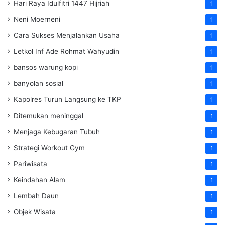
Hari Raya Idulfitri 1447 Hijriah
1
Neni Moerneni
1
Cara Sukses Menjalankan Usaha
1
Letkol Inf Ade Rohmat Wahyudin
1
bansos warung kopi
1
banyolan sosial
1
Kapolres Turun Langsung ke TKP
1
Ditemukan meninggal
1
Menjaga Kebugaran Tubuh
1
Strategi Workout Gym
1
Pariwisata
1
Keindahan Alam
1
Lembah Daun
1
Objek Wisata
1