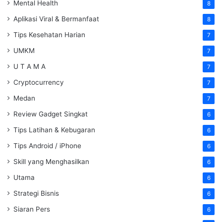
Mental Health
8
Aplikasi Viral & Bermanfaat
8
Tips Kesehatan Harian
7
UMKM
7
U T A M A
7
Cryptocurrency
7
Medan
7
Review Gadget Singkat
6
Tips Latihan & Kebugaran
6
Tips Android / iPhone
6
Skill yang Menghasilkan
6
Utama
6
Strategi Bisnis
6
Siaran Pers
6