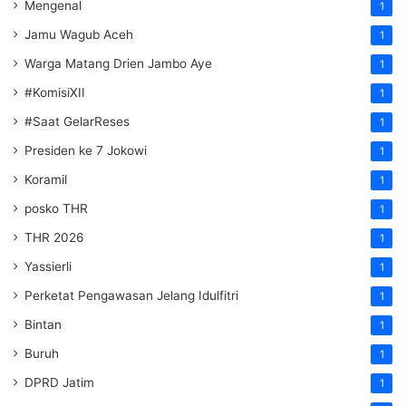
Mengenal
1
Jamu Wagub Aceh
1
Warga Matang Drien Jambo Aye
1
#KomisiXII
1
#Saat GelarReses
1
Presiden ke 7 Jokowi
1
Koramil
1
posko THR
1
THR 2026
1
Yassierli
1
Perketat Pengawasan Jelang Idulfitri
1
Bintan
1
Buruh
1
DPRD Jatim
1