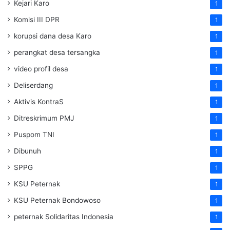
Kejari Karo
1
Komisi III DPR
1
korupsi dana desa Karo
1
perangkat desa tersangka
1
video profil desa
1
Deliserdang
1
Aktivis KontraS
1
Ditreskrimum PMJ
1
Puspom TNI
1
Dibunuh
1
SPPG
1
KSU Peternak
1
KSU Peternak Bondowoso
1
peternak Solidaritas Indonesia
1