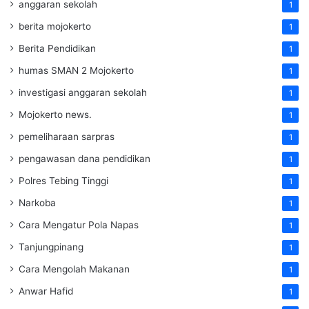
anggaran sekolah
1
berita mojokerto
1
Berita Pendidikan
1
humas SMAN 2 Mojokerto
1
investigasi anggaran sekolah
1
Mojokerto news.
1
pemeliharaan sarpras
1
pengawasan dana pendidikan
1
Polres Tebing Tinggi
1
Narkoba
1
Cara Mengatur Pola Napas
1
Tanjungpinang
1
Cara Mengolah Makanan
1
Anwar Hafid
1