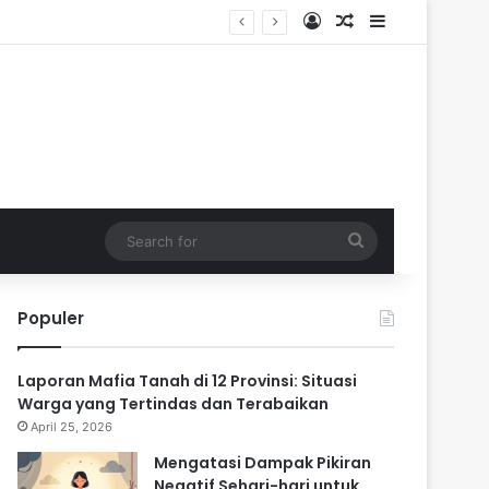
Log In
Random Article
Sidebar
ik
Search
for
Populer
Laporan Mafia Tanah di 12 Provinsi: Situasi
Warga yang Tertindas dan Terabaikan
April 25, 2026
Mengatasi Dampak Pikiran
Negatif Sehari-hari untuk