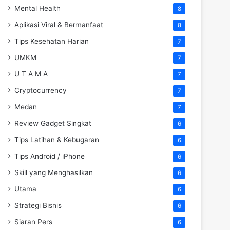
Mental Health
8
Aplikasi Viral & Bermanfaat
8
Tips Kesehatan Harian
7
UMKM
7
U T A M A
7
Cryptocurrency
7
Medan
7
Review Gadget Singkat
6
Tips Latihan & Kebugaran
6
Tips Android / iPhone
6
Skill yang Menghasilkan
6
Utama
6
Strategi Bisnis
6
Siaran Pers
6