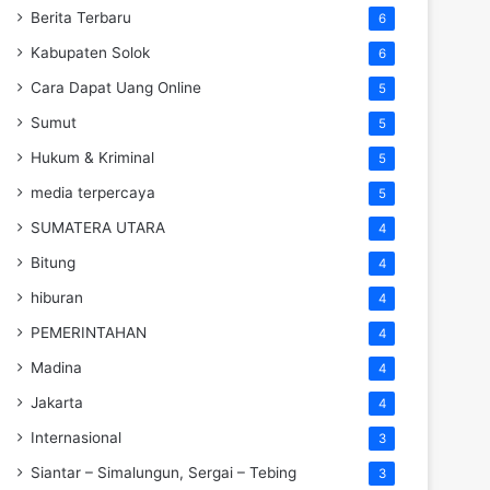
Berita Terbaru
6
Kabupaten Solok
6
Cara Dapat Uang Online
5
Sumut
5
Hukum & Kriminal
5
media terpercaya
5
SUMATERA UTARA
4
Bitung
4
hiburan
4
PEMERINTAHAN
4
Madina
4
Jakarta
4
Internasional
3
Siantar – Simalungun, Sergai – Tebing
3