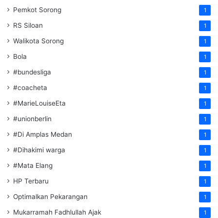
Pemkot Sorong
1
RS Siloan
1
Walikota Sorong
1
Bola
1
#bundesliga
1
#coacheta
1
#MarieLouiseEta
1
#unionberlin
1
#Di Amplas Medan
1
#Dihakimi warga
1
#Mata Elang
1
HP Terbaru
1
Optimalkan Pekarangan
1
Mukarramah Fadhlullah Ajak
1