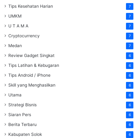
Tips Kesehatan Harian
7
UMKM
7
U T A M A
7
Cryptocurrency
7
Medan
7
Review Gadget Singkat
6
Tips Latihan & Kebugaran
6
Tips Android / iPhone
6
Skill yang Menghasilkan
6
Utama
6
Strategi Bisnis
6
Siaran Pers
6
Berita Terbaru
6
Kabupaten Solok
6