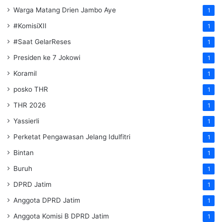
Warga Matang Drien Jambo Aye
1
#KomisiXII
1
#Saat GelarReses
1
Presiden ke 7 Jokowi
1
Koramil
1
posko THR
1
THR 2026
1
Yassierli
1
Perketat Pengawasan Jelang Idulfitri
1
Bintan
1
Buruh
1
DPRD Jatim
1
Anggota DPRD Jatim
1
Anggota Komisi B DPRD Jatim
1