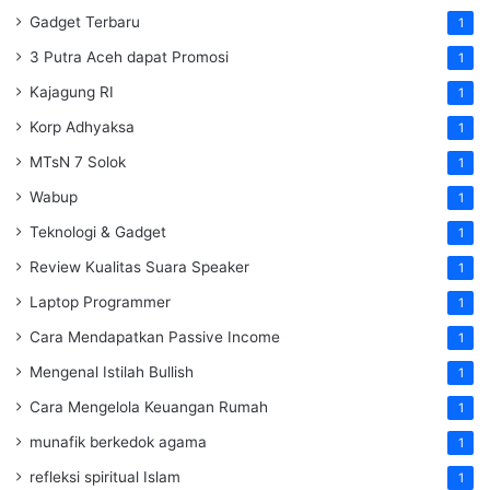
Gadget Terbaru
1
3 Putra Aceh dapat Promosi
1
Kajagung RI
1
Korp Adhyaksa
1
MTsN 7 Solok
1
Wabup
1
Teknologi & Gadget
1
Review Kualitas Suara Speaker
1
Laptop Programmer
1
Cara Mendapatkan Passive Income
1
Mengenal Istilah Bullish
1
Cara Mengelola Keuangan Rumah
1
munafik berkedok agama
1
refleksi spiritual Islam
1