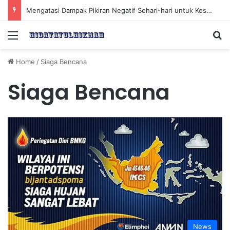
Mengatasi Dampak Pikiran Negatif Sehari-hari untuk Kesehatan Mental yang Lebih Baik
Menu
Se
Home
/
Siaga Bencana
Siaga Bencana
News