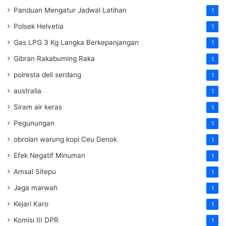
Panduan Mengatur Jadwal Latihan
1
Polsek Helvetia
1
Gas LPG 3 Kg Langka Berkepanjangan
1
Gibran Rakabuming Raka
1
polresta deli serdang
1
australia
1
Siram air keras
1
Pegunungan
1
obrolan warung kopi Ceu Denok
1
Efek Negatif Minuman
1
Amsal Sitepu
1
Jaga marwah
1
Kejari Karo
1
Komisi III DPR
1