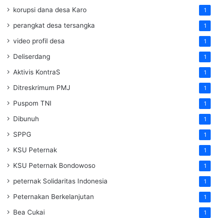
korupsi dana desa Karo
1
perangkat desa tersangka
1
video profil desa
1
Deliserdang
1
Aktivis KontraS
1
Ditreskrimum PMJ
1
Puspom TNI
1
Dibunuh
1
SPPG
1
KSU Peternak
1
KSU Peternak Bondowoso
1
peternak Solidaritas Indonesia
1
Peternakan Berkelanjutan
1
Bea Cukai
1