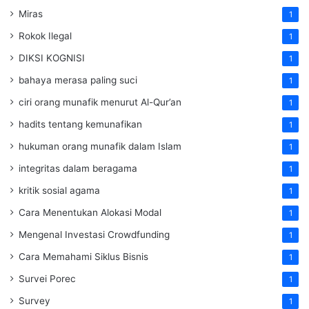
Miras
1
Rokok Ilegal
1
DIKSI KOGNISI
1
bahaya merasa paling suci
1
ciri orang munafik menurut Al-Qur’an
1
hadits tentang kemunafikan
1
hukuman orang munafik dalam Islam
1
integritas dalam beragama
1
kritik sosial agama
1
Cara Menentukan Alokasi Modal
1
Mengenal Investasi Crowdfunding
1
Cara Memahami Siklus Bisnis
1
Survei Porec
1
Survey
1