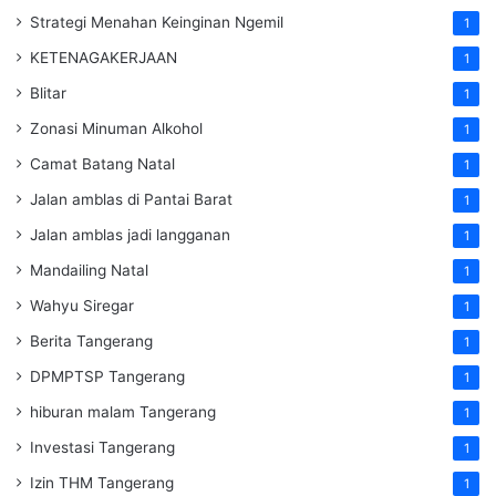
Strategi Menahan Keinginan Ngemil
1
KETENAGAKERJAAN
1
Blitar
1
Zonasi Minuman Alkohol
1
Camat Batang Natal
1
Jalan amblas di Pantai Barat
1
Jalan amblas jadi langganan
1
Mandailing Natal
1
Wahyu Siregar
1
Berita Tangerang
1
DPMPTSP Tangerang
1
hiburan malam Tangerang
1
Investasi Tangerang
1
Izin THM Tangerang
1