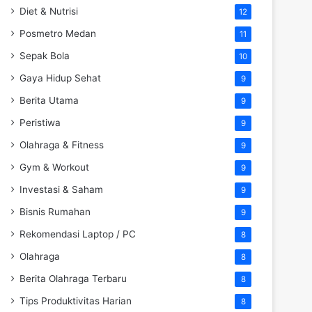
Diet & Nutrisi
12
Posmetro Medan
11
Sepak Bola
10
Gaya Hidup Sehat
9
Berita Utama
9
Peristiwa
9
Olahraga & Fitness
9
Gym & Workout
9
Investasi & Saham
9
Bisnis Rumahan
9
Rekomendasi Laptop / PC
8
Olahraga
8
Berita Olahraga Terbaru
8
Tips Produktivitas Harian
8