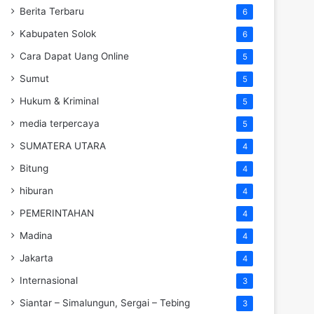
Berita Terbaru
6
Kabupaten Solok
6
Cara Dapat Uang Online
5
Sumut
5
Hukum & Kriminal
5
media terpercaya
5
SUMATERA UTARA
4
Bitung
4
hiburan
4
PEMERINTAHAN
4
Madina
4
Jakarta
4
Internasional
3
Siantar – Simalungun, Sergai – Tebing
3