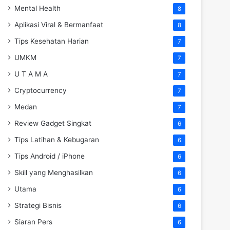
Mental Health
8
Aplikasi Viral & Bermanfaat
8
Tips Kesehatan Harian
7
UMKM
7
U T A M A
7
Cryptocurrency
7
Medan
7
Review Gadget Singkat
6
Tips Latihan & Kebugaran
6
Tips Android / iPhone
6
Skill yang Menghasilkan
6
Utama
6
Strategi Bisnis
6
Siaran Pers
6