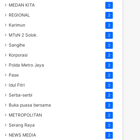
MEDAN KITA
2
REGIONAL
2
Karimun
2
MTsN 2 Solok
2
Sangihe
2
Korporasi
2
Polda Metro Jaya
2
Pase
2
Idul Fitri
2
Serba-serbi
2
Buka puasa bersama
2
METROPOLITAN
2
Serang Raya
2
NEWS MEDIA
2