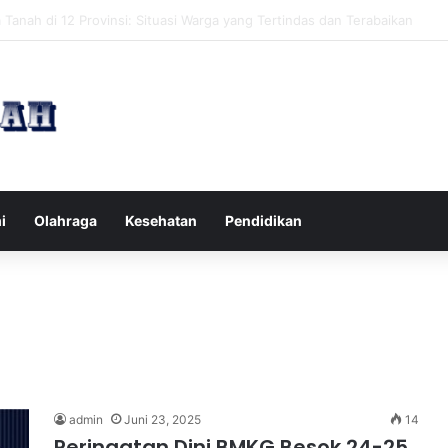
pak Pikiran Negatif Sehari-hari untuk Kesehatan Mental yang Lebih Ba
i
Olahraga
Kesehatan
Pendidikan
admin
Juni 23, 2025
14
Peringatan Dini BMKG Besok 24-25