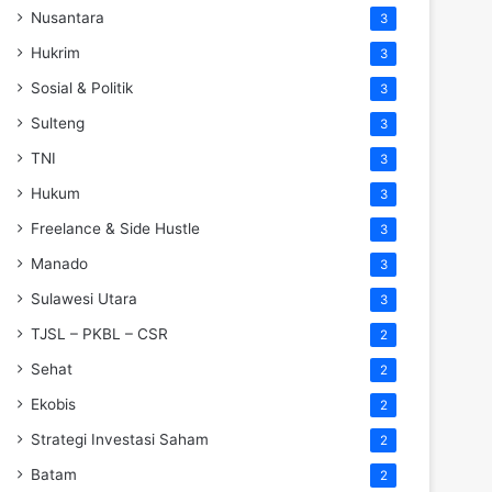
Nusantara
3
Hukrim
3
Sosial & Politik
3
Sulteng
3
TNI
3
Hukum
3
Freelance & Side Hustle
3
Manado
3
Sulawesi Utara
3
TJSL – PKBL – CSR
2
Sehat
2
Ekobis
2
Strategi Investasi Saham
2
Batam
2