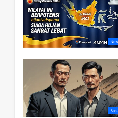
New
Sosi