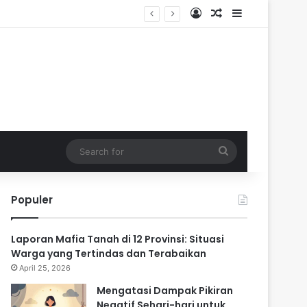
Log In
Random Article
Sidebar
ik
Search
for
Populer
Laporan Mafia Tanah di 12 Provinsi: Situasi
Warga yang Tertindas dan Terabaikan
April 25, 2026
Mengatasi Dampak Pikiran
Negatif Sehari-hari untuk