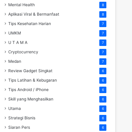
Mental Health
8
Aplikasi Viral & Bermanfaat
8
Tips Kesehatan Harian
7
UMKM
7
U T A M A
7
Cryptocurrency
7
Medan
7
Review Gadget Singkat
6
Tips Latihan & Kebugaran
6
Tips Android / iPhone
6
Skill yang Menghasilkan
6
Utama
6
Strategi Bisnis
6
Siaran Pers
6