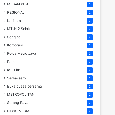
MEDAN KITA
2
REGIONAL
2
Karimun
2
MTsN 2 Solok
2
Sangihe
2
Korporasi
2
Polda Metro Jaya
2
Pase
2
Idul Fitri
2
Serba-serbi
2
Buka puasa bersama
2
METROPOLITAN
2
Serang Raya
2
NEWS MEDIA
2