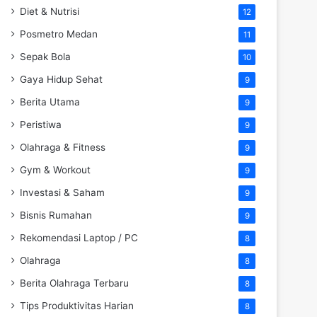
Diet & Nutrisi
12
Posmetro Medan
11
Sepak Bola
10
Gaya Hidup Sehat
9
Berita Utama
9
Peristiwa
9
Olahraga & Fitness
9
Gym & Workout
9
Investasi & Saham
9
Bisnis Rumahan
9
Rekomendasi Laptop / PC
8
Olahraga
8
Berita Olahraga Terbaru
8
Tips Produktivitas Harian
8