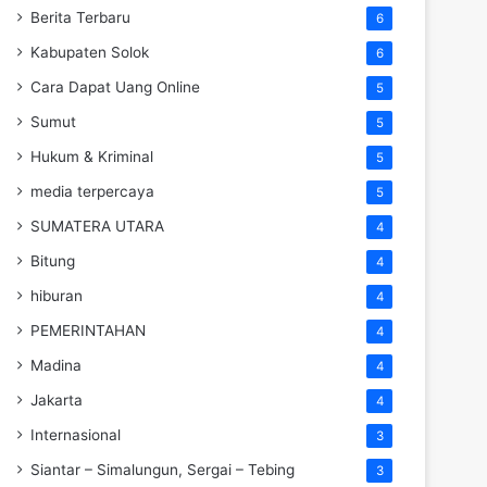
Berita Terbaru
6
Kabupaten Solok
6
Cara Dapat Uang Online
5
Sumut
5
Hukum & Kriminal
5
media terpercaya
5
SUMATERA UTARA
4
Bitung
4
hiburan
4
PEMERINTAHAN
4
Madina
4
Jakarta
4
Internasional
3
Siantar – Simalungun, Sergai – Tebing
3