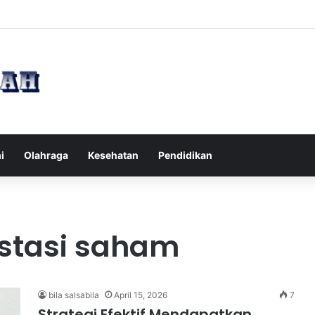
ampak Pikiran Negatif Sehari-hari untuk Kesehatan Mental yang Lebih B
i
Olahraga
Kesehatan
Pendidikan
stasi saham
bila salsabila
April 15, 2026
7
Strategi Efektif Mendapatkan