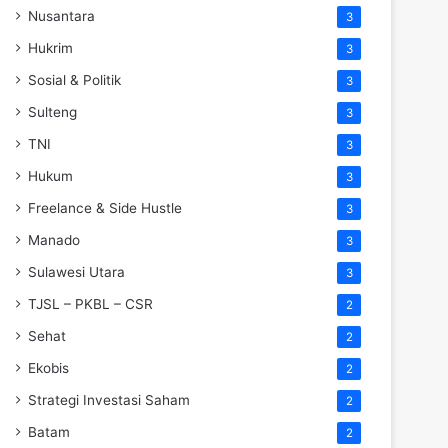
Nusantara
3
Hukrim
3
Sosial & Politik
3
Sulteng
3
TNI
3
Hukum
3
Freelance & Side Hustle
3
Manado
3
Sulawesi Utara
3
TJSL – PKBL – CSR
2
Sehat
2
Ekobis
2
Strategi Investasi Saham
2
Batam
2