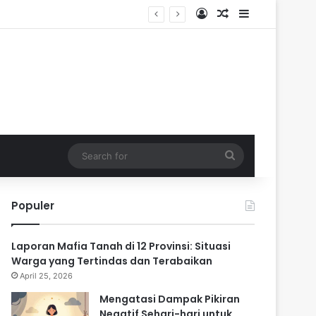
Log In
Random Article
Sidebar
aik
Search
for
Populer
Laporan Mafia Tanah di 12 Provinsi: Situasi
Warga yang Tertindas dan Terabaikan
April 25, 2026
Mengatasi Dampak Pikiran
Negatif Sehari-hari untuk