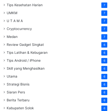
Tips Kesehatan Harian
7
UMKM
7
U T A M A
7
Cryptocurrency
7
Medan
7
Review Gadget Singkat
6
Tips Latihan & Kebugaran
6
Tips Android / iPhone
6
Skill yang Menghasilkan
6
Utama
6
Strategi Bisnis
6
Siaran Pers
6
Berita Terbaru
6
Kabupaten Solok
6