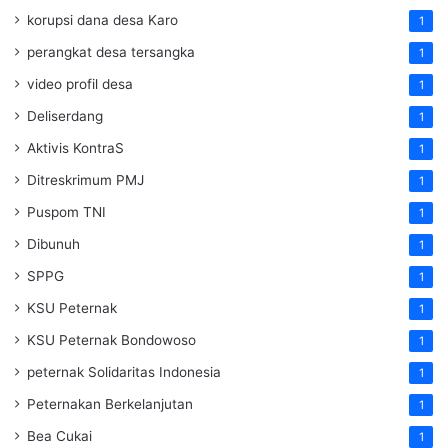
korupsi dana desa Karo
1
perangkat desa tersangka
1
video profil desa
1
Deliserdang
1
Aktivis KontraS
1
Ditreskrimum PMJ
1
Puspom TNI
1
Dibunuh
1
SPPG
1
KSU Peternak
1
KSU Peternak Bondowoso
1
peternak Solidaritas Indonesia
1
Peternakan Berkelanjutan
1
Bea Cukai
1