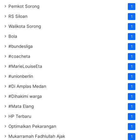
Pemkot Sorong
1
RS Siloan
1
Walikota Sorong
1
Bola
1
#bundesliga
1
#coacheta
1
#MarieLouiseEta
1
#unionberlin
1
#Di Amplas Medan
1
#Dihakimi warga
1
#Mata Elang
1
HP Terbaru
1
Optimalkan Pekarangan
1
Mukarramah Fadhlullah Ajak
1