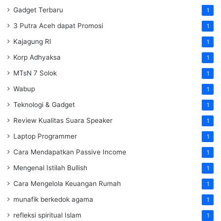
Gadget Terbaru
1
3 Putra Aceh dapat Promosi
1
Kajagung RI
1
Korp Adhyaksa
1
MTsN 7 Solok
1
Wabup
1
Teknologi & Gadget
1
Review Kualitas Suara Speaker
1
Laptop Programmer
1
Cara Mendapatkan Passive Income
1
Mengenal Istilah Bullish
1
Cara Mengelola Keuangan Rumah
1
munafik berkedok agama
1
refleksi spiritual Islam
1