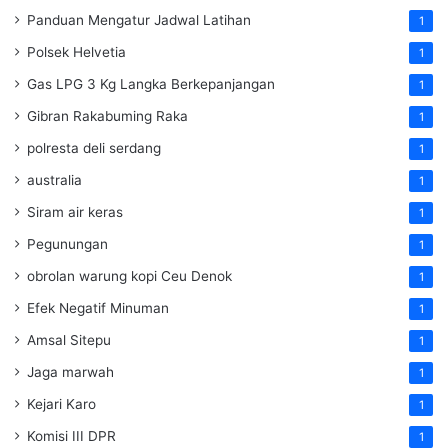
Panduan Mengatur Jadwal Latihan
1
Polsek Helvetia
1
Gas LPG 3 Kg Langka Berkepanjangan
1
Gibran Rakabuming Raka
1
polresta deli serdang
1
australia
1
Siram air keras
1
Pegunungan
1
obrolan warung kopi Ceu Denok
1
Efek Negatif Minuman
1
Amsal Sitepu
1
Jaga marwah
1
Kejari Karo
1
Komisi III DPR
1