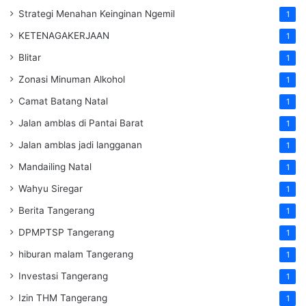
Strategi Menahan Keinginan Ngemil
1
KETENAGAKERJAAN
1
Blitar
1
Zonasi Minuman Alkohol
1
Camat Batang Natal
1
Jalan amblas di Pantai Barat
1
Jalan amblas jadi langganan
1
Mandailing Natal
1
Wahyu Siregar
1
Berita Tangerang
1
DPMPTSP Tangerang
1
hiburan malam Tangerang
1
Investasi Tangerang
1
Izin THM Tangerang
1