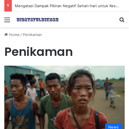
Mengatasi Dampak Pikiran Negatif Sehari-hari untuk Kesehatan Mental yang Lebih Baik
Menu
Se
Home
/
Penikaman
Penikaman
News