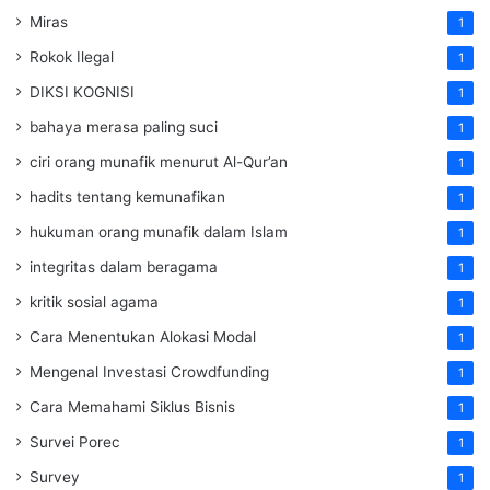
Miras
1
Rokok Ilegal
1
DIKSI KOGNISI
1
bahaya merasa paling suci
1
ciri orang munafik menurut Al-Qur’an
1
hadits tentang kemunafikan
1
hukuman orang munafik dalam Islam
1
integritas dalam beragama
1
kritik sosial agama
1
Cara Menentukan Alokasi Modal
1
Mengenal Investasi Crowdfunding
1
Cara Memahami Siklus Bisnis
1
Survei Porec
1
Survey
1