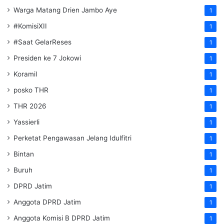
Warga Matang Drien Jambo Aye
1
#KomisiXII
1
#Saat GelarReses
1
Presiden ke 7 Jokowi
1
Koramil
1
posko THR
1
THR 2026
1
Yassierli
1
Perketat Pengawasan Jelang Idulfitri
1
Bintan
1
Buruh
1
DPRD Jatim
1
Anggota DPRD Jatim
1
Anggota Komisi B DPRD Jatim
1