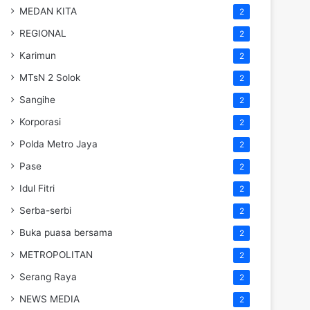
MEDAN KITA
2
REGIONAL
2
Karimun
2
MTsN 2 Solok
2
Sangihe
2
Korporasi
2
Polda Metro Jaya
2
Pase
2
Idul Fitri
2
Serba-serbi
2
Buka puasa bersama
2
METROPOLITAN
2
Serang Raya
2
NEWS MEDIA
2