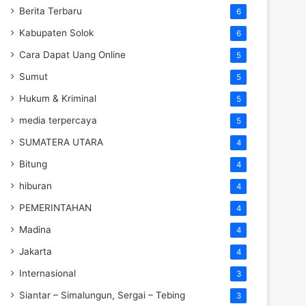
Berita Terbaru
6
Kabupaten Solok
6
Cara Dapat Uang Online
5
Sumut
5
Hukum & Kriminal
5
media terpercaya
5
SUMATERA UTARA
4
Bitung
4
hiburan
4
PEMERINTAHAN
4
Madina
4
Jakarta
4
Internasional
3
Siantar – Simalungun, Sergai – Tebing
3