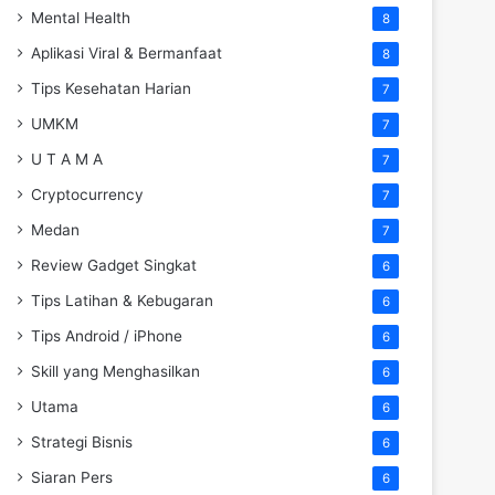
Mental Health
8
Aplikasi Viral & Bermanfaat
8
Tips Kesehatan Harian
7
UMKM
7
U T A M A
7
Cryptocurrency
7
Medan
7
Review Gadget Singkat
6
Tips Latihan & Kebugaran
6
Tips Android / iPhone
6
Skill yang Menghasilkan
6
Utama
6
Strategi Bisnis
6
Siaran Pers
6