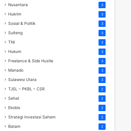
Nusantara
3
Hukrim
3
Sosial & Politik
3
Sulteng
3
TNI
3
Hukum
3
Freelance & Side Hustle
3
Manado
3
Sulawesi Utara
3
TJSL – PKBL – CSR
2
Sehat
2
Ekobis
2
Strategi Investasi Saham
2
Batam
2