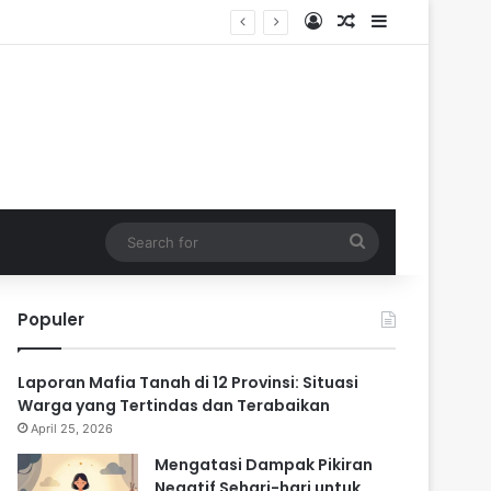
Log In
Random Article
Sidebar
ik
Search
for
Populer
Laporan Mafia Tanah di 12 Provinsi: Situasi
Warga yang Tertindas dan Terabaikan
April 25, 2026
Mengatasi Dampak Pikiran
Negatif Sehari-hari untuk