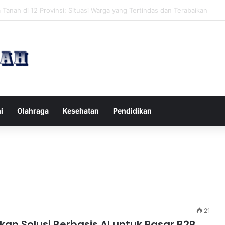
pak Pikiran Negatif Sehari-hari untuk Kesehatan Mental yang Lebih Ba
i
Olahraga
Kesehatan
Pendidikan
21
an Solusi Berbasis AI untuk Pasar B2B