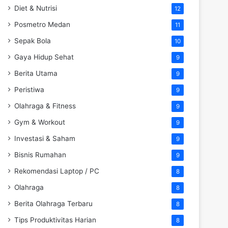
Diet & Nutrisi
12
Posmetro Medan
11
Sepak Bola
10
Gaya Hidup Sehat
9
Berita Utama
9
Peristiwa
9
Olahraga & Fitness
9
Gym & Workout
9
Investasi & Saham
9
Bisnis Rumahan
9
Rekomendasi Laptop / PC
8
Olahraga
8
Berita Olahraga Terbaru
8
Tips Produktivitas Harian
8