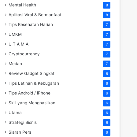
Mental Health
8
Aplikasi Viral & Bermanfaat
8
Tips Kesehatan Harian
7
UMKM
7
U T A M A
7
Cryptocurrency
7
Medan
7
Review Gadget Singkat
6
Tips Latihan & Kebugaran
6
Tips Android / iPhone
6
Skill yang Menghasilkan
6
Utama
6
Strategi Bisnis
6
Siaran Pers
6