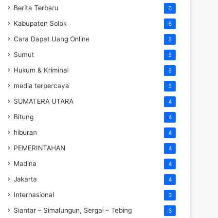
Berita Terbaru
6
Kabupaten Solok
6
Cara Dapat Uang Online
5
Sumut
5
Hukum & Kriminal
5
media terpercaya
5
SUMATERA UTARA
4
Bitung
4
hiburan
4
PEMERINTAHAN
4
Madina
4
Jakarta
4
Internasional
3
Siantar – Simalungun, Sergai – Tebing
3