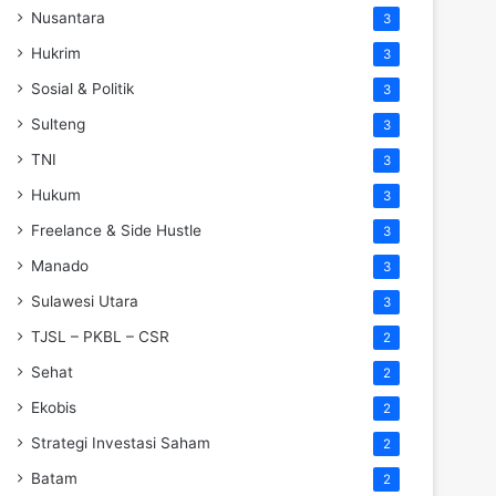
Nusantara
3
Hukrim
3
Sosial & Politik
3
Sulteng
3
TNI
3
Hukum
3
Freelance & Side Hustle
3
Manado
3
Sulawesi Utara
3
TJSL – PKBL – CSR
2
Sehat
2
Ekobis
2
Strategi Investasi Saham
2
Batam
2