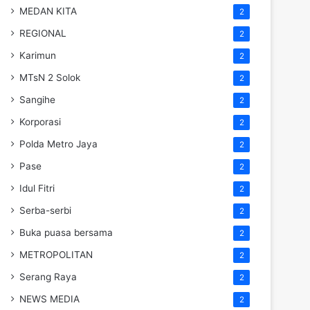
MEDAN KITA
2
REGIONAL
2
Karimun
2
MTsN 2 Solok
2
Sangihe
2
Korporasi
2
Polda Metro Jaya
2
Pase
2
Idul Fitri
2
Serba-serbi
2
Buka puasa bersama
2
METROPOLITAN
2
Serang Raya
2
NEWS MEDIA
2