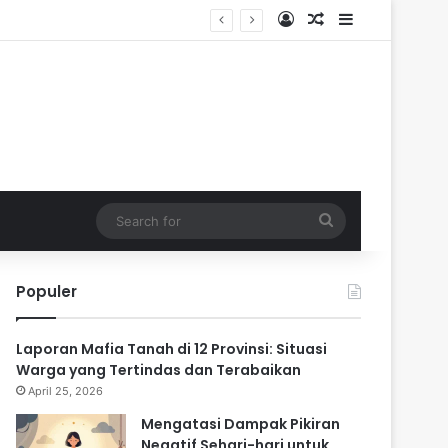
Log In
Random Article
Sidebar
ik
Search
for
Populer
Laporan Mafia Tanah di 12 Provinsi: Situasi
Warga yang Tertindas dan Terabaikan
April 25, 2026
Mengatasi Dampak Pikiran
Negatif Sehari-hari untuk