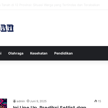
pak Pikiran Negatif Sehari-hari untuk Kesehatan Mental yang Lebih Ba
i
Olahraga
Kesehatan
Pendidikan
admin
Juni 9, 2025
15
Ini Line Up, Prediksi Setlist dan