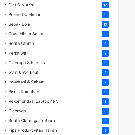
Diet & Nutrisi
12
Posmetro Medan
11
Sepak Bola
10
Gaya Hidup Sehat
9
Berita Utama
9
Peristiwa
9
Olahraga & Fitness
9
Gym & Workout
9
Investasi & Saham
9
Bisnis Rumahan
9
Rekomendasi Laptop / PC
8
Olahraga
8
Berita Olahraga Terbaru
8
Tips Produktivitas Harian
8