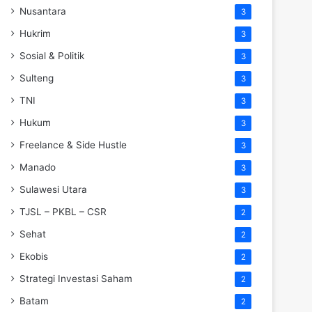
Nusantara
3
Hukrim
3
Sosial & Politik
3
Sulteng
3
TNI
3
Hukum
3
Freelance & Side Hustle
3
Manado
3
Sulawesi Utara
3
TJSL – PKBL – CSR
2
Sehat
2
Ekobis
2
Strategi Investasi Saham
2
Batam
2