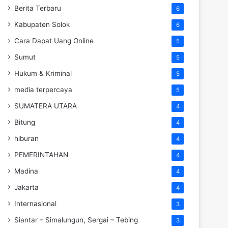
Berita Terbaru
6
Kabupaten Solok
6
Cara Dapat Uang Online
5
Sumut
5
Hukum & Kriminal
5
media terpercaya
5
SUMATERA UTARA
4
Bitung
4
hiburan
4
PEMERINTAHAN
4
Madina
4
Jakarta
4
Internasional
3
Siantar – Simalungun, Sergai – Tebing
3