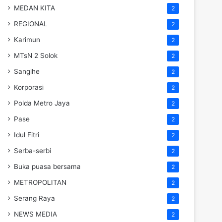
MEDAN KITA
2
REGIONAL
2
Karimun
2
MTsN 2 Solok
2
Sangihe
2
Korporasi
2
Polda Metro Jaya
2
Pase
2
Idul Fitri
2
Serba-serbi
2
Buka puasa bersama
2
METROPOLITAN
2
Serang Raya
2
NEWS MEDIA
2