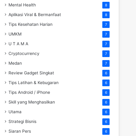
Mental Health
8
Aplikasi Viral & Bermanfaat
8
Tips Kesehatan Harian
7
UMKM
7
U T A M A
7
Cryptocurrency
7
Medan
7
Review Gadget Singkat
6
Tips Latihan & Kebugaran
6
Tips Android / iPhone
6
Skill yang Menghasilkan
6
Utama
6
Strategi Bisnis
6
Siaran Pers
6