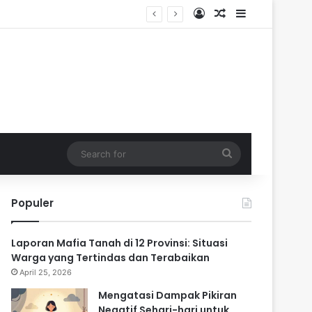
Log In
Random Article
Sidebar
ik
Search
for
Populer
Laporan Mafia Tanah di 12 Provinsi: Situasi
Warga yang Tertindas dan Terabaikan
April 25, 2026
Mengatasi Dampak Pikiran
Negatif Sehari-hari untuk