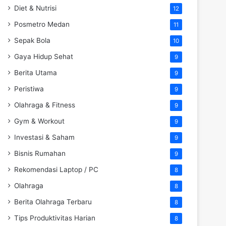
Diet & Nutrisi
12
Posmetro Medan
11
Sepak Bola
10
Gaya Hidup Sehat
9
Berita Utama
9
Peristiwa
9
Olahraga & Fitness
9
Gym & Workout
9
Investasi & Saham
9
Bisnis Rumahan
9
Rekomendasi Laptop / PC
8
Olahraga
8
Berita Olahraga Terbaru
8
Tips Produktivitas Harian
8