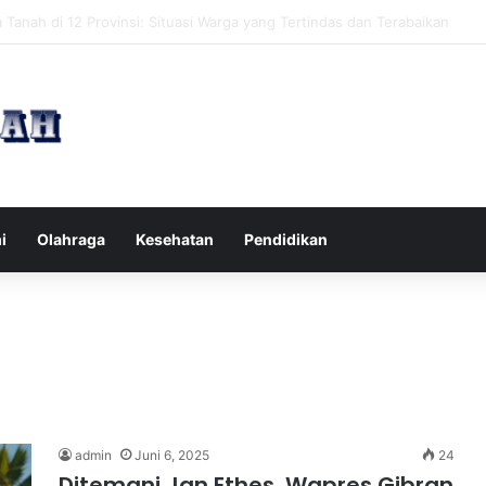
pak Pikiran Negatif Sehari-hari untuk Kesehatan Mental yang Lebih Ba
i
Olahraga
Kesehatan
Pendidikan
admin
Juni 6, 2025
24
Ditemani Jan Ethes, Wapres Gibran